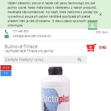
Vážení zákazníci, pokud si nejste jisti jakou technologii pro své
jezírko vybrat. Nebo máte dotaz k některému z našich produktů,
neváhejte nás kontaktovat. Koi kapři, které nabízíme k prodeji lze
vyzvednout pouze při osobní návštěvě popřípadě při platbě
předem Vám je rádi přivezeme . O stavu zásob se prosím předem
informujte.
777 448 305
CZK
EUR
INFO@BUBNOVEFILTRACE.CZ
Bubnové filtrace
0
0 Kč
Nejmodernější filtrace pro jezírka
AKCE
TIP