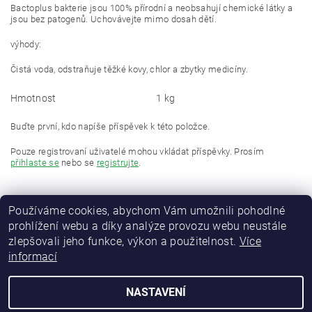
Bactoplus bakterie jsou 100% přírodní a neobsahují chemické látky a
jsou bez patogenů. Uchovávejte mimo dosah dětí.
výhody:
Čistá voda, odstraňuje těžké kovy, chlor a zbytky medicíny.
Hmotnost
1 kg
Buďte první, kdo napíše příspěvek k této položce.
Pouze registrovaní uživatelé mohou vkládat příspěvky. Prosím
přihlaste se
nebo se
registrujte
.
Používáme cookies, abychom Vám umožnili pohodlné
prohlížení webu a díky analýze provozu webu neustále
zlepšovali jeho funkce, výkon a použitelnost.
Více
informací
NASTAVENÍ
Upravit nastavení cookies
2026 © Bubnové filtrace, všechna práva vyhrazena