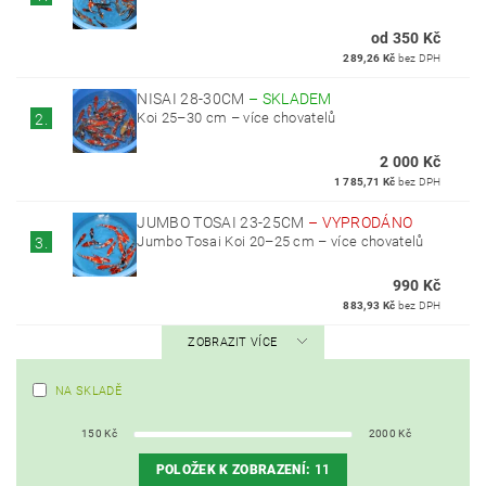
od 350 Kč
289,26 Kč
bez DPH
NISAI 28-30CM
–
SKLADEM
Koi 25–30 cm – více chovatelů
2.
2 000 Kč
1 785,71 Kč
bez DPH
JUMBO TOSAI 23-25CM
–
VYPRODÁNO
Jumbo Tosai Koi 20–25 cm – více chovatelů
3.
990 Kč
883,93 Kč
bez DPH
ZOBRAZIT VÍCE
NA SKLADĚ
150
Kč
2000
Kč
POLOŽEK K ZOBRAZENÍ:
11