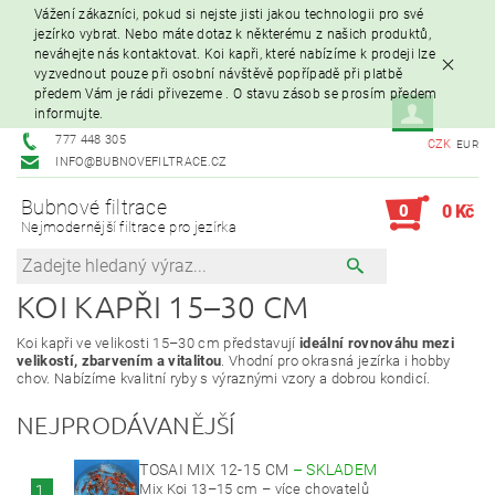
Vážení zákazníci, pokud si nejste jisti jakou technologii pro své
jezírko vybrat. Nebo máte dotaz k některému z našich produktů,
neváhejte nás kontaktovat. Koi kapři, které nabízíme k prodeji lze
vyzvednout pouze při osobní návštěvě popřípadě při platbě
předem Vám je rádi přivezeme . O stavu zásob se prosím předem
informujte.
777 448 305
CZK
EUR
INFO@BUBNOVEFILTRACE.CZ
Bubnové filtrace
0
0 Kč
Nejmodernější filtrace pro jezírka
KOI KAPŘI 15–30 CM
Koi kapři ve velikosti 15–30 cm představují
ideální rovnováhu mezi
velikostí, zbarvením a vitalitou
. Vhodní pro okrasná jezírka i hobby
chov. Nabízíme kvalitní ryby s výraznými vzory a dobrou kondicí.
NEJPRODÁVANĚJŠÍ
TOSAI MIX 12-15 CM
–
SKLADEM
Mix Koi 13–15 cm – více chovatelů
1.