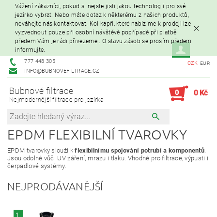
Vážení zákazníci, pokud si nejste jisti jakou technologii pro své
jezírko vybrat. Nebo máte dotaz k některému z našich produktů,
neváhejte nás kontaktovat. Koi kapři, které nabízíme k prodeji lze
vyzvednout pouze při osobní návštěvě popřípadě při platbě
předem Vám je rádi přivezeme . O stavu zásob se prosím předem
informujte.
777 448 305
CZK
EUR
INFO@BUBNOVEFILTRACE.CZ
Bubnové filtrace
0
0 Kč
Nejmodernější filtrace pro jezírka
EPDM FLEXIBILNÍ TVAROVKY
EPDM tvarovky slouží k
flexibilnímu spojování potrubí a komponentů
.
Jsou odolné vůči UV záření, mrazu i tlaku. Vhodné pro filtrace, výpusti i
čerpadlové systémy.
NEJPRODÁVANĚJŠÍ
1.