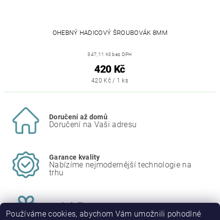
OHEBNÝ HADICOVÝ ŠROUBOVÁK 8MM
347,11 Kč bez DPH
420 Kč
420 Kč / 1 ks
Doručení až domů
Doručení na Vaši adresu
Garance kvality
Nabízíme nejmodernější technologie na
trhu
Osobní přístup
Individuální přístup k zákazníkovi
Používáme cookies, abychom Vám umožnili pohodlné