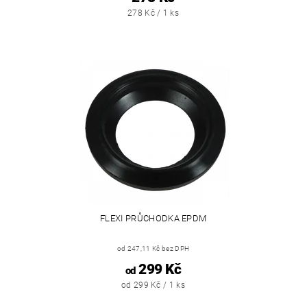
278 Kč / 1 ks
FLEXI PRŮCHODKA EPDM
od 247,11 Kč bez DPH
299 Kč
od
od 299 Kč / 1 ks