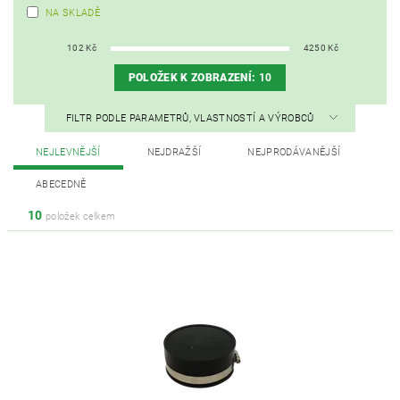
NA SKLADĚ
102
Kč
4250
Kč
POLOŽEK K ZOBRAZENÍ:
10
FILTR PODLE PARAMETRŮ, VLASTNOSTÍ A VÝROBCŮ
NEJLEVNĚJŠÍ
NEJDRAŽŠÍ
NEJPRODÁVANĚJŠÍ
ABECEDNĚ
10
položek celkem