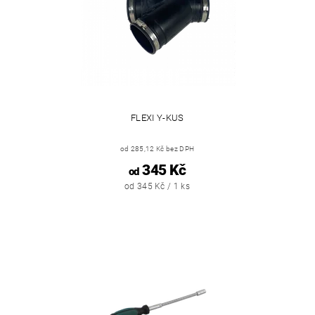
FLEXI Y-KUS
od 285,12 Kč bez DPH
345 Kč
od
od 345 Kč / 1 ks