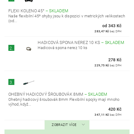
FLEXI KOLENO 45°
–
SKLADEM
Naše flexibilní 45º ohyby jsou k dispozici v metrických velikostech
(od...
od 343 Kč
283,47 Kč
bez DPH
HADICOVÁ SPONA NEREZ 10 KS
–
SKLADEM
Hadicová spona nerez 10 ks
2.
278 Kč
229,75 Kč
bez DPH
3.
OHEBNÝ HADICOVÝ ŠROUBOVÁK 8MM
–
SKLADEM
Ohebný hadicový šroubovák 8mm Flexibilní spojky mají mnoho
výhod, když...
420 Kč
347,11 Kč
bez DPH
ZOBRAZIT VÍCE