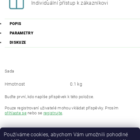
Individuální přístup k zákazníkovi
POPIS
PARAMETRY
DISKUZE
Sada
Hmotnost
0.1 kg
Buďte první, kdo napíše příspěvek k této položce.
Pouze registrovaní uživatelé mohou vkládat příspěvky. Prosím
přihlaste se
nebo se
registrujte
.
Používáme cookies, abychom Vám umožnili pohodlné