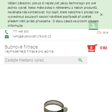
Vážení zákazníci, pokud si nejste jisti jakou technologii pro své
jezírko vybrat. Nebo máte dotaz k některému z našich produktů,
neváhejte nás kontaktovat. Koi kapři, které nabízíme k prodeji lze
vyzvednout pouze při osobní návštěvě popřípadě při platbě
předem Vám je rádi přivezeme . O stavu zásob se prosím předem
informujte.
777 448 305
CZK
EUR
INFO@BUBNOVEFILTRACE.CZ
Bubnové filtrace
0
0 Kč
Nejmodernější filtrace pro jezírka