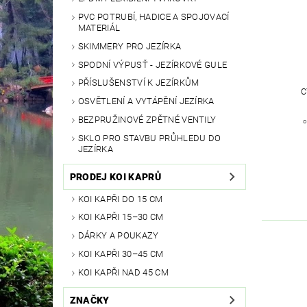
PVC POTRUBÍ, HADICE A SPOJOVACÍ
MATERIÁL
SKIMMERY PRO JEZÍRKA
SPODNÍ VÝPUSŤ - JEZÍRKOVÉ GULE
PŘÍSLUŠENSTVÍ K JEZÍRKŮM
C
OSVĚTLENÍ A VYTÁPĚNÍ JEZÍRKA
BEZPRUŽINOVÉ ZPĚTNÉ VENTILY
o
SKLO PRO STAVBU PRŮHLEDU DO
JEZÍRKA
PRODEJ KOI KAPRŮ
KOI KAPŘI DO 15 CM
KOI KAPŘI 15–30 CM
DÁRKY A POUKAZY
KOI KAPŘI 30–45 CM
KOI KAPŘI NAD 45 CM
ZNAČKY