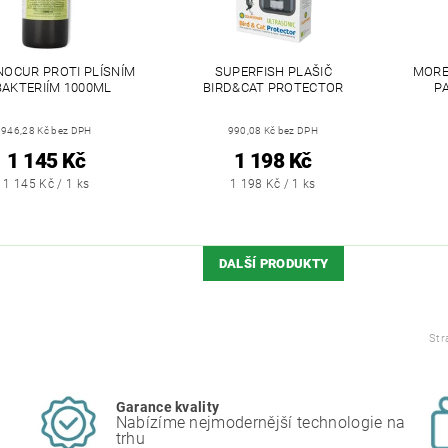
NOCUR PROTI PLÍSNÍM
SUPERFISH PLAŠIČ
MORE
BAKTERIÍM 1000ML
BIRD&CAT PROTECTOR
P
946,28 Kč bez DPH
990,08 Kč bez DPH
1 145 Kč
1 198 Kč
1 145 Kč / 1 ks
1 198 Kč / 1 ks
DALŠÍ PRODUKTY
Str
Garance kvality
Nabízíme nejmodernější technologie na
trhu