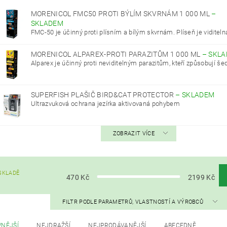
MORENICOL FMC50 PROTI BÝLÍM SKVRNÁM 1 000 ML
–
SKLADEM
FMC-50 je účinný proti plísním a bílým skvrnám. Plíseň je viditelná
MORENICOL ALPAREX-PROTI PARAZITŮM 1 000 ML
–
SKLA
Alparex je účinný proti neviditelným parazitům, kteří způsobují šed
SUPERFISH PLAŠIČ BIRD&CAT PROTECTOR
–
SKLADEM
Ultrazvuková ochrana jezírka aktivovaná pohybem
ZOBRAZIT VÍCE
SKLADĚ
470
Kč
2199
Kč
FILTR PODLE PARAMETRŮ, VLASTNOSTÍ A VÝROBCŮ
VNĚJŠÍ
NEJDRAŽŠÍ
NEJPRODÁVANĚJŠÍ
ABECEDNĚ