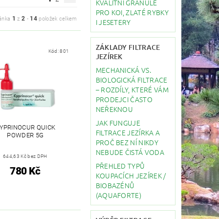
KVALITNÍ GRANULE
PRO KOI, ZLATÉ RYBKY
1
2
14
ánka
z
-
položek celkem
I JESETERY
ZÁKLADY FILTRACE
Kód:
801
JEZÍREK
MECHANICKÁ VS.
BIOLOGICKÁ FILTRACE
– ROZDÍLY, KTERÉ VÁM
PRODEJCI ČASTO
NEŘEKNOU
JAK FUNGUJE
YPRINOCUR QUICK
FILTRACE JEZÍRKA A
POWDER 5G
PROČ BEZ NÍ NIKDY
NEBUDE ČISTÁ VODA
644,63 Kč bez DPH
PŘEHLED TYPŮ
780 Kč
KOUPACÍCH JEZÍREK /
BIOBAZÉNŮ
(AQUAFORTE)