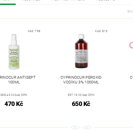
Str
Kód:
798
Kód:
813
RINOCUR ANTISEPT
CYPRINOCUR PEROXID
C
100ML
VODÍKU 3% 1000ML
388,43 Kč bez DPH
537,19 Kč bez DPH
470 Kč
650 Kč