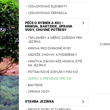
VZDUCHOVACÍ ELEMENTY
VZDUCHOVACÍ ČERPADLA
PÉČE O RYBNÍK A KOI –
KRMIVA, BAKTERIE, ÚPRAVA
VODY, CHOVNÉ POTŘEBY
TEPLOMĚRY A MĚŘICÍ ZAŘÍZENÍ PRO
JEZÍRKA
CYPRI
KRMIVA PRO OKRASNÉ RYBY
NÁDRŽE, CHOVNY A PODBĚRÁKY
KRMÍTKA, DÁVKOVAČE KRMIVA, SÍTĚ
NA JEZÍRKO
POTRAVINOVÉ DOPLŇKY PRO KOI
ZDRAVÍ A PREVENCE PRO KOI
BAKTERIE
ÚPRAVA VODY
STAVBA JEZÍRKA
EPDM FLEXIBILNÍ TVAROVKY