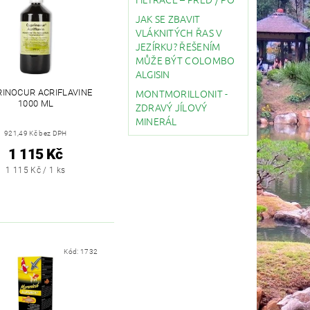
JAK SE ZBAVIT
VLÁKNITÝCH ŘAS V
JEZÍRKU? ŘEŠENÍM
MŮŽE BÝT COLOMBO
ALGISIN
MONTMORILLONIT -
INOCUR ACRIFLAVINE
1000 ML
ZDRAVÝ JÍLOVÝ
MINERÁL
921,49 Kč bez DPH
1 115 Kč
1 115 Kč / 1 ks
Kód:
1732