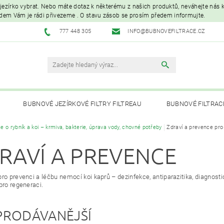
é jezírko vybrat. Nebo máte dotaz k některému z našich produktů, neváhejte nás ko
edem Vám je rádi přivezeme . O stavu zásob se prosím předem informujte.
777 448 305
INFO@BUBNOVEFILTRACE.CZ
BUBNOVÉ JEZÍRKOVÉ FILTRY FILTREAU
BUBNOVÉ FILTRAC
e o rybník a koi – krmiva, bakterie, úprava vody, chovné potřeby
Zdraví a prevence pro 
UVC LAMPY A OZONIZÁTORY
JEZÍRKOVÁ ČERPADLA A VYS
RAVÍ A PREVENCE
PÉČE O RYBNÍK A KOI – KRMIVA, BAKTERIE, ÚPRAVA VODY, CHOVNÉ POTŘ
pro prevenci a léčbu nemocí koi kaprů – dezinfekce, antiparazitika, diagnosti
pro regeneraci.
PRODÁVANĚJŠÍ