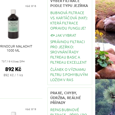
VÝBĚR FILTRACE
PODLE TYPU JEZÍRKA
Kód:
816
BUBNOVÁ FILTRACE
VS. KARTÁČOVÁ (NKF):
KTERÁ FILTRACE
OPRAVDU FUNGUJE?
🐟 JAK VYBRAT
SPRÁVNOU FILTRACI
PRO JEZÍRKO:
PRINOCUR MALACHIT
1000 ML
SROVNÁNÍ ŘADY
FILTREAU BASIC A
FILTREAU EXCELLENT
737,19 Kč bez DPH
892 Kč
ČLÁNEK O VÝZNAMU
FILTRU S POHYBLIVÝM
892 Kč / 1 ks
LOŽEM V RAS
PRAXE, CHYBY,
ÚDRŽBA, REÁLNÉ
PŘÍPADY
REPAS BUBNOVÉ
Kód:
819
FILTRACE – PŘED / PO