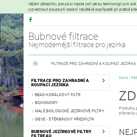
Vážení zákazníci, pokud si nejste jisti jakou technologii pro sv
vyzvednout pouze při osobní návštěvě popřípadě při platbě př
Bubnové filtrace
Nejmodernější filtrace pro jezírka
FILTRACE PRO ZAHRADNÍ A KOUPACÍ JEZÍRKA
Domů
Péč
HYDROIZOLAČNÍ FÓLIE
FILTRAČNÍ MATERIÁL
FILTRACE PRO ZAHRADNÍ A
KOUPACÍ JEZÍRKA
ZD
BEAD-KORÁLKOVÝ FILTR
VZDUCHOVÁ ČERPADLA A PROVZDUŠŇOVÁNÍ
BIOKOMORY
Produkty 
MALÉ BIOLOGICKÉ JEZÍRKOVÉ FILTRY
PRODEJ KOI KAPRŮ
MOJE OBJEDNÁVKA
přípravky 
SIEVE - ŠTĚRBINOVÝ PŘEDFILTR
NEJ
BUBNOVÉ JEZÍRKOVÉ FILTRY
FILTREAU