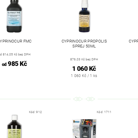
YPRINOCUR FMC
CYPRINOCUR PROPOLIS
CYPR
SPREJ 50ML
d 814,05 Kč bez DPH
876,03 Kč bez DPH
985 Kč
od
1 060 Kč
1 060 Kč / 1 ks
Kód:
912
Kód:
1711