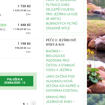
FILTRACE DNES
1 730 Kč
NEJLEPŠÍ VOLBOU
1 429,75 Kč
bez
PRO JEZÍRKO (A KDE
...
DPH
SE KRITICI
BUBNOVÝCH FILTRŮ
1 448 Kč
DEM
ZÁSADNĚ MÝLÍ)
avý...
1 196,69 Kč
bez
DPH
PÉČE O JEZÍRKOVÉ
1 198 Kč
RYBY A KOI
990,08 Kč
bez
BAOBIO+ –
DPH
BIOLOGICKÁ
PODPORA PRO
ČISTOU A STABILNÍ
VODU V JEZÍRKU
JARO ZAČÍNÁ POD
POLOŽEK K
HLADINOU NOVÁ
ZOBRAZENÍ:
14
SEZÓNA KOI KAPRŮ U
KOIFARMA KOISTAHL
KRMIVO PRO
JEZÍRKOVÉ RYBY –
1
2