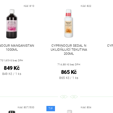
Kód:
810
Kód:
822
NOCUR MANGANISTAN
CYPRINOCUR SEDAL N
CY
1000ML
UKLIDŇUJÍCÍ TEKUTINA
200ML
701,65 Kč bez DPH
714,88 Kč bez DPH
849 Kč
865 Kč
849 Kč / 1 ks
865 Kč / 1 ks
Kód:
807/500
Kód:
804
TIP