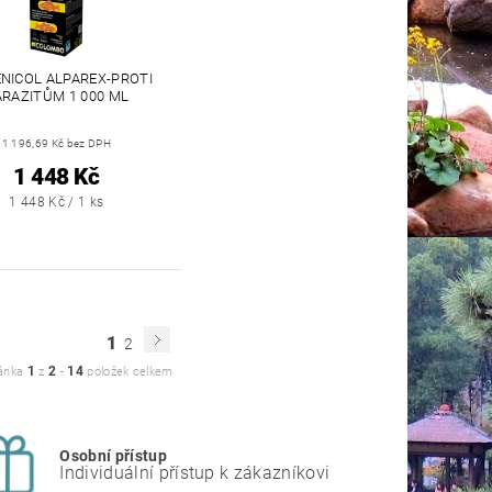
NICOL ALPAREX-PROTI
ARAZITŮM 1 000 ML
1 196,69 Kč bez DPH
1 448 Kč
1 448 Kč / 1 ks
1
2
1
2
14
ánka
z
-
položek celkem
Osobní přístup
Individuální přístup k zákazníkovi