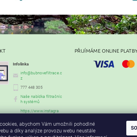
KT
PŘIJÍMÁME ONLINE PLATB
Infolinka
info
@
bubnovefiltrace.c
z
777 448 305
Naše nabídka filtračníc
h systémů
https://www.instagra
m.com/bubnovefiltrac
e2023/
cookies, abychom Vám umožnili pohodlné
S
webu a díky analýze provozu webu neustále