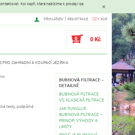
ntaktovat. Koi kapři, které nabízíme k prodeji lze
|
CZK
PŘIHLÁŠENÍ
REGISTRACE
EUR
0
0 Kč
E PRO ZAHRADNÍ A KOUPACÍ JEZÍRKA
koi
AVAČE
BUBNOVÁ FILTRACE –
DETAILNĚ
BUBNOVÁ FILTRACE
EBY
STAVBA JEZÍRKA
VS. KLASICKÁ FILTRACE
cké testy, podpůrné
JAK FUNGUJE
BUBNOVÁ FILTRACE –
PRINCIP, VÝHODY A
LIMITY
PROČ JE BUBNOVÁ