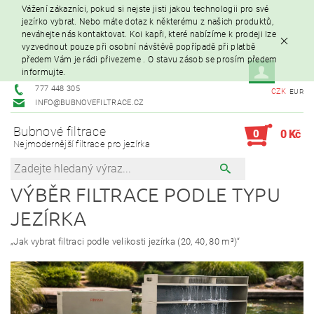
Vážení zákazníci, pokud si nejste jisti jakou technologii pro své
jezírko vybrat. Nebo máte dotaz k některému z našich produktů,
neváhejte nás kontaktovat. Koi kapři, které nabízíme k prodeji lze
vyzvednout pouze při osobní návštěvě popřípadě při platbě
předem Vám je rádi přivezeme . O stavu zásob se prosím předem
informujte.
777 448 305
CZK
EUR
INFO@BUBNOVEFILTRACE.CZ
Bubnové filtrace
0
0 Kč
Nejmodernější filtrace pro jezírka
VÝBĚR FILTRACE PODLE TYPU
JEZÍRKA
„Jak vybrat filtraci podle velikosti jezírka (20, 40, 80 m³)“