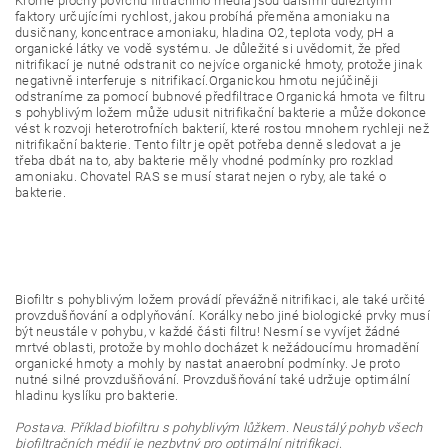
Kromě plochy povrchu filtračního média jsou dalšími důležitými
faktory určujícími rychlost, jakou probíhá přeměna amoniaku na
dusičnany, koncentrace amoniaku, hladina O2, teplota vody, pH a
organické látky ve vodě systému. Je důležité si uvědomit, že před
nitrifikací je nutné odstranit co nejvíce organické hmoty, protože jinak
negativně interferuje s nitrifikací.Organickou hmotu nejúčiněji
odstraníme za pomocí bubnové předfiltrace Organická hmota ve filtru
s pohyblivým ložem může udusit nitrifikační bakterie a může dokonce
vést k rozvoji heterotrofních bakterií, které rostou mnohem rychleji než
nitrifikační bakterie. Tento filtr je opět potřeba denně sledovat a je
třeba dbát na to, aby bakterie měly vhodné podmínky pro rozklad
amoniaku. Chovatel RAS se musí starat nejen o ryby, ale také o
bakterie.
Biofiltr s pohyblivým ložem provádí převážně nitrifikaci, ale také určité
provzdušňování a odplyňování. Korálky nebo jiné biologické prvky musí
být neustále v pohybu, v každé části filtru! Nesmí se vyvíjet žádné
mrtvé oblasti, protože by mohlo docházet k nežádoucímu hromadění
organické hmoty a mohly by nastat anaerobní podmínky. Je proto
nutné silné provzdušňování. Provzdušňování také udržuje optimální
hladinu kyslíku pro bakterie.
Postava. Příklad biofiltru s pohyblivým lůžkem. Neustálý pohyb všech
biofiltračních médií je nezbytný pro optimální nitrifikaci,