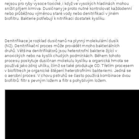
nejsou pro ryby vysoce toxické, i když ve vysokých hladinách mohou
snížit příjem krmiva. Dusičnany je proto nutné kontrolovat každodenní
nebo průběžnou výměnou staré vody nebo denitrifikací v jiném
biofiltru. Bakterie potřebují k nitrifikaci dostatek kyslíku.
Denitrifikace je rozklad dusičnanů na plynný molekulární dusík
(N2). Denitrifikační proces může provádět mnoho bakteriálních
druhů. Většina denitrifikátorů jsou heterotrofní bakterie žijící v
anoxických nebo na kyslík chudých podmínkách. Během tohoto
procesu poskytuje dusičnan molekulu kyslíku a organická hmota se
používá jako zdroj uhlíku, čímž se také produkuje CO. Třetím procesem
v biofiltrech je organické štěpení heterotrofními bakteriemi. Jedná se
o aerobní proces. V chovu pstruhů se často používá kombinace dvou
biofiltrů: filtr s pevným ložem a filtr s pohyblivým ložem.