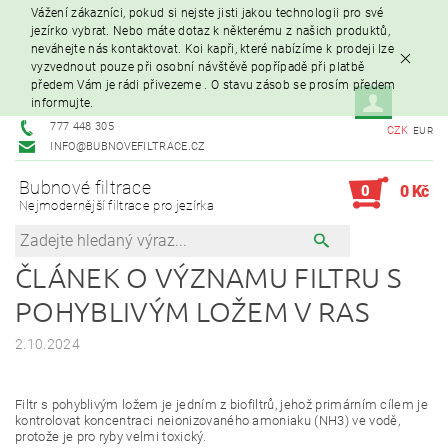
Vážení zákazníci, pokud si nejste jisti jakou technologii pro své
jezírko vybrat. Nebo máte dotaz k některému z našich produktů,
neváhejte nás kontaktovat. Koi kapři, které nabízíme k prodeji lze
vyzvednout pouze při osobní návštěvě popřípadě při platbě
předem Vám je rádi přivezeme . O stavu zásob se prosím předem
informujte.
777 448 305
CZK
EUR
INFO@BUBNOVEFILTRACE.CZ
Bubnové filtrace
0
0 Kč
Nejmodernější filtrace pro jezírka
ČLÁNEK O VÝZNAMU FILTRU S
POHYBLIVÝM LOŽEM V RAS
2.10.2024
Filtr s pohyblivým ložem je jedním z biofiltrů, jehož primárním cílem je
kontrolovat koncentraci neionizovaného amoniaku (NH3) ve vodě,
protože je pro ryby velmi toxický.