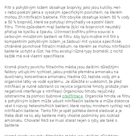
Filtr s pohyblivým ložem obsahuje bioprvky, jako jsou kuličky, Hel-
x nebo porézní pěna s vysokým specifickým povrchem, na kterém
mohou žít nitrifikační bakterie. Filtr obvykle obsahuje kolem 50 % vody
a 50 % bioprvků, které se pohybují dmychadly ve spodní části
filtru. Tímto způsobem mají bakterie žijící na bioprvcích neustálý
přístup ke kyslíku a čpavku. Účinnost biofiltru přímo souvisí s
celkovým množstvím bakterií ve filtru. Aby bylo možné mít filtr s
kompaktním pohyblivým ložem, je žádoucí mít vysoce specifické,
chráněné povrchové filtrační médium, na kterém se mohou nitrifikační
bakterie uchytit a růst. Na trhu existují různé typy biomédií, z nichž
každé má své vlastní specifikace.
Kromě plochy povrchu filtračního média jsou dalšími důležitými
faktory určujícími rychlost, jakou probíhá přeměna amoniaku na
dusičnany, koncentrace amoniaku, hladina O2, teplota vody, pH a
organické látky ve vodě systému. Je důležité si uvědomit, že před
nitrifikací je nutné odstranit co nejvíce organické hmoty, protože jinak
negativně interferuje s nitrifikací.Organickou hmotu nejúčiněji
odstraníme za pomocí bubnové
předfiltrace
. Organická hmota ve filtru
s pohyblivým ložem může udusit nitrifikační bakterie a může dokonce
vést k rozvoji heterotrofních bakterií, které rostou mnohem rychleji než
nitrifikační bakterie. Tento filtr je opět potřeba denně sledovat a je
třeba dbát na to, aby bakterie měly vhodné podmínky pro rozklad
amoniaku. Chovatel RAS se musí starat nejen o ryby, ale také o
bakterie.