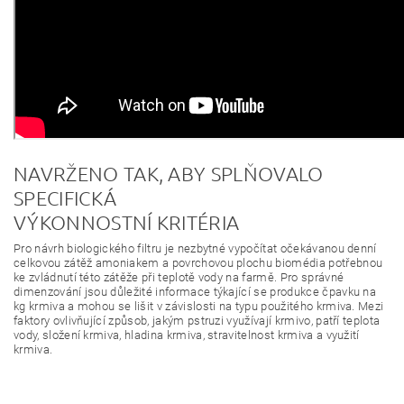
NAVRŽENO TAK, ABY SPLŇOVALO
SPECIFICKÁ
VÝKONNOSTNÍ KRITÉRIA
Pro návrh biologického filtru je nezbytné vypočítat očekávanou denní
celkovou zátěž amoniakem a povrchovou plochu biomédia potřebnou
ke zvládnutí této zátěže při teplotě vody na farmě. Pro správné
dimenzování jsou důležité informace týkající se produkce čpavku na
kg krmiva a mohou se lišit v závislosti na typu použitého krmiva. Mezi
faktory ovlivňující způsob, jakým pstruzi využívají krmivo, patří teplota
vody, složení krmiva, hladina krmiva, stravitelnost krmiva a využití
krmiva.