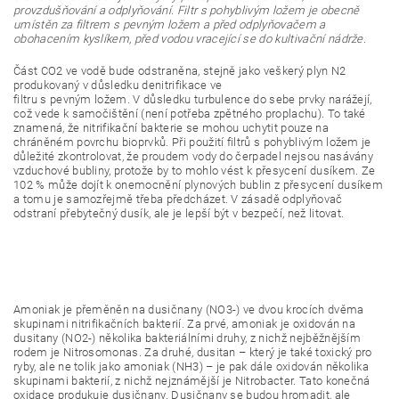
provzdušňování a odplyňování. Filtr s pohyblivým ložem je obecně
umístěn za filtrem s pevným ložem a před odplyňovačem a
obohacením kyslíkem, před vodou vracející se do kultivační nádrže.
Část CO2 ve vodě bude odstraněna, stejně jako veškerý plyn N2
produkovaný v důsledku denitrifikace ve
filtru s pevným ložem. V důsledku turbulence do sebe prvky narážejí,
což vede k samočištění (není potřeba zpětného proplachu). To také
znamená, že nitrifikační bakterie se mohou uchytit pouze na
chráněném povrchu bioprvků. Při použití filtrů s pohyblivým ložem je
důležité zkontrolovat, že proudem vody do čerpadel nejsou nasávány
vzduchové bubliny, protože by to mohlo vést k přesycení dusíkem. Ze
102 % může dojít k onemocnění plynových bublin z přesycení dusíkem
a tomu je samozřejmě třeba předcházet. V zásadě odplyňovač
odstraní přebytečný dusík, ale je lepší být v bezpečí, než litovat.
Amoniak je přeměněn na dusičnany (NO3-) ve dvou krocích dvěma
skupinami nitrifikačních bakterií. Za prvé, amoniak je oxidován na
dusitany (NO2-) několika bakteriálními druhy, z nichž nejběžnějším
rodem je Nitrosomonas. Za druhé, dusitan – který je také toxický pro
ryby, ale ne tolik jako amoniak (NH3) – je pak dále oxidován několika
skupinami bakterií, z nichž nejznámější je Nitrobacter. Tato konečná
oxidace produkuje dusičnany. Dusičnany se budou hromadit, ale