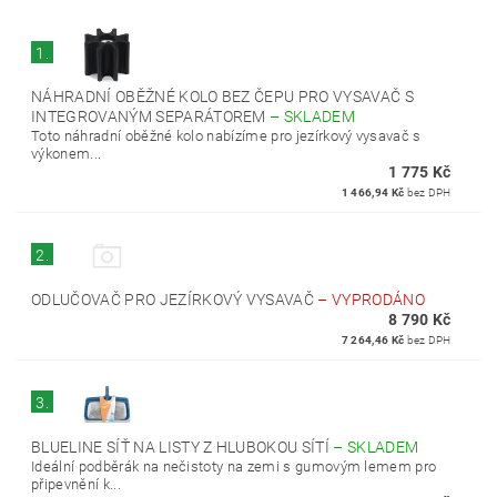
1.
NÁHRADNÍ OBĚŽNÉ KOLO BEZ ČEPU PRO VYSAVAČ S
INTEGROVANÝM SEPARÁTOREM
–
SKLADEM
Toto náhradní oběžné kolo nabízíme pro jezírkový vysavač s
výkonem...
1 775 Kč
1 466,94 Kč
bez DPH
2.
ODLUČOVAČ PRO JEZÍRKOVÝ VYSAVAČ
–
VYPRODÁNO
8 790 Kč
7 264,46 Kč
bez DPH
3.
BLUELINE SÍŤ NA LISTY Z HLUBOKOU SÍTÍ
–
SKLADEM
Ideální podběrák na nečistoty na zemi s gumovým lemem pro
připevnění k...