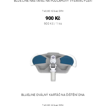
BLUE LINE NÁSTAVEC NA PODLAHOVÝ VYSAVAČ FLEXI
743,80 Kč bez DPH
900 Kč
900 Kč / 1 ks
BLUELINE OVÁLNÝ KARTÁČ NA ČIŠTĚNÍ DNA
743,80 Kč bez DPH