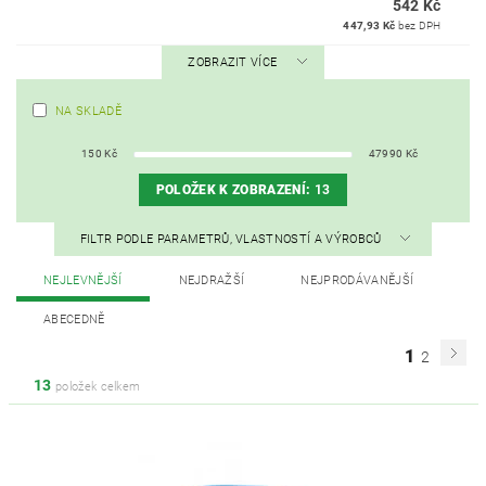
542 Kč
447,93 Kč
bez DPH
ZOBRAZIT VÍCE
NA SKLADĚ
150
Kč
47990
Kč
POLOŽEK K ZOBRAZENÍ:
13
FILTR PODLE PARAMETRŮ, VLASTNOSTÍ A VÝROBCŮ
NEJLEVNĚJŠÍ
NEJDRAŽŠÍ
NEJPRODÁVANĚJŠÍ
ABECEDNĚ
1
2
13
položek celkem