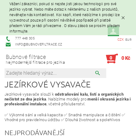
Vážení zákazníci, pokud si nejste jisti jakou technologii pro své
jezírko vybrat. Nebo máte dotaz k některému z našich produktů,
neváhejte nás kontaktovat. Koi kapři, které nabízíme k prodeji lze
vyzvednout pouze při osobní návštěvě popřípadě při platbě
předem Vám je rádi přivezeme . O stavu zásob se prosím předem
informujte.
777 448 305
CZK
EUR
INFO@BUBNOVEFILTRACE.CZ
Bubnové filtrace
0
0 Kč
Nejmodernější filtrace pro jezírka
JEZÍRKOVÉ VYSAVAČE
Jezírkové vysavače slouží k
odstraňování kalu, listí a organických
nečistot ze dna jezírka
. Nabízíme modely pro
menší okrasná jezírka i
profesionální instalace
, včetně příslušenství.
✅ Výkonné sání a velká kapacita ✅ Snadná manipulace a čištění ✅
Vhodné pro pravidelnou údržbu ✅ Dlouhá životnost a spolehlivos
NEJPRODÁVANĚJŠÍ