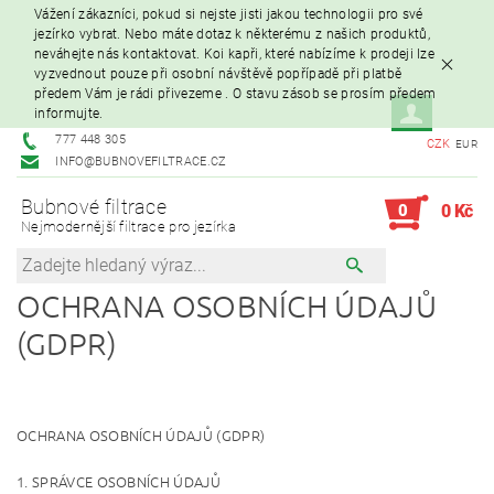
Vážení zákazníci, pokud si nejste jisti jakou technologii pro své
jezírko vybrat. Nebo máte dotaz k některému z našich produktů,
neváhejte nás kontaktovat. Koi kapři, které nabízíme k prodeji lze
vyzvednout pouze při osobní návštěvě popřípadě při platbě
předem Vám je rádi přivezeme . O stavu zásob se prosím předem
informujte.
777 448 305
CZK
EUR
INFO@BUBNOVEFILTRACE.CZ
Bubnové filtrace
0
0 Kč
Nejmodernější filtrace pro jezírka
OCHRANA OSOBNÍCH ÚDAJŮ
(GDPR)
OCHRANA OSOBNÍCH ÚDAJŮ (GDPR)
1. SPRÁVCE OSOBNÍCH ÚDAJŮ