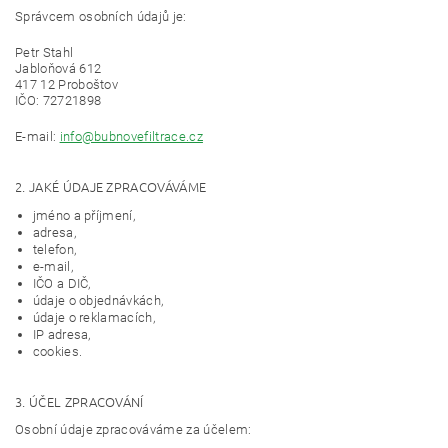
Správcem osobních údajů je:
Petr Stahl
Jabloňová 612
417 12 Proboštov
IČO: 72721898
E-mail:
info@bubnovefiltrace.cz
2. JAKÉ ÚDAJE ZPRACOVÁVÁME
jméno a příjmení,
adresa,
telefon,
e-mail,
IČO a DIČ,
údaje o objednávkách,
údaje o reklamacích,
IP adresa,
cookies.
3. ÚČEL ZPRACOVÁNÍ
Osobní údaje zpracováváme za účelem: