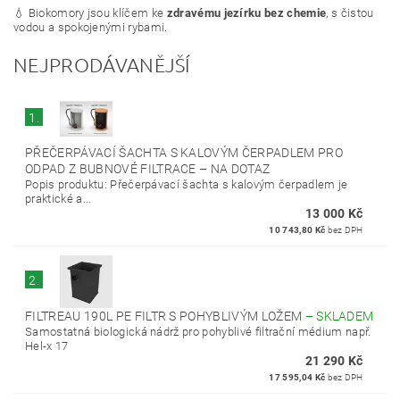
💧 Biokomory jsou klíčem ke
zdravému jezírku bez chemie
, s čistou
vodou a spokojenými rybami.
NEJPRODÁVANĚJŠÍ
1.
PŘEČERPÁVACÍ ŠACHTA S KALOVÝM ČERPADLEM PRO
ODPAD Z BUBNOVÉ FILTRACE
–
NA DOTAZ
Popis produktu: Přečerpávací šachta s kalovým čerpadlem je
praktické a...
13 000 Kč
10 743,80 Kč
bez DPH
2.
FILTREAU 190L PE FILTR S POHYBLIVÝM LOŽEM
–
SKLADEM
Samostatná biologická nádrž pro pohyblivé filtrační médium např.
Hel-x 17
21 290 Kč
17 595,04 Kč
bez DPH