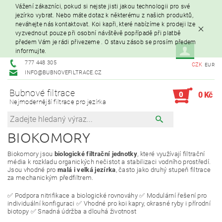
Vážení zákazníci, pokud si nejste jisti jakou technologii pro své
jezírko vybrat. Nebo máte dotaz k některému z našich produktů,
neváhejte nás kontaktovat. Koi kapři, které nabízíme k prodeji lze
vyzvednout pouze při osobní návštěvě popřípadě při platbě
předem Vám je rádi přivezeme . O stavu zásob se prosím předem
informujte.
777 448 305
CZK
EUR
INFO@BUBNOVEFILTRACE.CZ
Bubnové filtrace
0
0 Kč
Nejmodernější filtrace pro jezírka
BIOKOMORY
Biokomory jsou
biologické filtrační jednotky
, které využívají filtrační
média k rozkladu organických nečistot a stabilizaci vodního prostředí.
Jsou vhodné pro
malá i velká jezírka
, často jako druhý stupeň filtrace
za mechanickým předfiltrem.
✅ Podpora nitrifikace a biologické rovnováhy ✅ Modulární řešení pro
individuální konfiguraci ✅ Vhodné pro koi kapry, okrasné ryby i přírodní
biotopy ✅ Snadná údržba a dlouhá životnost