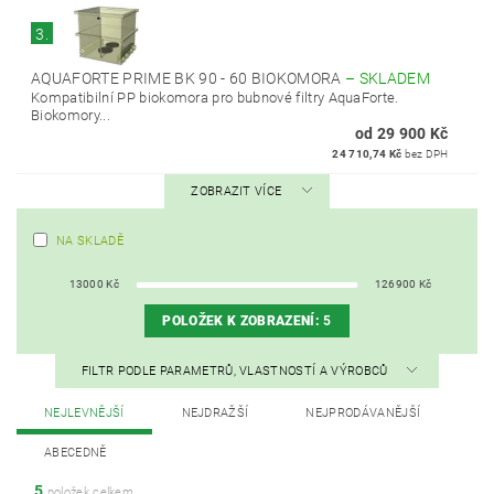
3.
AQUAFORTE PRIME BK 90 - 60 BIOKOMORA
–
SKLADEM
Kompatibilní PP biokomora pro bubnové filtry AquaForte.
Biokomory...
od 29 900 Kč
24 710,74 Kč
bez DPH
ZOBRAZIT VÍCE
NA SKLADĚ
13000
Kč
126900
Kč
POLOŽEK K ZOBRAZENÍ:
5
FILTR PODLE PARAMETRŮ, VLASTNOSTÍ A VÝROBCŮ
NEJLEVNĚJŠÍ
NEJDRAŽŠÍ
NEJPRODÁVANĚJŠÍ
ABECEDNĚ
5
položek celkem