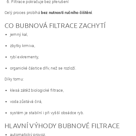
Filtrace pokračuje bez přerušení
Celý proces probíhá
bez nutnosti ručního čištění
.
CO BUBNOVÁ FILTRACE ZACHYTÍ
jemný kal,
zbytky krmiva,
rybí exkrementy,
organické částice dřív, než se rozloží.
Díky tomu:
klesá zátěž biologické filtrace,
voda zůstává čirá,
systém je stabilní i při vyšší obsádce ryb.
HLAVNÍ VÝHODY BUBNOVÉ FILTRACE
automatický provoz,