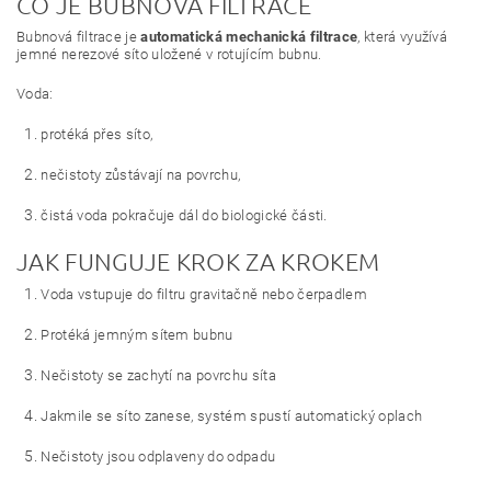
CO JE BUBNOVÁ FILTRACE
Bubnová filtrace je
automatická mechanická filtrace
, která využívá
jemné nerezové síto uložené v rotujícím bubnu.
Voda:
protéká přes síto,
nečistoty zůstávají na povrchu,
čistá voda pokračuje dál do biologické části.
JAK FUNGUJE KROK ZA KROKEM
Voda vstupuje do filtru gravitačně nebo čerpadlem
Protéká jemným sítem bubnu
Nečistoty se zachytí na povrchu síta
Jakmile se síto zanese, systém spustí automatický oplach
Nečistoty jsou odplaveny do odpadu