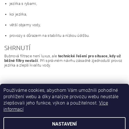
jezírka s rybami,
koi jezírka,
větší objemy vody,
provozy s důrazem na stabilitu a nízkou údržbu.
SHRNUTÍ
Bubnová filtrace není luxus, ale
technické řešení pro situace, kdy už
běžné filtry nestačí
. Při správném návrhu zásadně zjednoduší provoz
jezírka a zlepší kvalitu vody.
Používáme cookies, abychom Vám umožnili pohodlné
PŘEDCHOZÍ ČLÁNEK
DALŠÍ ČLÁNEK
prohlížení webu a díky analýze provozu webu neustále
zlepšovali jeho funkce, výkon a použitelnost.
Více
informací
NASTAVENÍ