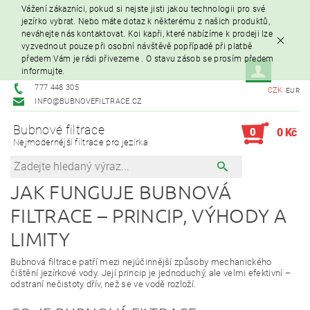
Vážení zákazníci, pokud si nejste jisti jakou technologii pro své
jezírko vybrat. Nebo máte dotaz k některému z našich produktů,
neváhejte nás kontaktovat. Koi kapři, které nabízíme k prodeji lze
vyzvednout pouze při osobní návštěvě popřípadě při platbě
předem Vám je rádi přivezeme . O stavu zásob se prosím předem
informujte.
777 448 305
CZK
EUR
INFO@BUBNOVEFILTRACE.CZ
Bubnové filtrace
0
0 Kč
Nejmodernější filtrace pro jezírka
JAK FUNGUJE BUBNOVÁ
FILTRACE – PRINCIP, VÝHODY A
LIMITY
Bubnová filtrace patří mezi nejúčinnější způsoby mechanického
čištění jezírkové vody. Její princip je jednoduchý, ale velmi efektivní –
odstraní nečistoty dřív, než se ve vodě rozloží.