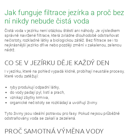
Jak funguje filtrace jezírka a proč bez
ní nikdy nebude čistá voda
Čistá voda v jezírku není otázkou štěstí ani náhody. Je výsledkem
správně navržené filtrace, která zvládne dlouhodobě odstraňovat
nečistoty, rozkladné látky a biologickou zátěž. Bez filtrace se i to
nejkrásnější jezírko dříve nebo později změní v zakalenou, zelenou
nádrž.
CO SE V JEZÍRKU DĚJE KAŽDÝ DEN
I v jezírku, které na pohled vypadá klidně, probíhají neustále procesy,
které vodu zatěžují:
ryby produkují odpadní látky,
do vody padají pyl, listí a prach,
vznikají zbytky krmiva,
organické nečistoty se rozkládají a uvolňují živiny.
Tyto živiny jsou ideální potravou pro řasy. Pokud nejsou průběžně
odstraňovány, voda se zakalí a zezelená.
PROČ SAMOTNÁ VÝMĚNA VODY