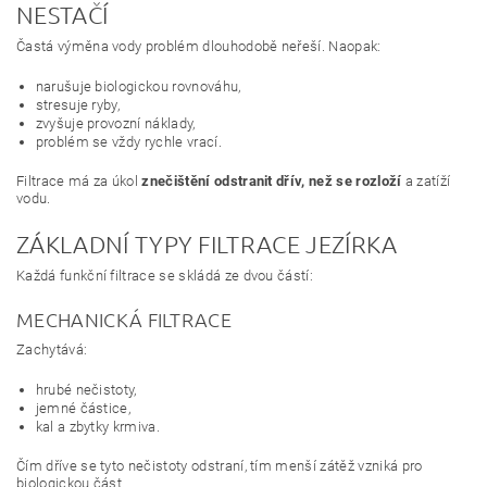
NESTAČÍ
Častá výměna vody problém dlouhodobě neřeší. Naopak:
narušuje biologickou rovnováhu,
stresuje ryby,
zvyšuje provozní náklady,
problém se vždy rychle vrací.
Filtrace má za úkol
znečištění odstranit dřív, než se rozloží
a zatíží
vodu.
ZÁKLADNÍ TYPY FILTRACE JEZÍRKA
Každá funkční filtrace se skládá ze dvou částí:
MECHANICKÁ FILTRACE
Zachytává:
hrubé nečistoty,
jemné částice,
kal a zbytky krmiva.
Čím dříve se tyto nečistoty odstraní, tím menší zátěž vzniká pro
biologickou část.