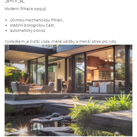
Moderní filtrace spojují:
účinnou mechanickou filtraci,
stabilní biologickou část,
automatický provoz.
Výsledkem je čistší voda, méně údržby a menší stres pro ryby.