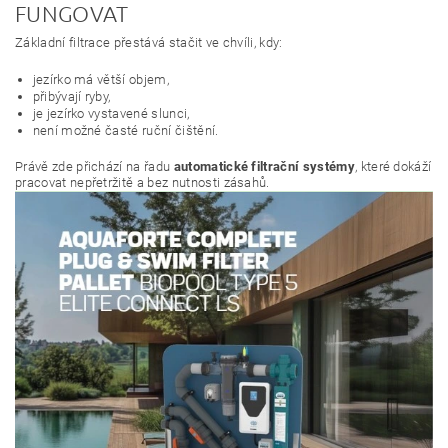
FUNGOVAT
Základní filtrace přestává stačit ve chvíli, kdy:
jezírko má větší objem,
přibývají ryby,
je jezírko vystavené slunci,
není možné časté ruční čištění.
Právě zde přichází na řadu
automatické filtrační systémy
, které dokáží
pracovat nepřetržitě a bez nutnosti zásahů.