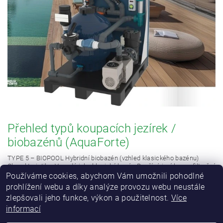
Přehled typů koupacích jezírek /
biobazénů (AquaForte)
TYPE 5 – BIOPOOL Hybridní biobazén (vzhled klasického bazénu)
Charakteristika: Vypadá jako klasický bazén Používá jezírkovou filtrační
tec...
Používáme cookies, abychom Vám umožnili pohodlné
prohlížení webu a díky analýze provozu webu neustále
1
1
3
Stránka
z
-
položek celkem
zlepšovali jeho funkce, výkon a použitelnost.
Více
informací