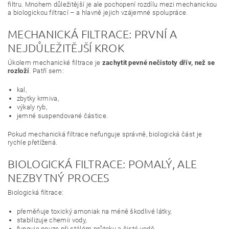
filtru. Mnohem důležitější je ale pochopení rozdílu mezi mechanickou
a biologickou filtrací – a hlavně jejich vzájemné spolupráce.
MECHANICKÁ FILTRACE: PRVNÍ A
NEJDŮLEŽITĚJŠÍ KROK
Úkolem mechanické filtrace je
zachytit pevné nečistoty dřív, než se
rozloží
. Patří sem:
kal,
zbytky krmiva,
výkaly ryb,
jemné suspendované částice.
Pokud mechanická filtrace nefunguje správně, biologická část je
rychle přetížená.
BIOLOGICKÁ FILTRACE: POMALÝ, ALE
NEZBYTNÝ PROCES
Biologická filtrace:
přeměňuje toxický amoniak na méně škodlivé látky,
stabilizuje chemii vody,
funguje pouze při stálém průtoku a čisté vodě.