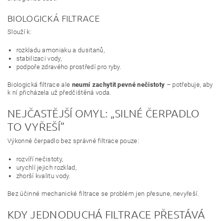
BIOLOGICKÁ FILTRACE
Slouží k:
rozkladu amoniaku a dusitanů,
stabilizaci vody,
podpoře zdravého prostředí pro ryby.
Biologická filtrace ale
neumí zachytit pevné nečistoty
– potřebuje, aby
k ní přicházela už předčištěná voda.
NEJČASTĚJŠÍ OMYL: „SILNÉ ČERPADLO
TO VYŘEŠÍ“
Výkonné čerpadlo bez správné filtrace pouze:
rozvíří nečistoty,
urychlí jejich rozklad,
zhorší kvalitu vody.
Bez účinné mechanické filtrace se problém jen přesune, nevyřeší.
KDY JEDNODUCHÁ FILTRACE PŘESTÁVÁ