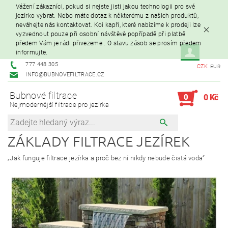
Vážení zákazníci, pokud si nejste jisti jakou technologii pro své
jezírko vybrat. Nebo máte dotaz k některému z našich produktů,
neváhejte nás kontaktovat. Koi kapři, které nabízíme k prodeji lze
vyzvednout pouze při osobní návštěvě popřípadě při platbě
předem Vám je rádi přivezeme . O stavu zásob se prosím předem
informujte.
777 448 305
CZK
EUR
INFO@BUBNOVEFILTRACE.CZ
Bubnové filtrace
0
0 Kč
Nejmodernější filtrace pro jezírka
ZÁKLADY FILTRACE JEZÍREK
„Jak funguje filtrace jezírka a proč bez ní nikdy nebude čistá voda“