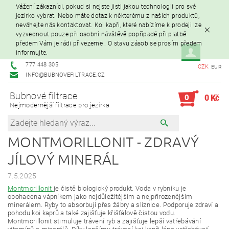
Vážení zákazníci, pokud si nejste jisti jakou technologii pro své
jezírko vybrat. Nebo máte dotaz k některému z našich produktů,
neváhejte nás kontaktovat. Koi kapři, které nabízíme k prodeji lze
vyzvednout pouze při osobní návštěvě popřípadě při platbě
předem Vám je rádi přivezeme . O stavu zásob se prosím předem
informujte.
777 448 305
CZK
EUR
INFO@BUBNOVEFILTRACE.CZ
Bubnové filtrace
0
0 Kč
Nejmodernější filtrace pro jezírka
MONTMORILLONIT - ZDRAVÝ
JÍLOVÝ MINERÁL
7.5.2025
Montmorillonit
je čistě biologický produkt. Voda v rybníku je
obohacena vápníkem jako nejdůležitějším a nejpřirozenějším
minerálem. Ryby to absorbují přes žábry a sliznice. Podporuje zdraví a
pohodu koi kaprů a také zajišťuje křišťálově čistou vodu.
Montmorillonit stimuluje trávení ryb a zajišťuje lepší vstřebávání