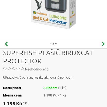
1
z 2
SUPERFISH PLAŠIČ BIRD&CAT
PROTECTOR
Neohodnoceno
Ultrazvuková ochrana jezírka aktivovaná pohybem
Dostupnost
Skladem
(1 ks)
Měrná cena
1 198 Kč / 1 ks
1 198 Kč
/ ks