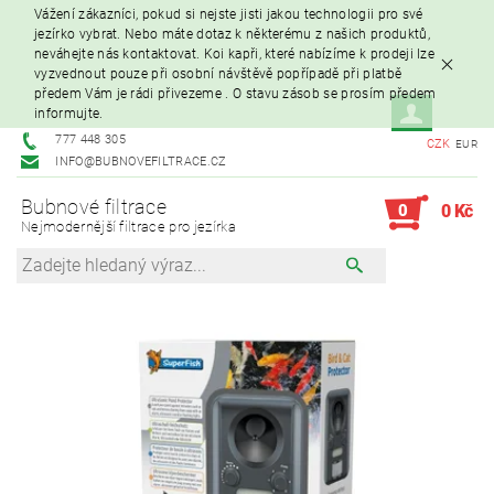
Vážení zákazníci, pokud si nejste jisti jakou technologii pro své
jezírko vybrat. Nebo máte dotaz k některému z našich produktů,
neváhejte nás kontaktovat. Koi kapři, které nabízíme k prodeji lze
vyzvednout pouze při osobní návštěvě popřípadě při platbě
předem Vám je rádi přivezeme . O stavu zásob se prosím předem
informujte.
777 448 305
CZK
EUR
INFO@BUBNOVEFILTRACE.CZ
Bubnové filtrace
0
0 Kč
Nejmodernější filtrace pro jezírka