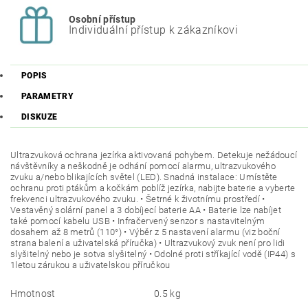
Osobní přístup
Individuální přístup k zákazníkovi
POPIS
PARAMETRY
DISKUZE
Ultrazvuková ochrana jezírka aktivovaná pohybem. Detekuje nežádoucí
návštěvníky a neškodně je odhání pomocí alarmu, ultrazvukového
zvuku a/nebo blikajících světel (LED). Snadná instalace: Umístěte
ochranu proti ptákům a kočkám poblíž jezírka, nabijte baterie a vyberte
frekvenci ultrazvukového zvuku. • Šetrné k životnímu prostředí •
Vestavěný solární panel a 3 dobíjecí baterie AA • Baterie lze nabíjet
také pomocí kabelu USB • Infračervený senzor s nastavitelným
dosahem až 8 metrů (110°) • Výběr z 5 nastavení alarmu (viz boční
strana balení a uživatelská příručka) • Ultrazvukový zvuk není pro lidi
slyšitelný nebo je sotva slyšitelný • Odolné proti stříkající vodě (IP44) s
1letou zárukou a uživatelskou příručkou
Hmotnost
0.5 kg