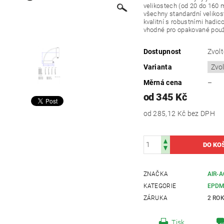
velikostech (od 20 do 160 
všechny standardní velikost
kvalitní s robustními hadi
vhodné pro opakované použi
Dostupnost
Zvolt
Varianta
Měrná cena
–
od 345 Kč
od 285,12 Kč
bez DPH
ZNAČKA
AIR-
KATEGORIE
EPDM
ZÁRUKA
2 RO
Tisk