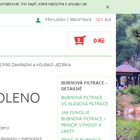
ntaktovat. Koi kapři, které nabízíme k prodeji lze
|
CZK
PŘIHLÁŠENÍ
REGISTRACE
EUR
0
0 Kč
E PRO ZAHRADNÍ A KOUPACÍ JEZÍRKA
AVAČE
BUBNOVÁ FILTRACE –
DETAILNĚ
KOLENO
BUBNOVÁ FILTRACE
EBY
STAVBA JEZÍRKA
VS. KLASICKÁ FILTRACE
JAK FUNGUJE
BUBNOVÁ FILTRACE –
PRINCIP, VÝHODY A
ceno
LIMITY
k dispozici v metrických
PROČ JE BUBNOVÁ