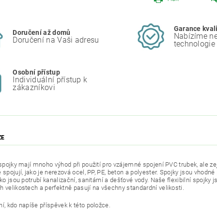
Garance kval
Doručení až domů
Nabízíme ne
Doručení na Vaši adresu
technologie
Osobní přístup
Individuální přístup k
zákazníkovi
ZE
í spojky mají mnoho výhod při použití pro vzájemné spojení PVC trubek, ale ze
 spojují, jako je nerezová ocel, PP, PE, beton a polyester.
Spojky jsou vhodné 
ako jsou potrubí kanalizační, sanitární a dešťové vody.
Naše flexibilní spojky j
h velikostech a perfektně pasují na všechny standardní velikosti.
í, kdo napíše příspěvek k této položce.