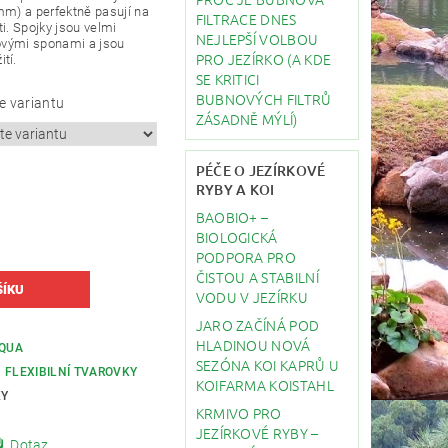
mm) a perfektně pasují na
FILTRACE DNES
i.
Spojky jsou velmi
NEJLEPŠÍ VOLBOU
covými sponami a jsou
PRO JEZÍRKO (A KDE
tí.
SE KRITICI
BUBNOVÝCH FILTRŮ
e variantu
ZÁSADNĚ MÝLÍ)
PÉČE O JEZÍRKOVÉ
RYBY A KOI
BAOBIO+ –
BIOLOGICKÁ
PODPORA PRO
ČISTOU A STABILNÍ
VODU V JEZÍRKU
JARO ZAČÍNÁ POD
HLADINOU NOVÁ
AQUA
SEZÓNA KOI KAPRŮ U
 FLEXIBILNÍ TVAROVKY
KOIFARMA KOISTAHL
KY
KRMIVO PRO
JEZÍRKOVÉ RYBY –
Dotaz