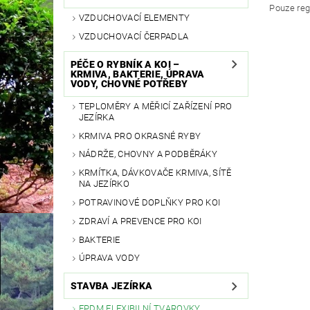
Pouze reg
VZDUCHOVACÍ ELEMENTY
VZDUCHOVACÍ ČERPADLA
PÉČE O RYBNÍK A KOI –
KRMIVA, BAKTERIE, ÚPRAVA
VODY, CHOVNÉ POTŘEBY
TEPLOMĚRY A MĚŘICÍ ZAŘÍZENÍ PRO
JEZÍRKA
KRMIVA PRO OKRASNÉ RYBY
NÁDRŽE, CHOVNY A PODBĚRÁKY
KRMÍTKA, DÁVKOVAČE KRMIVA, SÍTĚ
NA JEZÍRKO
POTRAVINOVÉ DOPLŇKY PRO KOI
ZDRAVÍ A PREVENCE PRO KOI
BAKTERIE
ÚPRAVA VODY
STAVBA JEZÍRKA
EPDM FLEXIBILNÍ TVAROVKY