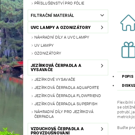
PŘÍSLUŠENSTVÍ PRO FÓLIE
FILTRAČNÍ MATERIÁL
UVC LAMPY A OZONIZÁTORY
NÁHRADNÍ DÍLY A UVC LAMPY
UV LAMPY
OZONIZÁTORY
JEZÍRKOVÁ ČERPADLA A
VYSAVAČE
POPIS
JEZÍRKOVÉ VYSAVAČE
DISKU
JEZÍRKOVÁ ČERPADLA AQUAFORTE
JEZÍRKOVÁ ČERPADLA FLOWFRIEND
Flexibiln
JEZÍRKOVÁ ČERPADLA SUPERFISH
se obtížně
NÁHRADNÍ DÍLY PRO JEZÍRKOVÁ
potrubí, j
ČERPADLA
metrickýc
Buďte prvn
VZDUCHOVÁ ČERPADLA A
PROVZDUŠŇOVÁNÍ