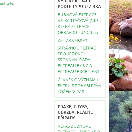
VÝBĚR FILTRACE
gistrujte
.
PODLE TYPU JEZÍRKA
BUBNOVÁ FILTRACE
VS. KARTÁČOVÁ (NKF):
KTERÁ FILTRACE
OPRAVDU FUNGUJE?
🐟 JAK VYBRAT
SPRÁVNOU FILTRACI
PRO JEZÍRKO:
SROVNÁNÍ ŘADY
FILTREAU BASIC A
FILTREAU EXCELLENT
ČLÁNEK O VÝZNAMU
FILTRU S POHYBLIVÝM
LOŽEM V RAS
PRAXE, CHYBY,
ÚDRŽBA, REÁLNÉ
PŘÍPADY
REPAS BUBNOVÉ
FILTRACE – PŘED / PO