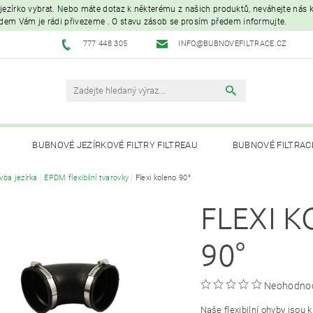
é jezírko vybrat. Nebo máte dotaz k některému z našich produktů, neváhejte nás ko
edem Vám je rádi přivezeme . O stavu zásob se prosím předem informujte.
777 448 305
INFO@BUBNOVEFILTRACE.CZ
BUBNOVÉ JEZÍRKOVÉ FILTRY FILTREAU
BUBNOVÉ FILTRAC
vba jezírka
EPDM flexibilní tvarovky
Flexi koleno 90°
UVC LAMPY A OZONIZÁTORY
JEZÍRKOVÁ ČERPADLA A VYS
FLEXI 
PÉČE O RYBNÍK A KOI – KRMIVA, BAKTERIE, ÚPRAVA VODY, CHOVNÉ POTŘ
90°
Neohodno
Naše flexibilní ohyby jsou 