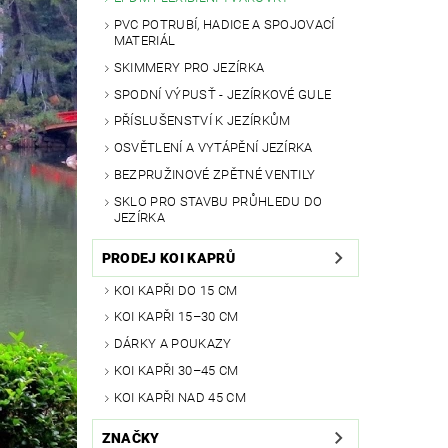
PVC POTRUBÍ, HADICE A SPOJOVACÍ
MATERIÁL
SKIMMERY PRO JEZÍRKA
SPODNÍ VÝPUSŤ - JEZÍRKOVÉ GULE
PŘÍSLUŠENSTVÍ K JEZÍRKŮM
OSVĚTLENÍ A VYTÁPĚNÍ JEZÍRKA
BEZPRUŽINOVÉ ZPĚTNÉ VENTILY
SKLO PRO STAVBU PRŮHLEDU DO
JEZÍRKA
PRODEJ KOI KAPRŮ
KOI KAPŘI DO 15 CM
KOI KAPŘI 15–30 CM
DÁRKY A POUKAZY
KOI KAPŘI 30–45 CM
KOI KAPŘI NAD 45 CM
ZNAČKY