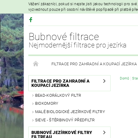
Vážení zákazníci, pokud si nejste jisti jakou technologii pro sv
vyzvednout pouze při osobní návštěvě popřípadě při platbě př
Bubnové filtrace
Nejmodernější filtrace pro jezírka
FILTRACE PRO ZAHRADNÍ A KOUPACÍ JEZÍRKA
Domů
Sta
HYDROIZOLAČNÍ FÓLIE
FILTRAČNÍ MATERIÁL
FILTRACE PRO ZAHRADNÍ A
KOUPACÍ JEZÍRKA
BEAD-KORÁLKOVÝ FILTR
VZDUCHOVÁ ČERPADLA A PROVZDUŠŇOVÁNÍ
BIOKOMORY
MALÉ BIOLOGICKÉ JEZÍRKOVÉ FILTRY
PRODEJ KOI KAPRŮ
MOJE OBJEDNÁVKA
SIEVE - ŠTĚRBINOVÝ PŘEDFILTR
BUBNOVÉ JEZÍRKOVÉ FILTRY
FILTREAU