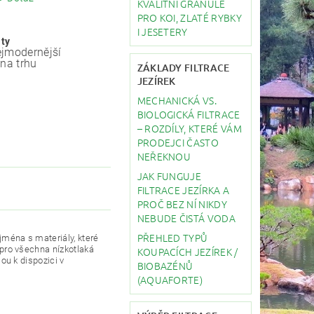
KVALITNÍ GRANULE
PRO KOI, ZLATÉ RYBKY
I JESETERY
ity
jmodernější
 na trhu
ZÁKLADY FILTRACE
JEZÍREK
MECHANICKÁ VS.
BIOLOGICKÁ FILTRACE
– ROZDÍLY, KTERÉ VÁM
PRODEJCI ČASTO
NEŘEKNOU
JAK FUNGUJE
FILTRACE JEZÍRKA A
PROČ BEZ NÍ NIKDY
NEBUDE ČISTÁ VODA
PŘEHLED TYPŮ
jména s materiály, které
pro všechna nízkotlaká
KOUPACÍCH JEZÍREK /
sou k dispozici v
BIOBAZÉNŮ
(AQUAFORTE)