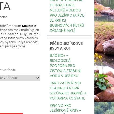
TA
FILTRACE DNES
NEJLEPŠÍ VOLBOU
PRO JEZÍRKO (A KDE
ceno
SE KRITICI
BUBNOVÝCH FILTRŮ
ltrační médium
Mountain
ZÁSADNĚ MÝLÍ)
rženo pro maximální výkon
ch i akváriích. Díky unikátní
irované lotusovým kořenem
vody, vysokou okysličenost
PÉČE O JEZÍRKOVÉ
lení prospěšnými
RYBY A KOI
BAOBIO+ –
BIOLOGICKÁ
PODPORA PRO
ČISTOU A STABILNÍ
e variantu
VODU V JEZÍRKU
JARO ZAČÍNÁ POD
HLADINOU NOVÁ
SEZÓNA KOI KAPRŮ U
KOIFARMA KOISTAHL
KRMIVO PRO
JEZÍRKOVÉ RYBY –