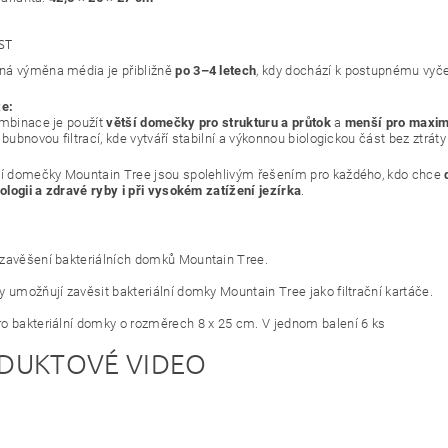
ST
á výměna média je přibližně
po 3–4 letech
, kdy dochází k postupnému vyče
xe:
ombinace je použít
větší domečky pro strukturu a průtok
a
menší pro maximá
 bubnovou filtrací, kde vytváří stabilní a výkonnou biologickou část bez ztráty
ní domečky Mountain Tree jsou spolehlivým řešením pro každého, kdo chce
iologii a zdravé ryby i při vysokém zatížení jezírka
.
zavěšení bakteriálních domků Mountain Tree.
y umožňují zavěsit bakteriální domky Mountain Tree jako filtrační kartáče.
o bakteriální domky o rozměrech 8 x 25 cm. V jednom balení 6 ks
DUKTOVÉ VIDEO