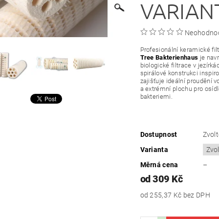
VARIAN
Neohodno
Profesionální keramické fi
Tree Bakterienhaus
je nav
biologické filtrace v jezírká
spirálové konstrukci insp
zajišťuje ideální proudění 
a extrémní plochu pro osíd
bakteriemi.
Dostupnost
Zvolt
Varianta
Měrná cena
–
od 309 Kč
od 255,37 Kč
bez DPH