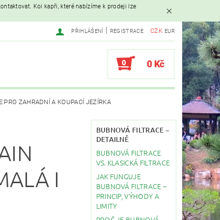
ntaktovat. Koi kapři, které nabízíme k prodeji lze
|
CZK
PŘIHLÁŠENÍ
REGISTRACE
EUR
0
0 Kč
E PRO ZAHRADNÍ A KOUPACÍ JEZÍRKA
AVAČE
BUBNOVÁ FILTRACE –
DETAILNĚ
AIN
BUBNOVÁ FILTRACE
EBY
STAVBA JEZÍRKA
VS. KLASICKÁ FILTRACE
MALÁ I
JAK FUNGUJE
BUBNOVÁ FILTRACE –
PRINCIP, VÝHODY A
LIMITY
PROČ JE BUBNOVÁ