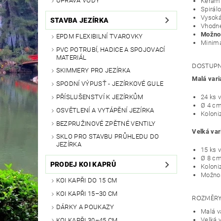
ÚPRAVA VODY
Kerami
Spirál
Vysoká
STAVBA JEZÍRKA
Vhodn
Možnos
EPDM FLEXIBILNÍ TVAROVKY
Minimá
PVC POTRUBÍ, HADICE A SPOJOVACÍ
MATERIÁL
DOSTUPN
SKIMMERY PRO JEZÍRKA
Malá vari
SPODNÍ VÝPUSŤ - JEZÍRKOVÉ GULE
24 ks v
PŘÍSLUŠENSTVÍ K JEZÍRKŮM
Ø 4 cm
OSVĚTLENÍ A VYTÁPĚNÍ JEZÍRKA
Koloni
BEZPRUŽINOVÉ ZPĚTNÉ VENTILY
Velká var
SKLO PRO STAVBU PRŮHLEDU DO
JEZÍRKA
15 ks v
Ø 8 cm
PRODEJ KOI KAPRŮ
Koloni
Možnos
KOI KAPŘI DO 15 CM
KOI KAPŘI 15–30 CM
ROZMĚRY
DÁRKY A POUKAZY
Malá v
Velká 
KOI KAPŘI 30–45 CM