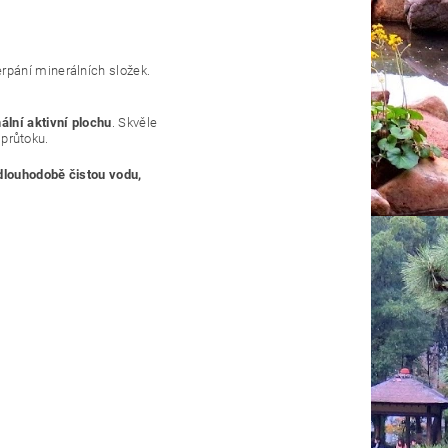
rpání minerálních složek.
lní aktivní plochu
. Skvěle
 průtoku.
dlouhodobě čistou vodu,