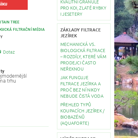
KVALITNÍ GRANULE
PRO KOI, ZLATÉ RYBKY
I JESETERY
TAIN TREE
ZÁKLADY FILTRACE
OGICKÁ FILTRAČNÍ MÉDIA
JEZÍREK
KY
MECHANICKÁ VS.
BIOLOGICKÁ FILTRACE
Dotaz
– ROZDÍLY, KTERÉ VÁM
PRODEJCI ČASTO
NEŘEKNOU
ity
jmodernější
JAK FUNGUJE
 na trhu
FILTRACE JEZÍRKA A
PROČ BEZ NÍ NIKDY
NEBUDE ČISTÁ VODA
PŘEHLED TYPŮ
KOUPACÍCH JEZÍREK /
BIOBAZÉNŮ
(AQUAFORTE)