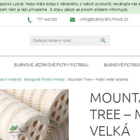
é jezírko vybrat. Nebo máte dotaz k některému z našich produktů, neváhejte nás ko
edem Vám je rádi přivezeme . O stavu zásob se prosím předem informujte.
777 448 305
INFO@BUBNOVEFILTRACE.CZ
BUBNOVÉ JEZÍRKOVÉ FILTRY FILTREAU
BUBNOVÉ FILTRAC
trační materiál
Biologická filtrační média
Mountain Tree – malá i velká varianta
UVC LAMPY A OZONIZÁTORY
JEZÍRKOVÁ ČERPADLA A VYS
MOUNT
PÉČE O RYBNÍK A KOI – KRMIVA, BAKTERIE, ÚPRAVA VODY, CHOVNÉ POTŘ
TREE – 
VELKÁ