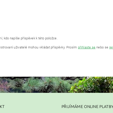
í, kdo napíše příspěvek k této položce.
istrovaní uživatelé mohou vkládat příspěvky. Prosím
přihlaste se
nebo se
re
KT
PŘIJÍMÁME ONLINE PLATB