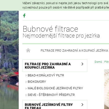
Vážení zákazníci, pokud si nejste jisti jakou technologii pro sv
vyzvednout pouze při osobní návštěvě popřípadě při platbě př
Bubnové filtrace
Nejmodernější filtrace pro jezírka
FILTRACE PRO ZAHRADNÍ A KOUPACÍ JEZÍRKA
Domů
Fil
HYDROIZOLAČNÍ FÓLIE
FILTRAČNÍ MATERIÁL
FILTRACE PRO ZAHRADNÍ A
KOUPACÍ JEZÍRKA
BEAD-KORÁLKOVÝ FILTR
VZDUCHOVÁ ČERPADLA A PROVZDUŠŇOVÁNÍ
BIOKOMORY
MALÉ BIOLOGICKÉ JEZÍRKOVÉ FILTRY
PRODEJ KOI KAPRŮ
MOJE OBJEDNÁVKA
SIEVE - ŠTĚRBINOVÝ PŘEDFILTR
BUBNOVÉ JEZÍRKOVÉ FILTRY
FILTREAU