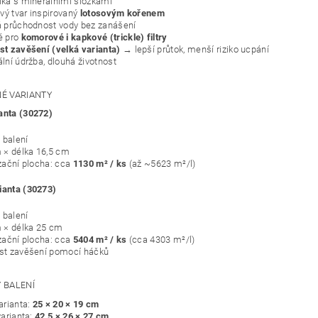
ka s minerálními složkami
ový tvar inspirovaný
lotosovým kořenem
 průchodnost vody bez zanášení
é pro
komorové i kapkové (trickle) filtry
t zavěšení (velká varianta)
→ lepší průtok, menší riziko ucpání
lní údržba, dlouhá životnost
É VARIANTY
anta (30272)
 balení
 × délka 16,5 cm
zační plocha: cca
1130 m² / ks
(až ~5623 m²/l)
ianta (30273)
 balení
 × délka 25 cm
zační plocha: cca
5404 m² / ks
(cca 4303 m²/l)
t zavěšení pomocí háčků
 BALENÍ
arianta:
25 × 20 × 19 cm
varianta:
42,5 × 26 × 27 cm