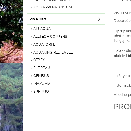
KOI KAPŘI NAD 45 CM
ŽIVOTNO
ZNAČKY
Doporučen
AIR-AQUA
Tip z pra
Ideální k
ALLTECH COPPENS
fungují za
AQUAFORTE
Bakteriál
AQUAKING RED LABEL
stabilní b
CEPEX
FILTREAU
GENESIS
Háčky na 
INAZUMA
Tyto háčk
SPF PRO
Vhodné pr
PRO