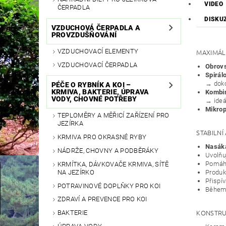
VIDEO
ČERPADLA
DISKU
VZDUCHOVÁ ČERPADLA A
PROVZDUŠŇOVÁNÍ
MAXIMÁL
VZDUCHOVACÍ ELEMENTY
VZDUCHOVACÍ ČERPADLA
Obrovs
Spirál
→ doko
PÉČE O RYBNÍK A KOI –
KRMIVA, BAKTERIE, ÚPRAVA
Kombin
VODY, CHOVNÉ POTŘEBY
→ ideál
Mikro
TEPLOMĚRY A MĚŘICÍ ZAŘÍZENÍ PRO
JEZÍRKA
STABILNÍ
KRMIVA PRO OKRASNÉ RYBY
Nasák
NÁDRŽE, CHOVNY A PODBĚRÁKY
Uvolň
Pomáh
KRMÍTKA, DÁVKOVAČE KRMIVA, SÍTĚ
Produ
NA JEZÍRKO
Přispív
POTRAVINOVÉ DOPLŇKY PRO KOI
Během 
ZDRAVÍ A PREVENCE PRO KOI
KONSTRU
BAKTERIE