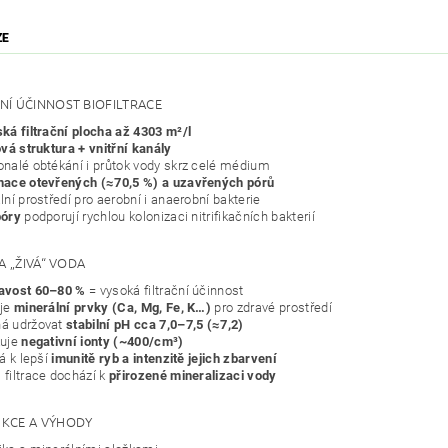
ZE
NÍ ÚČINNOST BIOFILTRACE
ká filtrační plocha až 4303 m²/l
ová struktura + vnitřní kanály
nalé obtékání i průtok vody skrz celé médium
ace otevřených (≈70,5 %) a uzavřených pórů
ní prostředí pro aerobní i anaerobní bakterie
póry
podporují rychlou kolonizaci nitrifikačních bakterií
 A „ŽIVÁ“ VODA
avost 60–80 %
= vysoká filtrační účinnost
uje
minerální prvky (Ca, Mg, Fe, K…)
pro zdravé prostředí
á udržovat
stabilní pH cca 7,0–7,5 (≈7,2)
kuje
negativní ionty (~400/cm³)
á k lepší
imunitě ryb a intenzitě jejich zbarvení
filtrace dochází k
přirozené mineralizaci vody
KCE A VÝHODY