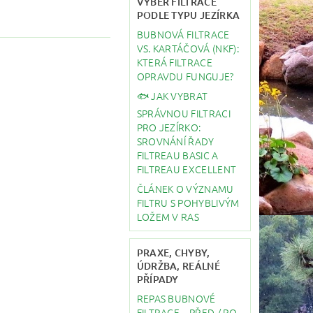
VÝBĚR FILTRACE
PODLE TYPU JEZÍRKA
BUBNOVÁ FILTRACE
VS. KARTÁČOVÁ (NKF):
KTERÁ FILTRACE
OPRAVDU FUNGUJE?
🐟 JAK VYBRAT
SPRÁVNOU FILTRACI
PRO JEZÍRKO:
SROVNÁNÍ ŘADY
FILTREAU BASIC A
FILTREAU EXCELLENT
ČLÁNEK O VÝZNAMU
FILTRU S POHYBLIVÝM
LOŽEM V RAS
PRAXE, CHYBY,
ÚDRŽBA, REÁLNÉ
PŘÍPADY
REPAS BUBNOVÉ
FILTRACE – PŘED / PO