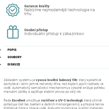
Garance kvality
Nabízíme nejmodernější technologie na
trhu
Osobní přístup
Individuální přístup k zákazníkovi
POPIS
SOUBORY
DISKUZE
Základem systému je
vysoce kvalitní bubnový filtr
, který spolehlivě
zachytává i velmi jemné nečistoty dříve, než dojde k jejich rozkladu ve
vodě. Automatický samočisticí mechanismus výrazně snižuje potřebu
manuální údržby a zajišťuje stabilní provoz po celý rok.
Řada
Excellent
umožňuje
rozšíření o UV-C technologii
, která účinně
potlačuje růst řas, bakterií a dalších mikroorganismů, a přispívá tak ke
křišťálově čisté a zdravé vodě. Robustní konstrukce, kvalitní materiály