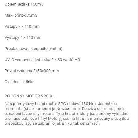
Objem jezírka 150m3
Max. průtok 75m3
Vstupy 7 x 110 mm
Výstupy 4 x 110 mm
Proplachovací čerpadlo (vnitřní)
UV-C vestavěná jednotka 2 x 80 wattů HO
Přívod vzduchu 2x50x300 mm
Ovládací skříňka
POHONNÝ MOTOR SPG XL
Náš průmyslový hnací motor SPG dodává 130 Nm. Jednotkou
momentu (síla x rameno) je Newton metr. Používá se mimo jiné k
označení tažné síly motoru. Tyto hnací motory jsou určeny výhradně
pro naše bubnové filtry! Motory jsou na filtru namontovány s dvojitou
přepážkou, aby se zabránilo jak úniku, tak deformaci.