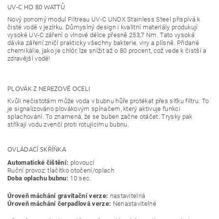
UV-C HO 80 WATTŮ
Nový ponorný modul Filtreau UV-C UNOX Stainless Steel přispívá k
čisté vodě v jezírku. Důmyslný design i kvalitní materiály produkují
vysoké UV-C záření o vlnové délce přesně 253,7 Nm. Tato vysoká
dávka záření zničí prakticky všechny bakterie, viry a plísně. Přidané
chemikálie, jako je chlór, lze snížit až o 80 procent, což vede k čistší a
zdravější vodě!
PLOVÁK Z NEREZOVÉ OCELI
Kvůli nečistotám může voda v bubnu hůře protékat přes síťku filtru. To
je signalizováno plovákovým spínačem, který aktivuje funkci
splachování. To znamená, že se buben začne otáčet. Trysky pak
stříkají vodu zvenčí proti rotujícímu bubnu.
OVLÁDACÍ SKŘÍŇKA
Automatické čištění:
plovoucí
Ruční provoz: tlačítko otočení/oplach
Doba oplachu bubnu:
10 sec.
Úroveň máchání gravitační verze:
nastavitelná
Úroveň máchání čerpadlová verze:
Nenastavitelné