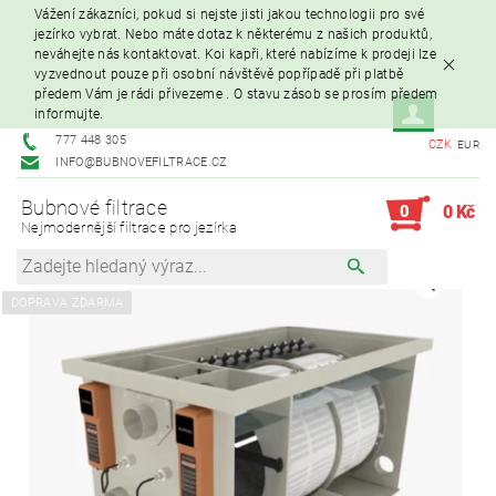
Vážení zákazníci, pokud si nejste jisti jakou technologii pro své
jezírko vybrat. Nebo máte dotaz k některému z našich produktů,
neváhejte nás kontaktovat. Koi kapři, které nabízíme k prodeji lze
vyzvednout pouze při osobní návštěvě popřípadě při platbě
předem Vám je rádi přivezeme . O stavu zásob se prosím předem
informujte.
777 448 305
CZK
EUR
INFO@BUBNOVEFILTRACE.CZ
Bubnové filtrace
0
0 Kč
Nejmodernější filtrace pro jezírka
DOPRAVA ZDARMA