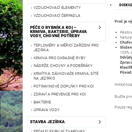
DISKU
VZDUCHOVACÍ ELEMENTY
VZDUCHOVACÍ ČERPADLA
Proč je v
PÉČE O RYBNÍK A KOI –
KRMIVA, BAKTERIE, ÚPRAVA
Pěstov
VODY, CHOVNÉ POTŘEBY
Natura
Chuťov
TEPLOMĚRY A MĚŘICÍ ZAŘÍZENÍ PRO
Složen
JEZÍRKA
100% a
Odrůd
KRMIVA PRO OKRASNÉ RYBY
Zpraco
NÁDRŽE, CHOVNY A PODBĚRÁKY
Klasif
Původ
KRMÍTKA, DÁVKOVAČE KRMIVA, SÍTĚ
NA JEZÍRKO
Hmotnos
POTRAVINOVÉ DOPLŇKY PRO KOI
ZDRAVÍ A PREVENCE PRO KOI
Buďte prvn
BAKTERIE
Pouze reg
ÚPRAVA VODY
STAVBA JEZÍRKA
EPDM FLEXIBILNÍ TVAROVKY