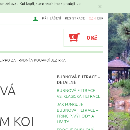
ntaktovat. Koi kapři, které nabízíme k prodeji lze
|
CZK
PŘIHLÁŠENÍ
REGISTRACE
EUR
0
0 Kč
E PRO ZAHRADNÍ A KOUPACÍ JEZÍRKA
AVAČE
BUBNOVÁ FILTRACE –
DETAILNĚ
OVÁ
BUBNOVÁ FILTRACE
EBY
STAVBA JEZÍRKA
VS. KLASICKÁ FILTRACE
JAK FUNGUJE
BUBNOVÁ FILTRACE –
PRINCIP, VÝHODY A
M KOI
LIMITY
PROČ JE BUBNOVÁ