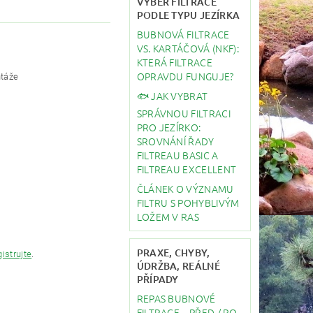
VÝBĚR FILTRACE
PODLE TYPU JEZÍRKA
BUBNOVÁ FILTRACE
VS. KARTÁČOVÁ (NKF):
KTERÁ FILTRACE
OPRAVDU FUNGUJE?
ntáže
🐟 JAK VYBRAT
SPRÁVNOU FILTRACI
PRO JEZÍRKO:
SROVNÁNÍ ŘADY
FILTREAU BASIC A
FILTREAU EXCELLENT
ČLÁNEK O VÝZNAMU
FILTRU S POHYBLIVÝM
LOŽEM V RAS
PRAXE, CHYBY,
gistrujte
.
ÚDRŽBA, REÁLNÉ
PŘÍPADY
REPAS BUBNOVÉ
FILTRACE – PŘED / PO