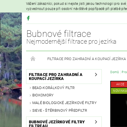
Vážení zákazníci, pokud si nejste jisti jakou technologii pro sv
vyzvednout pouze při osobní návštěvě popřípadě při platbě př
Bubnové filtrace
Nejmodernější filtrace pro jezírka
FILTRACE PRO ZAHRADNÍ A KOUPACÍ JEZÍRKA
Domů
Pro
HYDROIZOLAČNÍ FÓLIE
FILTRAČNÍ MATERIÁL
FILTRACE PRO ZAHRADNÍ A
KOUPACÍ JEZÍRKA
AKCE
BEAD-KORÁLKOVÝ FILTR
VZDUCHOVÁ ČERPADLA A PROVZDUŠŇOVÁNÍ
NOVINK
BIOKOMORY
MALÉ BIOLOGICKÉ JEZÍRKOVÉ FILTRY
PRODEJ KOI KAPRŮ
MOJE OBJEDNÁVKA
SIEVE - ŠTĚRBINOVÝ PŘEDFILTR
BUBNOVÉ JEZÍRKOVÉ FILTRY
FILTREAU