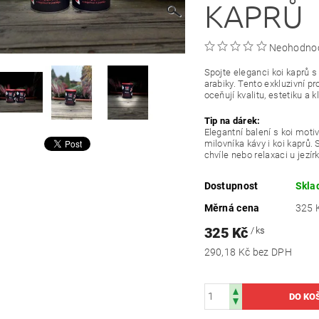
KAPRŮ
Neohodno
Spojte eleganci koi kaprů 
arabiky. Tento exkluzivní pro
oceňují kvalitu, estetiku a k
Tip na dárek:
Elegantní balení s koi mot
milovníka kávy i koi kaprů.
chvíle nebo relaxaci u jezír
Dostupnost
Skl
Měrná cena
325 K
325 Kč
/ ks
290,18 Kč bez DPH