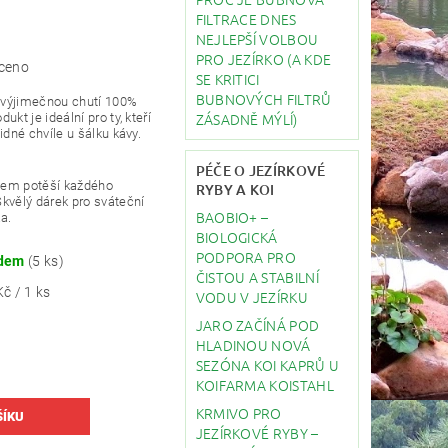
FILTRACE DNES
NEJLEPŠÍ VOLBOU
PRO JEZÍRKO (A KDE
ceno
SE KRITICI
BUBNOVÝCH FILTRŮ
s výjimečnou chutí 100%
ZÁSADNĚ MÝLÍ)
dukt je ideální pro ty, kteří
lidné chvíle u šálku kávy.
PÉČE O JEZÍRKOVÉ
ivem potěší každého
RYBY A KOI
 Skvělý dárek pro sváteční
BAOBIO+ –
ka.
BIOLOGICKÁ
PODPORA PRO
adem
(5 ks)
ČISTOU A STABILNÍ
č / 1 ks
VODU V JEZÍRKU
JARO ZAČÍNÁ POD
HLADINOU NOVÁ
SEZÓNA KOI KAPRŮ U
KOIFARMA KOISTAHL
KRMIVO PRO
JEZÍRKOVÉ RYBY –