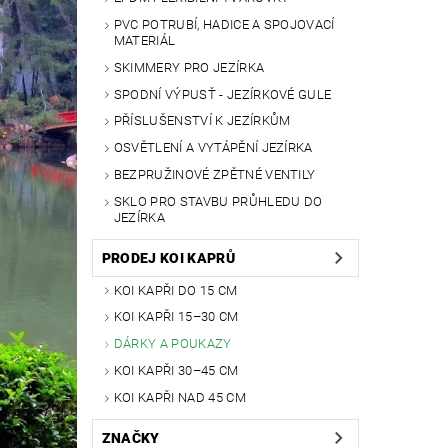
PVC POTRUBÍ, HADICE A SPOJOVACÍ
MATERIÁL
SKIMMERY PRO JEZÍRKA
SPODNÍ VÝPUSŤ - JEZÍRKOVÉ GULE
PŘÍSLUŠENSTVÍ K JEZÍRKŮM
OSVĚTLENÍ A VYTÁPĚNÍ JEZÍRKA
BEZPRUŽINOVÉ ZPĚTNÉ VENTILY
SKLO PRO STAVBU PRŮHLEDU DO
JEZÍRKA
PRODEJ KOI KAPRŮ
KOI KAPŘI DO 15 CM
KOI KAPŘI 15–30 CM
DÁRKY A POUKAZY
KOI KAPŘI 30–45 CM
KOI KAPŘI NAD 45 CM
ZNAČKY