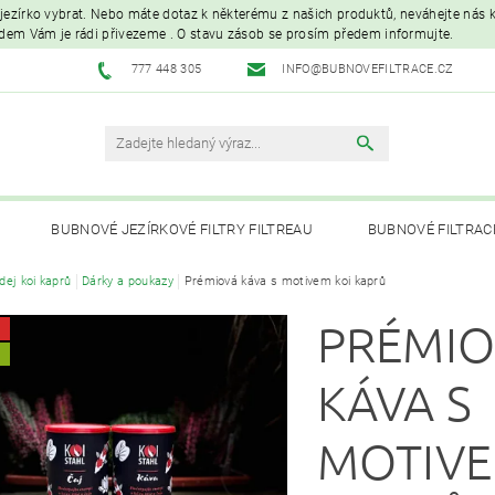
é jezírko vybrat. Nebo máte dotaz k některému z našich produktů, neváhejte nás ko
edem Vám je rádi přivezeme . O stavu zásob se prosím předem informujte.
777 448 305
INFO@BUBNOVEFILTRACE.CZ
BUBNOVÉ JEZÍRKOVÉ FILTRY FILTREAU
BUBNOVÉ FILTRAC
dej koi kaprů
Dárky a poukazy
Prémiová káva s motivem koi kaprů
UVC LAMPY A OZONIZÁTORY
JEZÍRKOVÁ ČERPADLA A VYS
PRÉMI
PÉČE O RYBNÍK A KOI – KRMIVA, BAKTERIE, ÚPRAVA VODY, CHOVNÉ POTŘ
A
KÁVA S
MOTIVE