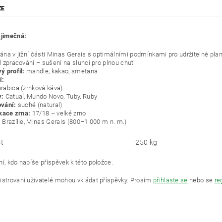
ZE
ýjimečná:
ána v jižní části Minas Gerais s optimálními podmínkami pro udržitelné pla
l zpracování – sušení na slunci pro plnou chuť
ý profil:
mandle, kakao, smetana
í:
rabica (zrnková káva)
y:
Catuaí, Mundo Novo, Tuby, Ruby
vání:
suché (natural)
ikace zrna:
17/18 – velké zrno
:
Brazílie, Minas Gerais (800–1 000 m n. m.)
t
250 kg
í, kdo napíše příspěvek k této položce.
istrovaní uživatelé mohou vkládat příspěvky. Prosím
přihlaste se
nebo se
re