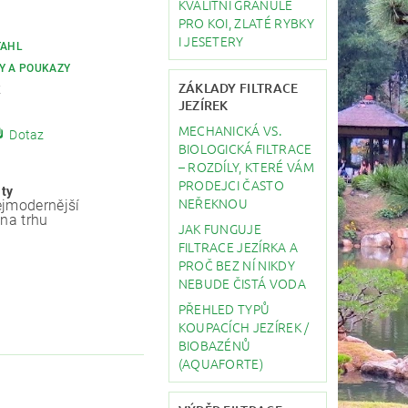
KVALITNÍ GRANULE
PRO KOI, ZLATÉ RYBKY
I JESETERY
TAHL
Y A POUKAZY
ZÁKLADY FILTRACE
K
JEZÍREK
MECHANICKÁ VS.
Dotaz
BIOLOGICKÁ FILTRACE
– ROZDÍLY, KTERÉ VÁM
PRODEJCI ČASTO
ity
NEŘEKNOU
jmodernější
 na trhu
JAK FUNGUJE
FILTRACE JEZÍRKA A
PROČ BEZ NÍ NIKDY
NEBUDE ČISTÁ VODA
PŘEHLED TYPŮ
KOUPACÍCH JEZÍREK /
BIOBAZÉNŮ
(AQUAFORTE)