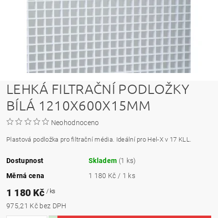
LEHKÁ FILTRAČNÍ PODLOŽKY
BÍLÁ 1210X600X15MM
Neohodnoceno
Plastová podložka pro filtrační média.
Ideální pro Hel-X v 17 KLL.
Dostupnost
Skladem
(1 ks)
Měrná cena
1 180 Kč / 1 ks
1 180 Kč
/ ks
975,21 Kč bez DPH