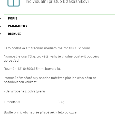
Individuální přístup k zákazníkovi
POPIS
PARAMETRY
DISKUZE
Tato podložka s filtračním médiem má mřížku 15x15mm.
Nosnost je cca 75kg, pro větší váhy je vhodné postavit podpěru
uprostřed.
Rozměr: 1210x600x15mm, barva bílá.
Pomocí přímočaré pily snadno nařežete plát lehkého pásu na
požadovanou velikost.
• Je vyrobena z polystyrenu
Hmotnost
5 kg
Buďte první, kdo napíše příspěvek k této položce.