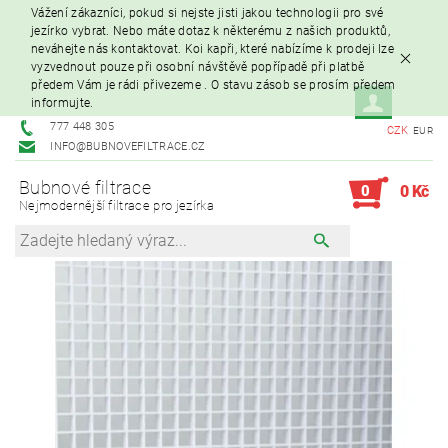
Vážení zákazníci, pokud si nejste jisti jakou technologii pro své
jezírko vybrat. Nebo máte dotaz k některému z našich produktů,
neváhejte nás kontaktovat. Koi kapři, které nabízíme k prodeji lze
vyzvednout pouze při osobní návštěvě popřípadě při platbě
předem Vám je rádi přivezeme . O stavu zásob se prosím předem
informujte.
777 448 305
CZK
EUR
INFO@BUBNOVEFILTRACE.CZ
Bubnové filtrace
0
0 Kč
Nejmodernější filtrace pro jezírka