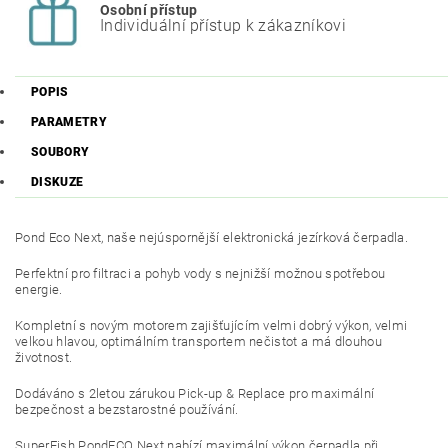
Osobní přístup
Individuální přístup k zákazníkovi
POPIS
PARAMETRY
SOUBORY
DISKUZE
Pond Eco Next, naše nejúspornější elektronická jezírková čerpadla.
Perfektní pro filtraci a pohyb vody s nejnižší možnou spotřebou
energie.
Kompletní s novým motorem zajišťujícím velmi dobrý výkon, velmi
velkou hlavou, optimálním transportem nečistot a má dlouhou
životnost.
Dodáváno s 2letou zárukou Pick-up & Replace pro maximální
bezpečnost a bezstarostné používání.
SuperFish PondECO Next nabízí maximální výkon čerpadla při