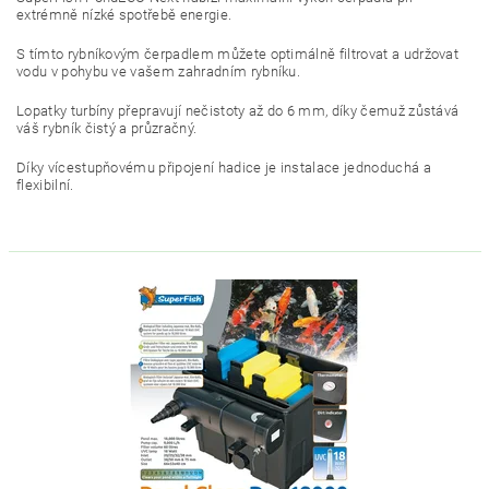
extrémně nízké spotřebě energie.
S tímto rybníkovým čerpadlem můžete optimálně filtrovat a udržovat
vodu v pohybu ve vašem zahradním rybníku.
Lopatky turbíny přepravují nečistoty až do 6 mm, díky čemuž zůstává
váš rybník čistý a průzračný.
Díky vícestupňovému připojení hadice je instalace jednoduchá a
flexibilní.