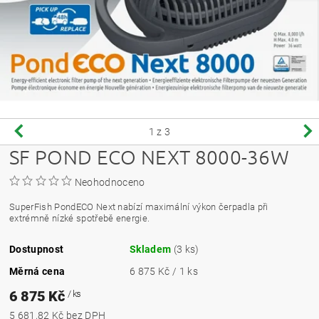
1
z 3
SF POND ECO NEXT 8000-36W
Neohodnoceno
SuperFish PondECO Next nabízí maximální výkon čerpadla při
extrémně nízké spotřebě energie.
Dostupnost
Skladem
(3 ks)
Měrná cena
6 875 Kč / 1 ks
6 875 Kč
/ ks
5 681,82 Kč bez DPH