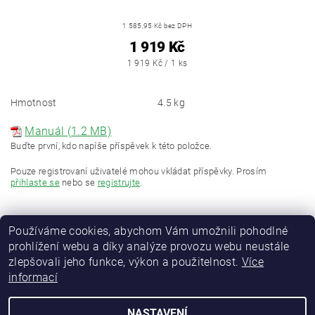
1 585,95 Kč bez DPH
1 919 Kč
1 919 Kč / 1 ks
Hmotnost
4.5 kg
Manuál (1.2 MB)
Buďte první, kdo napíše příspěvek k této položce.
Pouze registrovaní uživatelé mohou vkládat příspěvky. Prosím
přihlaste se
nebo se
registrujte
.
Používáme cookies, abychom Vám umožnili pohodlné
prohlížení webu a díky analýze provozu webu neustále
zlepšovali jeho funkce, výkon a použitelnost.
Více
informací
NASTAVENÍ