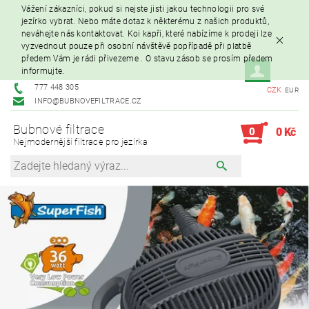
Vážení zákazníci, pokud si nejste jisti jakou technologii pro své
jezírko vybrat. Nebo máte dotaz k některému z našich produktů,
neváhejte nás kontaktovat. Koi kapři, které nabízíme k prodeji lze
vyzvednout pouze při osobní návštěvě popřípadě při platbě
předem Vám je rádi přivezeme . O stavu zásob se prosím předem
informujte.
777 448 305
CZK
EUR
INFO@BUBNOVEFILTRACE.CZ
Bubnové filtrace
0
0 Kč
Nejmodernější filtrace pro jezírka