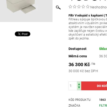
Neohodno
Filtr Vodopád s kapkami (T
Filtreau spojuje špičkovou b
atraktivním vizuálním prv
systém je navržen speciálně
kde zajišťuje nejen čistou v
okysličení a estetický efekt
zpět do jezírka.
Dostupnost
Skl
Měrná cena
36 30
36 300 Kč
/ ks
30 000 Kč bez DPH
KÓD PRODUKTU
1863
ZNAČKA
FILT