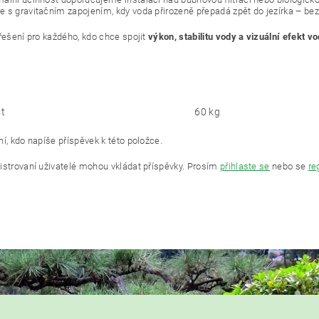
 s gravitačním zapojením, kdy voda přirozeně přepadá zpět do jezírka – bez
 řešení pro každého, kdo chce spojit
výkon, stabilitu vody a vizuální efekt 
t
60 kg
í, kdo napíše příspěvek k této položce.
istrovaní uživatelé mohou vkládat příspěvky. Prosím
přihlaste se
nebo se
re