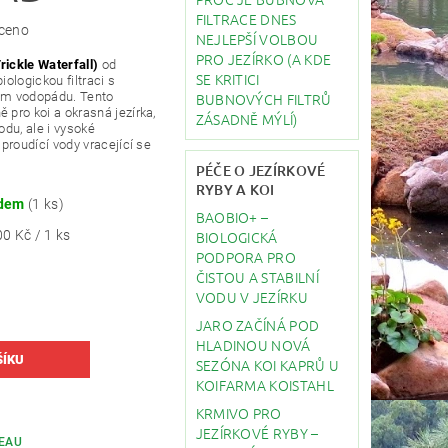
FILTRACE DNES
ceno
NEJLEPŠÍ VOLBOU
PRO JEZÍRKO (A KDE
rickle Waterfall)
od
SE KRITICI
iologickou filtraci s
BUBNOVÝCH FILTRŮ
kem vodopádu. Tento
 pro koi a okrasná jezírka,
ZÁSADNĚ MÝLÍ)
odu, ale i vysoké
 proudící vody vracející se
PÉČE O JEZÍRKOVÉ
RYBY A KOI
adem
(1 ks)
BAOBIO+ –
BIOLOGICKÁ
0 Kč / 1 ks
PODPORA PRO
ČISTOU A STABILNÍ
VODU V JEZÍRKU
JARO ZAČÍNÁ POD
HLADINOU NOVÁ
SEZÓNA KOI KAPRŮ U
KOIFARMA KOISTAHL
KRMIVO PRO
JEZÍRKOVÉ RYBY –
REAU