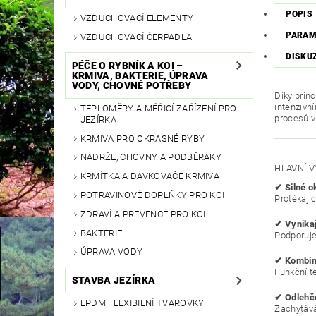
POPIS
VZDUCHOVACÍ ELEMENTY
PARAM
VZDUCHOVACÍ ČERPADLA
DISKU
PÉČE O RYBNÍK A KOI –
KRMIVA, BAKTERIE, ÚPRAVA
VODY, CHOVNÉ POTŘEBY
Díky princ
intenzivn
TEPLOMĚRY A MĚŘICÍ ZAŘÍZENÍ PRO
procesů v 
JEZÍRKA
KRMIVA PRO OKRASNÉ RYBY
NÁDRŽE, CHOVNY A PODBĚRÁKY
HLAVNÍ 
KRMÍTKA A DÁVKOVAČE KRMIVA
✔ Silné o
POTRAVINOVÉ DOPLŇKY PRO KOI
Protékají
ZDRAVÍ A PREVENCE PRO KOI
✔ Vynikají
BAKTERIE
Podporuje 
ÚPRAVA VODY
✔ Kombina
Funkční t
STAVBA JEZÍRKA
✔ Odlehče
EPDM FLEXIBILNÍ TVAROVKY
Zachytává