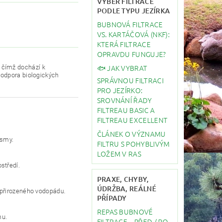
VÝBĚR FILTRACE
PODLE TYPU JEZÍRKA
BUBNOVÁ FILTRACE
VS. KARTÁČOVÁ (NKF):
KTERÁ FILTRACE
OPRAVDU FUNGUJE?
🐟 JAK VYBRAT
, čímž dochází k
podpora biologických
SPRÁVNOU FILTRACI
PRO JEZÍRKO:
SROVNÁNÍ ŘADY
FILTREAU BASIC A
FILTREAU EXCELLENT
ČLÁNEK O VÝZNAMU
ismy.
FILTRU S POHYBLIVÝM
LOŽEM V RAS
ostředí.
PRAXE, CHYBY,
ÚDRŽBA, REÁLNÉ
 přirozeného vodopádu.
PŘÍPADY
REPAS BUBNOVÉ
mu.
FILTRACE – PŘED / PO