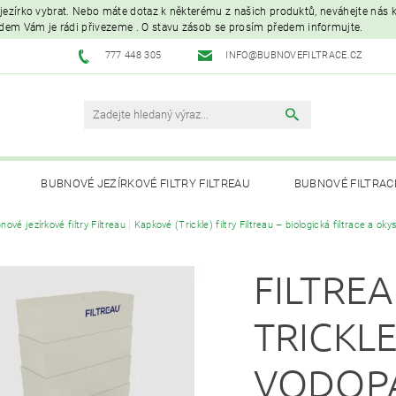
é jezírko vybrat. Nebo máte dotaz k některému z našich produktů, neváhejte nás ko
edem Vám je rádi přivezeme . O stavu zásob se prosím předem informujte.
777 448 305
INFO@BUBNOVEFILTRACE.CZ
BUBNOVÉ JEZÍRKOVÉ FILTRY FILTREAU
BUBNOVÉ FILTRAC
nové jezírkové filtry Filtreau
Kapkové (Trickle) filtry Filtreau – biologická filtrace a okys
UVC LAMPY A OZONIZÁTORY
JEZÍRKOVÁ ČERPADLA A VYS
FILTRE
PÉČE O RYBNÍK A KOI – KRMIVA, BAKTERIE, ÚPRAVA VODY, CHOVNÉ POTŘ
TRICKL
VODOP