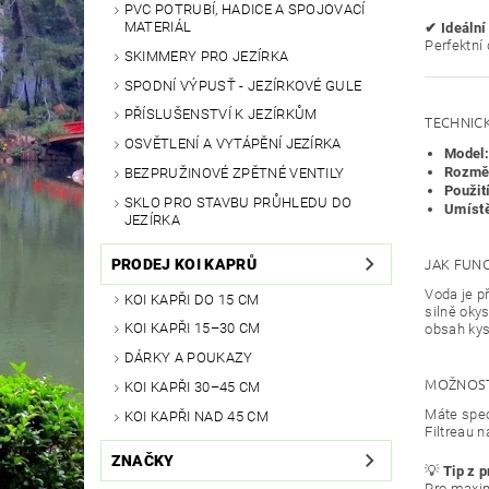
PVC POTRUBÍ, HADICE A SPOJOVACÍ
MATERIÁL
✔ Ideální 
Perfektní
SKIMMERY PRO JEZÍRKA
SPODNÍ VÝPUSŤ - JEZÍRKOVÉ GULE
PŘÍSLUŠENSTVÍ K JEZÍRKŮM
TECHNIC
OSVĚTLENÍ A VYTÁPĚNÍ JEZÍRKA
Model:
Rozměr
BEZPRUŽINOVÉ ZPĚTNÉ VENTILY
Použití
SKLO PRO STAVBU PRŮHLEDU DO
Umístě
JEZÍRKA
JAK FUN
PRODEJ KOI KAPRŮ
Voda je př
KOI KAPŘI DO 15 CM
silně okys
KOI KAPŘI 15–30 CM
obsah kysl
DÁRKY A POUKAZY
MOŽNOST
KOI KAPŘI 30–45 CM
Máte spec
KOI KAPŘI NAD 45 CM
Filtreau 
ZNAČKY
💡
Tip z p
Pro maxim