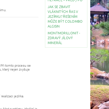
JAK SE ZBAVIT
tému.
VLÁKNITÝCH ŘAS V
JEZÍRKU? ŘEŠENÍM
MŮŽE BÝT COLOMBO
ALGISIN
MONTMORILLONIT -
ZDRAVÝ JÍLOVÝ
MINERÁL
. Při tomto procesu se
u, který nejen zvyšuje
 realizaci jezírka.
u část systému. Ideální je