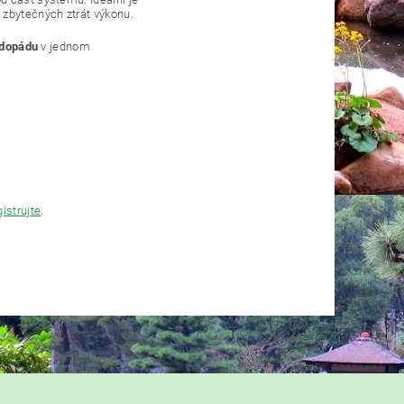
 zbytečných ztrát výkonu.
vodopádu
v jednom
gistrujte
.