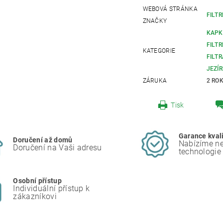
WEBOVÁ STRÁNKA
FILTR
ZNAČKY
KAPKO
FILT
KATEGORIE
FILT
JEZÍ
ZÁRUKA
2 RO
Tisk
Garance kval
Doručení až domů
Nabízíme ne
Doručení na Vaši adresu
technologie
Osobní přístup
Individuální přístup k
zákazníkovi