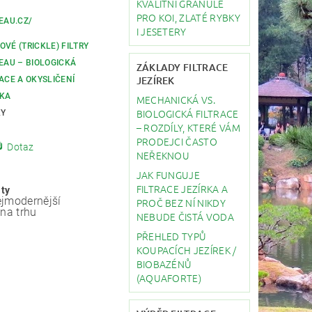
KVALITNÍ GRANULE
PRO KOI, ZLATÉ RYBKY
EAU.CZ/
I JESETERY
VÉ (TRICKLE) FILTRY
REAU – BIOLOGICKÁ
ZÁKLADY FILTRACE
JEZÍREK
RACE A OKYSLIČENÍ
RKA
MECHANICKÁ VS.
BIOLOGICKÁ FILTRACE
KY
– ROZDÍLY, KTERÉ VÁM
PRODEJCI ČASTO
Dotaz
NEŘEKNOU
JAK FUNGUJE
FILTRACE JEZÍRKA A
ity
jmodernější
PROČ BEZ NÍ NIKDY
 na trhu
NEBUDE ČISTÁ VODA
PŘEHLED TYPŮ
KOUPACÍCH JEZÍREK /
BIOBAZÉNŮ
(AQUAFORTE)