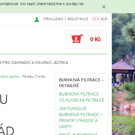
ntaktovat. Koi kapři, které nabízíme k prodeji lze
|
CZK
PŘIHLÁŠENÍ
REGISTRACE
EUR
0
0 Kč
E PRO ZAHRADNÍ A KOUPACÍ JEZÍRKA
ličení jezírka
Filtreau Trickle
AVAČE
BUBNOVÁ FILTRACE –
DETAILNĚ
BUBNOVÁ FILTRACE
AU
EBY
STAVBA JEZÍRKA
VS. KLASICKÁ FILTRACE
JAK FUNGUJE
E
BUBNOVÁ FILTRACE –
PRINCIP, VÝHODY A
ÁD
LIMITY
PROČ JE BUBNOVÁ