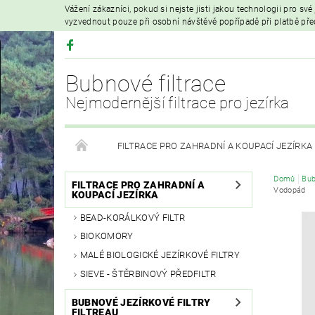
Vážení zákazníci, pokud si nejste jisti jakou technologii pro sv
vyzvednout pouze při osobní návštěvě popřípadě při platbě př
Bubnové filtrace
Nejmodernější filtrace pro jezírka
FILTRACE PRO ZAHRADNÍ A KOUPACÍ JEZÍRKA
Domů
Bub
HYDROIZOLAČNÍ FÓLIE
FILTRAČNÍ MATERIÁL
FILTRACE PRO ZAHRADNÍ A
Vodopád
KOUPACÍ JEZÍRKA
BEAD-KORÁLKOVÝ FILTR
VZDUCHOVÁ ČERPADLA A PROVZDUŠŇOVÁNÍ
BIOKOMORY
MALÉ BIOLOGICKÉ JEZÍRKOVÉ FILTRY
PRODEJ KOI KAPRŮ
MOJE OBJEDNÁVKA
SIEVE - ŠTĚRBINOVÝ PŘEDFILTR
BUBNOVÉ JEZÍRKOVÉ FILTRY
FILTREAU