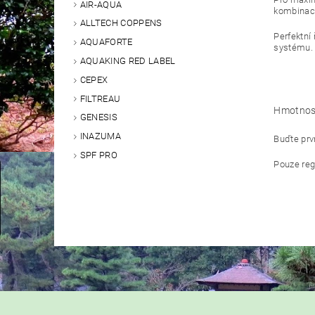
AIR-AQUA
kombinace
ALLTECH COPPENS
Perfektní
AQUAFORTE
systému.
AQUAKING RED LABEL
CEPEX
FILTREAU
Hmotnos
GENESIS
INAZUMA
Buďte prvn
SPF PRO
Pouze reg