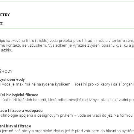
ETRY
ZE
ipu kapkového filtru (trickle) voda protéká přes filtrační média v tenké vrstvě
ímu kontaktu se vzduchem. Výsledkem je výrazné zvýšení obsahu kyslíku a 
jezírku.
VÝHODY
kysličení vody
cí voda je maximálně nasycena kyslíkem – ideální pro koi kapry i další organ
cí biologická filtrace
růst nitrifikačních bakterií, které odbourávají škodliviny a stabilizují vodní pr
ce filtrace a vodopádu
echnologie spojená s designovým prvkem – voda se vrací do jezírka formou
ní hlavní filtrace
 jemné nečistoty a organické zbytky ještě před vstupem do hlavního systé