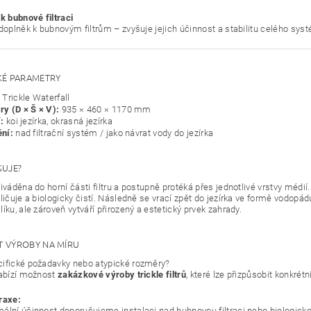
k bubnové filtraci
 doplněk k bubnovým filtrům – zvyšuje jejich účinnost a stabilitu celého sys
KÉ PARAMETRY
Trickle Waterfall
y (D × Š × V):
935 × 460 × 1170 mm
:
koi jezírka, okrasná jezírka
ní:
nad filtrační systém / jako návrat vody do jezírka
GUJE?
iváděna do horní části filtru a postupně protéká přes jednotlivé vrstvy médií
ličuje a biologicky čistí. Následně se vrací zpět do jezírka ve formě vodopád
íku, ale zároveň vytváří přirozený a estetický prvek zahrady.
 VÝROBY NA MÍRU
ifické požadavky nebo atypické rozměry?
nabízí možnost
zakázkové výroby trickle filtrů
, které lze přizpůsobit konkrétní
raxe:
ální účinnost doporučujeme instalaci nad bubnovou filtraci nebo biologicko