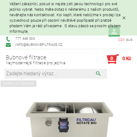
Vážení zákazníci, pokud si nejste jisti jakou technologii pro své
jezírko vybrat. Nebo máte dotaz k některému z našich produktů,
neváhejte nás kontaktovat. Koi kapři, které nabízíme k prodeji lze
vyzvednout pouze při osobní návštěvě popřípadě při platbě
předem Vám je rádi přivezeme . O stavu zásob se prosím předem
informujte.
777 448 305
CZK
EUR
INFO@BUBNOVEFILTRACE.CZ
Bubnové filtrace
0
0 Kč
Nejmodernější filtrace pro jezírka
DOPRAVA ZDARMA