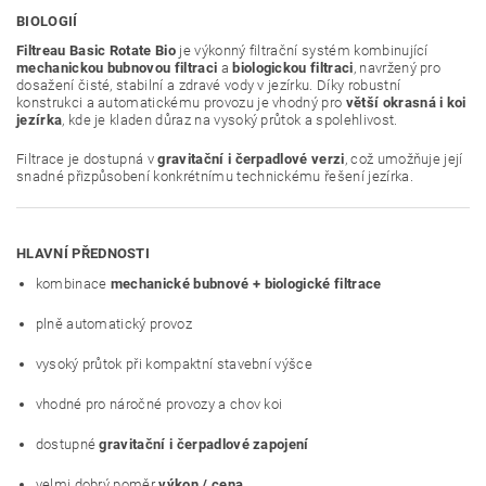
BIOLOGIÍ
Filtreau Basic Rotate Bio
je výkonný filtrační systém kombinující
mechanickou bubnovou filtraci
a
biologickou filtraci
, navržený pro
dosažení čisté, stabilní a zdravé vody v jezírku. Díky robustní
konstrukci a automatickému provozu je vhodný pro
větší okrasná i koi
jezírka
, kde je kladen důraz na vysoký průtok a spolehlivost.
Filtrace je dostupná v
gravitační i čerpadlové verzi
, což umožňuje její
snadné přizpůsobení konkrétnímu technickému řešení jezírka.
HLAVNÍ PŘEDNOSTI
kombinace
mechanické bubnové + biologické filtrace
plně automatický provoz
vysoký průtok při kompaktní stavební výšce
vhodné pro náročné provozy a chov koi
dostupné
gravitační i čerpadlové zapojení
velmi dobrý poměr
výkon / cena