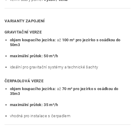
VARIANTY ZAPOJENÍ
GRAVITAČNÍ VERZE
objem koupacího jezírka:
až
100 m³ pro jezírko s osádkou do
50m3
maximální průtok:
50 m³/h
ideální pro gravitační systémy a technické šachty
ČERPADLOVÁ VERZE
objem koupacího jezírka:
až
70 m³ pro jezírko s osádkou do
35m3
maximální průtok:
35 m³/h
vhodná pro instalace s čerpadlem