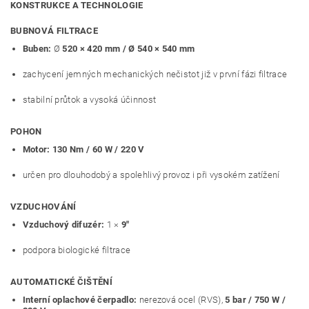
KONSTRUKCE A TECHNOLOGIE
BUBNOVÁ FILTRACE
Buben:
Ø
520 × 420 mm / Ø 540 × 540 mm
zachycení jemných mechanických nečistot již v první fázi filtrace
stabilní průtok a vysoká účinnost
POHON
Motor:
130 Nm / 60 W / 220 V
určen pro dlouhodobý a spolehlivý provoz i při vysokém zatížení
VZDUCHOVÁNÍ
Vzduchový difuzér:
1 ×
9"
podpora biologické filtrace
AUTOMATICKÉ ČIŠTĚNÍ
Interní oplachové čerpadlo:
nerezová ocel (RVS),
5 bar / 750 W /