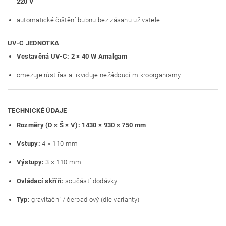
220 V
automatické čištění bubnu bez zásahu uživatele
UV-C JEDNOTKA
Vestavěná UV-C:
2 × 40 W Amalgam
omezuje růst řas a likviduje nežádoucí mikroorganismy
TECHNICKÉ ÚDAJE
Rozměry (D × Š × V):
1430 × 930 × 750 mm
Vstupy:
4 × 110 mm
Výstupy:
3 × 110 mm
Ovládací skříň:
součástí dodávky
Typ:
gravitační / čerpadlový (dle varianty)