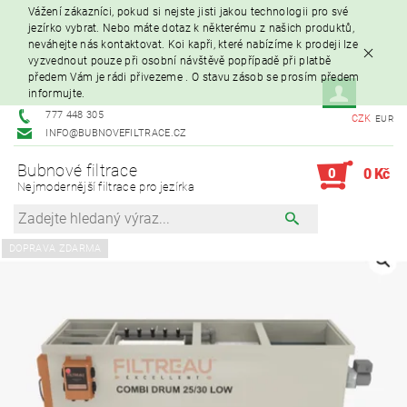
Vážení zákazníci, pokud si nejste jisti jakou technologii pro své
jezírko vybrat. Nebo máte dotaz k některému z našich produktů,
neváhejte nás kontaktovat. Koi kapři, které nabízíme k prodeji lze
vyzvednout pouze při osobní návštěvě popřípadě při platbě
předem Vám je rádi přivezeme . O stavu zásob se prosím předem
informujte.
777 448 305
CZK
EUR
INFO@BUBNOVEFILTRACE.CZ
Bubnové filtrace
0
0 Kč
Nejmodernější filtrace pro jezírka
DOPRAVA ZDARMA