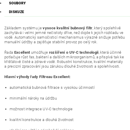
SOUBORY
DISKUZE
Základem systému je
vysoce kvalitní bubnový filtr
, který spolehlivě
zachytává i velmi jemné nečistoty dříve, než dojde k jejich rozkladu ve
vodě. Automatický samočisticí mechanismus výrazně snižuje potřebu
manuální údržby a zajišťuje stabilní provoz po celý rok.
Řada
Excellent
umožňuje
rozšíření o UV-C technologii
, která účinně
potlačuje růst řas, bakterií a dalších mikroorganismů, a přispívá tak ke
křišťálově čisté a zdravé vodě. Robustní konstrukce, kvalitní materiály
a precizní zpracování jsou zárukou dlouhé životnosti a spolehlivosti.
Hlavní výhody řady Filtreau Excellent:
automatická bubnová filtrace s vysokou účinností
minimální nároky na údržbu
možnost integrace UV-C technologie
kvalitní konstrukce a dlouhá životnost