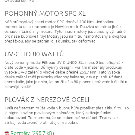
Ovládací skříňka
POHONNÝ MOTOR SPG XL
Náš průmyslový hnací motor SPG dodává 130 Nm. Jednotkou
momentu (síla x rameno) je Newton metr. Používá se mimo jiné k
označení tažné síly motoru. Tyto hnací motory jsou určeny výhradně
pro naše bubnové filtry! Motory jsou na filtru namontovány s dvojitou
přepážkou, aby se zabránilo jak úniku, tak deformaci.
UV-C HO 80 WATTŮ
Nový ponorný modul Filtreau UV-C UNOX Stainless Steel přispívá k
čisté vodě v jezírku. Důmyslný design i kvalitní materiály produkují
vysoké UV-C záření o vlnové délce přesně 253,7 Nm. Tato vysoká
dávka záření zničí prakticky všechny bakterie, viry a plísně. Přidané
chemikálie, jako je chlór, lze snížit až o 80 procent, což vede k čistší a
zdravější vodě!
PLOVÁK Z NEREZOVÉ OCELI
Kvůli nečistotám může voda v bubnu hůře protékat přes síťku filtru. To
je signalizováno plovákovým spínačem, který aktivuje funkci
splachování. To znamená, že se buben začne otáčet. Trysky pak
stříkají vodu zvenčí proti rotujícímu bubnu.
Rozměry (295.7 kB)