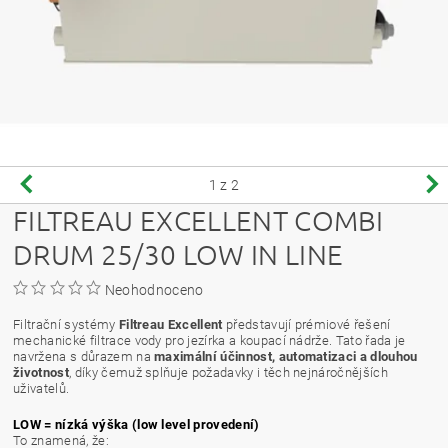
1
z 2
FILTREAU EXCELLENT COMBI
DRUM 25/30 LOW IN LINE
Neohodnoceno
Filtrační systémy
Filtreau Excellent
představují prémiové řešení
mechanické filtrace vody pro jezírka a koupací nádrže. Tato řada je
navržena s důrazem na
maximální účinnost, automatizaci a dlouhou
životnost
, díky čemuž splňuje požadavky i těch nejnáročnějších
uživatelů.
LOW = nízká výška (low level provedení)
To znamená, že: