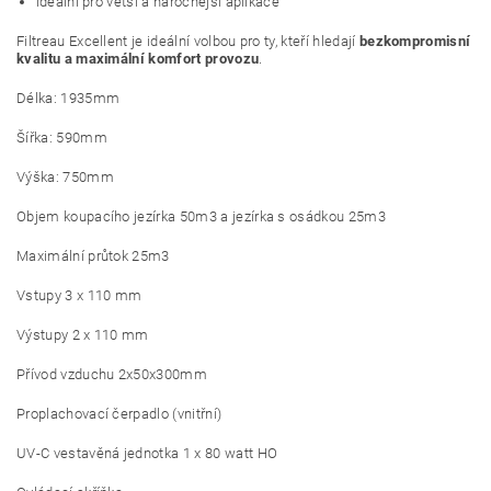
ideální pro větší a náročnější aplikace
Filtreau Excellent je ideální volbou pro ty, kteří hledají
bezkompromisní
kvalitu a maximální komfort provozu
.
Délka: 1935mm
Šířka: 590mm
Výška: 750mm
Objem koupacího jezírka 50m3 a jezírka s osádkou 25m3
Maximální průtok 25m3
Vstupy 3 x 110 mm
Výstupy 2 x 110 mm
Přívod vzduchu 2x50x300mm
Proplachovací čerpadlo (vnitřní)
UV-C vestavěná jednotka 1 x 80 watt HO