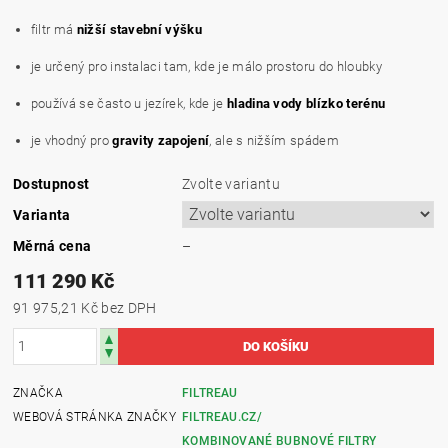
filtr má
nižší stavební výšku
je určený pro instalaci tam, kde je málo prostoru do hloubky
používá se často u jezírek, kde je
hladina vody blízko terénu
je vhodný pro
gravity zapojení
, ale s nižším spádem
Dostupnost
Zvolte variantu
Varianta
Měrná cena
–
111 290 Kč
91 975,21 Kč bez DPH
ZNAČKA
FILTREAU
WEBOVÁ STRÁNKA ZNAČKY
FILTREAU.CZ/
KOMBINOVANÉ BUBNOVÉ FILTRY