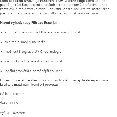
Řada
Excellent
umožňuje
rozšíření o UV-C technologii
, která účinně
potlačuje růst řas, bakterií a dalších mikroorganismů, a přispívá tak ke
křišťálově čisté a zdravé vodě. Robustní konstrukce, kvalitní materiály a
precizní zpracování jsou zárukou dlouhé životnosti a spolehlivosti.
Hlavní výhody řady Filtreau Excellent:
automatická bubnová filtrace s vysokou účinností
minimální nároky na údržbu
možnost integrace UV-C technologie
kvalitní konstrukce a dlouhá životnost
ideální pro větší a náročnější aplikace
Filtreau Excellent je ideální volbou pro ty, kteří hledají
bezkompromisní
kvalitu a maximální komfort provozu
.
Délka: 2100mm
Šířka: 1117mm
Výška: 1005mm