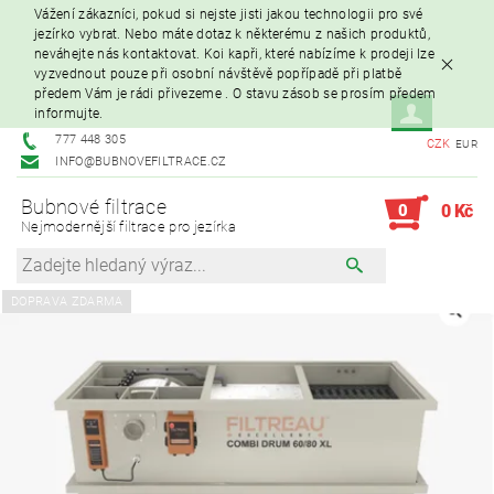
Vážení zákazníci, pokud si nejste jisti jakou technologii pro své
jezírko vybrat. Nebo máte dotaz k některému z našich produktů,
neváhejte nás kontaktovat. Koi kapři, které nabízíme k prodeji lze
vyzvednout pouze při osobní návštěvě popřípadě při platbě
předem Vám je rádi přivezeme . O stavu zásob se prosím předem
informujte.
777 448 305
CZK
EUR
INFO@BUBNOVEFILTRACE.CZ
Bubnové filtrace
0
0 Kč
Nejmodernější filtrace pro jezírka
DOPRAVA ZDARMA