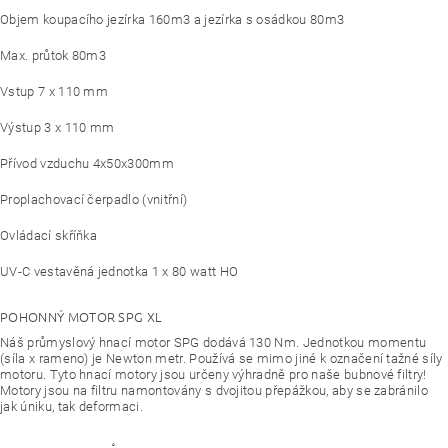
Objem koupacího jezírka 160m3 a jezírka s osádkou 80m3
Max. průtok 80m3
Vstup 7 x 110 mm
Výstup 3 x 110 mm
Přívod vzduchu 4x50x300mm
Proplachovací čerpadlo (vnitřní)
Ovládací skříňka
UV-C vestavěná jednotka 1 x 80 watt HO
POHONNÝ MOTOR SPG XL
Náš průmyslový hnací motor SPG dodává 130 Nm. Jednotkou momentu
(síla x rameno) je Newton metr. Používá se mimo jiné k označení tažné síly
motoru. Tyto hnací motory jsou určeny výhradně pro naše bubnové filtry!
Motory jsou na filtru namontovány s dvojitou přepážkou, aby se zabránilo
jak úniku, tak deformaci.