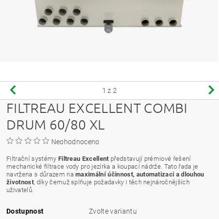
1
z 2
FILTREAU EXCELLENT COMBI
DRUM 60/80 XL
Neohodnoceno
Filtrační systémy
Filtreau Excellent
představují prémiové řešení
mechanické filtrace vody pro jezírka a koupací nádrže. Tato řada je
navržena s důrazem na
maximální účinnost, automatizaci a dlouhou
životnost
, díky čemuž splňuje požadavky i těch nejnáročnějších
uživatelů.
Dostupnost
Zvolte variantu