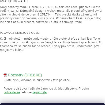
UV-C HO 80 WATTŮ
Nový ponorný modul Filtreau UV-C UNOX Stainless Steel přispívá k čisté
vodě v jezírku. Důmyslný design i kvalitní materiály produkují vysoké UV-C
záření o vlnové délce přesně 253,7 Nm. Tato vysoká dávka záření zničí
prakticky všechny bakterie, viry a plísně. Přidané chemikálie, jako je chlór,
lze snížit až o 80 procent, což vede k čistší a zdravější vodě!
PLOVÁK Z NEREZOVÉ OCELI
Kvůli nečistotám může voda v bubnu hůře protékat přes síťku filtru. To je
signalizováno plovákovým spínačem, který aktivuje funkci splachování. To
znamená, že se buben začne otáčet. Trysky pak stříkají vodu zvenčí proti
rotujícímu bubnu.
Rozměry (316.6 kB)
Buďte první, kdo napíše příspěvek k této položce.
Pouze registrovaní uživatelé mohou vkládat příspěvky. Prosím
přihlaste se
nebo se
registrujte
.