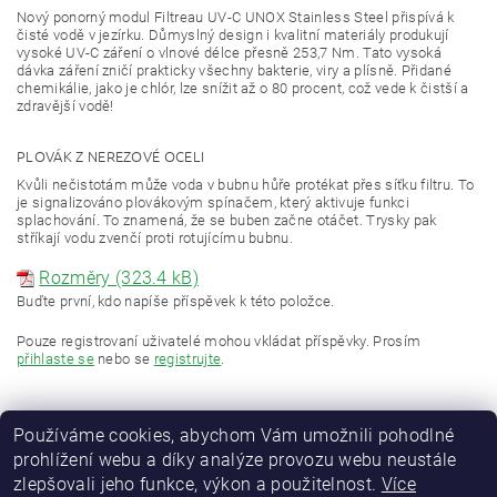
Nový ponorný modul Filtreau UV-C UNOX Stainless Steel přispívá k
čisté vodě v jezírku. Důmyslný design i kvalitní materiály produkují
vysoké UV-C záření o vlnové délce přesně 253,7 Nm. Tato vysoká
dávka záření zničí prakticky všechny bakterie, viry a plísně. Přidané
chemikálie, jako je chlór, lze snížit až o 80 procent, což vede k čistší a
zdravější vodě!
PLOVÁK Z NEREZOVÉ OCELI
Kvůli nečistotám může voda v bubnu hůře protékat přes síťku filtru. To
je signalizováno plovákovým spínačem, který aktivuje funkci
splachování. To znamená, že se buben začne otáčet. Trysky pak
stříkají vodu zvenčí proti rotujícímu bubnu.
Rozměry (323.4 kB)
Buďte první, kdo napíše příspěvek k této položce.
Pouze registrovaní uživatelé mohou vkládat příspěvky. Prosím
přihlaste se
nebo se
registrujte
.
Používáme cookies, abychom Vám umožnili pohodlné
prohlížení webu a díky analýze provozu webu neustále
zlepšovali jeho funkce, výkon a použitelnost.
Více