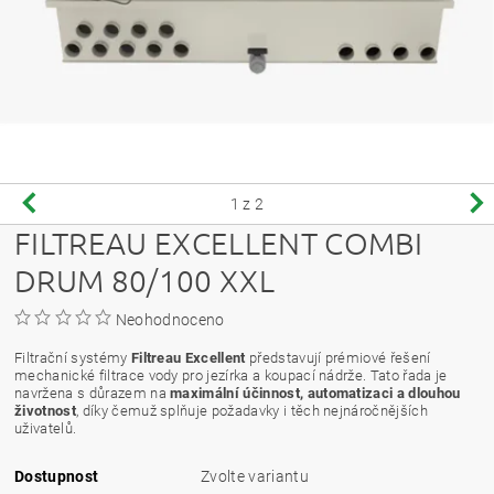
1
z 2
FILTREAU EXCELLENT COMBI
DRUM 80/100 XXL
Neohodnoceno
Filtrační systémy
Filtreau Excellent
představují prémiové řešení
mechanické filtrace vody pro jezírka a koupací nádrže. Tato řada je
navržena s důrazem na
maximální účinnost, automatizaci a dlouhou
životnost
, díky čemuž splňuje požadavky i těch nejnáročnějších
uživatelů.
Dostupnost
Zvolte variantu