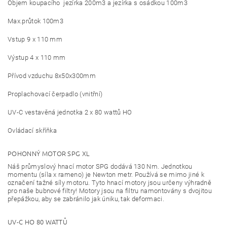
Objem koupacího jezírka 200m3 a jezírka s osádkou 100m3
Max.průtok 100m3
Vstup 9 x 110 mm
Výstup 4 x 110 mm
Přívod vzduchu 8x50x300mm
Proplachovací čerpadlo (vnitřní)
UV-C vestavěná jednotka 2 x 80 wattů HO
Ovládací skříňka
POHONNÝ MOTOR SPG XL
Náš průmyslový hnací motor SPG dodává 130 Nm. Jednotkou
momentu (síla x rameno) je Newton metr. Používá se mimo jiné k
označení tažné síly motoru. Tyto hnací motory jsou určeny výhradně
pro naše bubnové filtry! Motory jsou na filtru namontovány s dvojitou
přepážkou, aby se zabránilo jak úniku, tak deformaci.
UV-C HO 80 WATTŮ