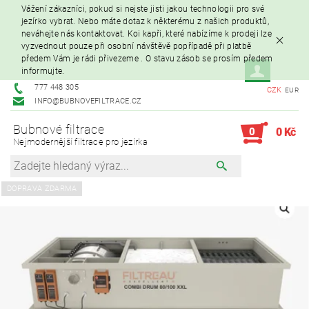
Vážení zákazníci, pokud si nejste jisti jakou technologii pro své
jezírko vybrat. Nebo máte dotaz k některému z našich produktů,
neváhejte nás kontaktovat. Koi kapři, které nabízíme k prodeji lze
vyzvednout pouze při osobní návštěvě popřípadě při platbě
předem Vám je rádi přivezeme . O stavu zásob se prosím předem
informujte.
777 448 305
CZK
EUR
INFO@BUBNOVEFILTRACE.CZ
Bubnové filtrace
0
0 Kč
Nejmodernější filtrace pro jezírka
DOPRAVA ZDARMA