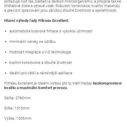
potlačuje růst řas, bakterií a dalších mikroorganismů, a přispívá tak ke
křišťálově čisté a zdravé vodě. Robustní konstrukce, kvalitní materiály
a precizní zpracování jsou zárukou dlouhé životnosti a spolehlivosti.
Hlavní výhody řady Filtreau Excellent:
automatická bubnová filtrace s vysokou účinností
minimální nároky na údržbu
možnost integrace UV-C technologie
kvalitní konstrukce a dlouhá životnost
ideální pro větší a náročnější aplikace
Filtreau Excellent je ideální volbou pro ty, kteří hledají
bezkompromisní
kvalitu a maximální komfort provozu
.
Délka: 2760mm
Šířka: 1515mm
Výška: 1005mm