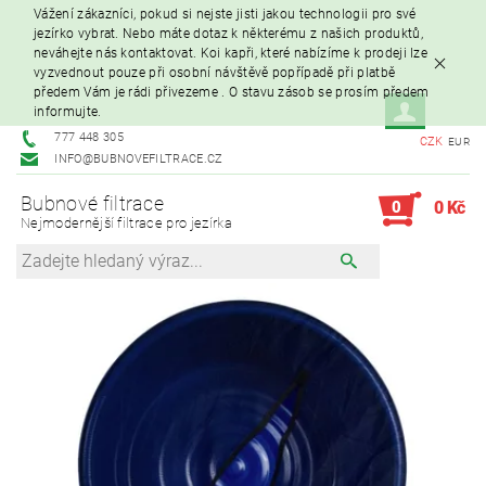
Vážení zákazníci, pokud si nejste jisti jakou technologii pro své
jezírko vybrat. Nebo máte dotaz k některému z našich produktů,
neváhejte nás kontaktovat. Koi kapři, které nabízíme k prodeji lze
vyzvednout pouze při osobní návštěvě popřípadě při platbě
předem Vám je rádi přivezeme . O stavu zásob se prosím předem
informujte.
777 448 305
CZK
EUR
INFO@BUBNOVEFILTRACE.CZ
Bubnové filtrace
0
0 Kč
Nejmodernější filtrace pro jezírka