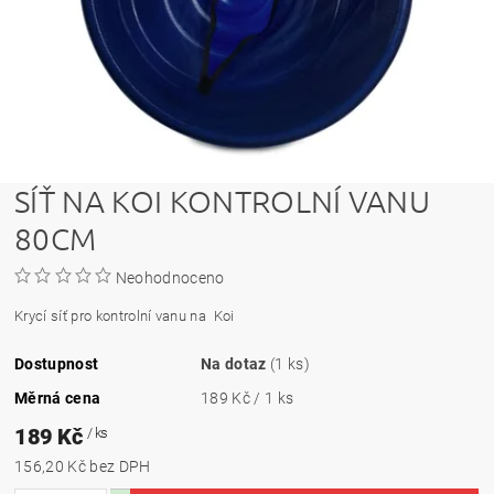
SÍŤ NA KOI KONTROLNÍ VANU
80CM
Neohodnoceno
Krycí síť pro kontrolní vanu na Koi
Dostupnost
Na dotaz
(1 ks)
Měrná cena
189 Kč / 1 ks
189 Kč
/ ks
156,20 Kč bez DPH