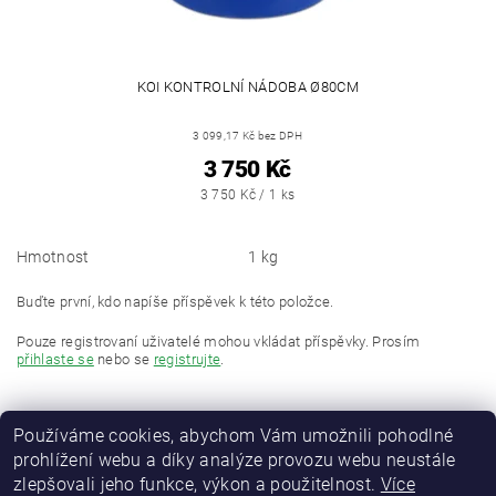
KOI KONTROLNÍ NÁDOBA Ø80CM
3 099,17 Kč bez DPH
3 750 Kč
3 750 Kč / 1 ks
Hmotnost
1 kg
Buďte první, kdo napíše příspěvek k této položce.
Pouze registrovaní uživatelé mohou vkládat příspěvky. Prosím
přihlaste se
nebo se
registrujte
.
Používáme cookies, abychom Vám umožnili pohodlné
prohlížení webu a díky analýze provozu webu neustále
zlepšovali jeho funkce, výkon a použitelnost.
Více