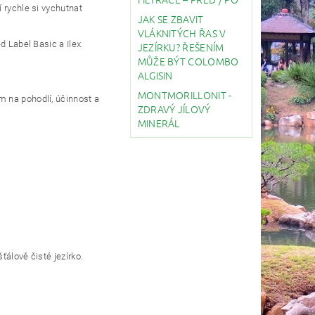
 rychle si vychutnat
JAK SE ZBAVIT
VLÁKNITÝCH ŘAS V
 Label Basic a Ilex.
JEZÍRKU? ŘEŠENÍM
MŮŽE BÝT COLOMBO
ALGISIN
MONTMORILLONIT -
m na pohodlí, účinnost a
ZDRAVÝ JÍLOVÝ
MINERÁL
ťálově čisté jezírko.