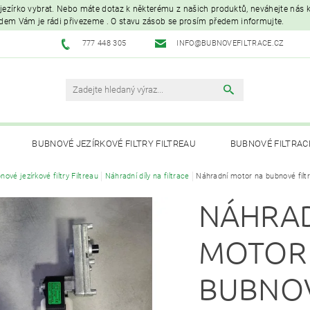
é jezírko vybrat. Nebo máte dotaz k některému z našich produktů, neváhejte nás ko
edem Vám je rádi přivezeme . O stavu zásob se prosím předem informujte.
777 448 305
INFO@BUBNOVEFILTRACE.CZ
BUBNOVÉ JEZÍRKOVÉ FILTRY FILTREAU
BUBNOVÉ FILTRAC
nové jezírkové filtry Filtreau
Náhradní díly na filtrace
Náhradní motor na bubnové filt
UVC LAMPY A OZONIZÁTORY
JEZÍRKOVÁ ČERPADLA A VYS
NÁHRA
PÉČE O RYBNÍK A KOI – KRMIVA, BAKTERIE, ÚPRAVA VODY, CHOVNÉ POTŘ
MOTOR
BUBNO