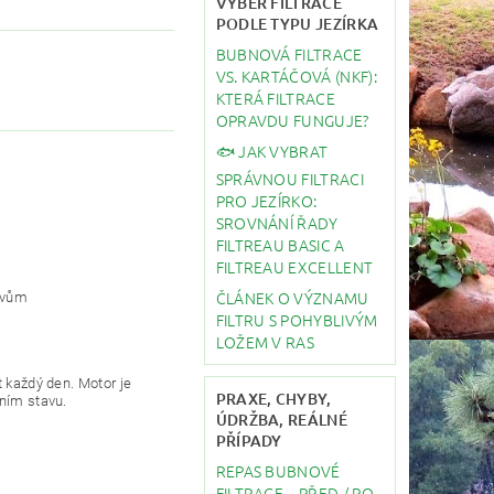
VÝBĚR FILTRACE
PODLE TYPU JEZÍRKA
BUBNOVÁ FILTRACE
VS. KARTÁČOVÁ (NKF):
KTERÁ FILTRACE
OPRAVDU FUNGUJE?
🐟 JAK VYBRAT
SPRÁVNOU FILTRACI
PRO JEZÍRKO:
SROVNÁNÍ ŘADY
FILTREAU BASIC A
FILTREAU EXCELLENT
ČLÁNEK O VÝZNAMU
livům
FILTRU S POHYBLIVÝM
LOŽEM V RAS
t každý den. Motor je
PRAXE, CHYBY,
lním stavu.
ÚDRŽBA, REÁLNÉ
PŘÍPADY
REPAS BUBNOVÉ
FILTRACE – PŘED / PO