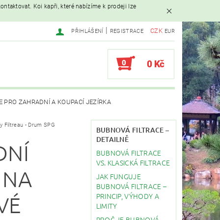
ntaktovat. Koi kapři, které nabízíme k prodeji lze
|
CZK
PŘIHLÁŠENÍ
REGISTRACE
EUR
0
0 Kč
E PRO ZAHRADNÍ A KOUPACÍ JEZÍRKA
ry Filtreau - Drum SPG
AVAČE
BUBNOVÁ FILTRACE –
DETAILNĚ
DNÍ
BUBNOVÁ FILTRACE
EBY
STAVBA JEZÍRKA
VS. KLASICKÁ FILTRACE
 NA
JAK FUNGUJE
BUBNOVÁ FILTRACE –
PRINCIP, VÝHODY A
VÉ
LIMITY
PROČ JE BUBNOVÁ