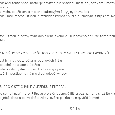
ď: Ano, tento hnací motor je navržen pro snadnou instalaci, což vám umožní
ezírko.
:
Mohu použít tento motor s bubnovými filtry jiných značek?
ď: Hnací motor Filtreau je rozhodně kompatibilní s bubnovými filtry Aem, Red
or Filtreau je nezbytným doplňkem jakéhokoli bubnového filtru se zaměření
itu.
A NEVÝHODY PODLE NAŠEHO SPECIALISTY NA TECHNOLOGII RYBNÍKŮ
tibilní s více značkami bubnových filtrů
duchá instalace a údržba
tní a odolný design pro dlouhodobý výkon
eční investice nutná pro dlouhodobé výhody
SI PRO ČISTÉ CHVÍLE V JEZÍRKU S FILTREAU
 se na hnací motor Filtreau pro svůj bubnový filtr a bez námahy si užijte křiš
e ještě dnes a pozvedněte zdraví svého jezírka na nejvyšší úroveň.
t
0.1 kg