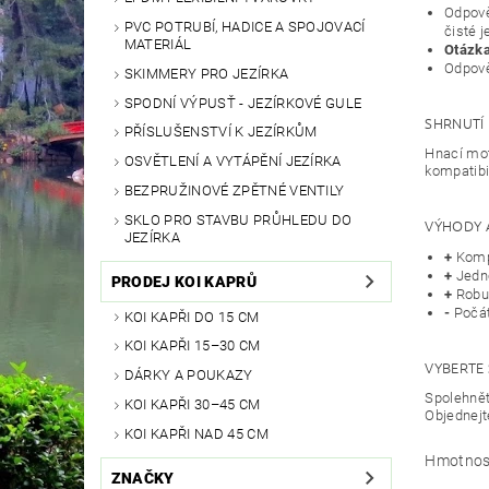
Odpově
PVC POTRUBÍ, HADICE A SPOJOVACÍ
čisté j
MATERIÁL
Otázka
Odpově
SKIMMERY PRO JEZÍRKA
SPODNÍ VÝPUSŤ - JEZÍRKOVÉ GULE
SHRNUTÍ
PŘÍSLUŠENSTVÍ K JEZÍRKŮM
Hnací mot
OSVĚTLENÍ A VYTÁPĚNÍ JEZÍRKA
kompatibil
BEZPRUŽINOVÉ ZPĚTNÉ VENTILY
SKLO PRO STAVBU PRŮHLEDU DO
VÝHODY 
JEZÍRKA
+
Kompa
+
Jedno
PRODEJ KOI KAPRŮ
+
Robus
-
Počát
KOI KAPŘI DO 15 CM
KOI KAPŘI 15–30 CM
VYBERTE 
DÁRKY A POUKAZY
Spolehněte
KOI KAPŘI 30–45 CM
Objednejt
KOI KAPŘI NAD 45 CM
Hmotnos
ZNAČKY