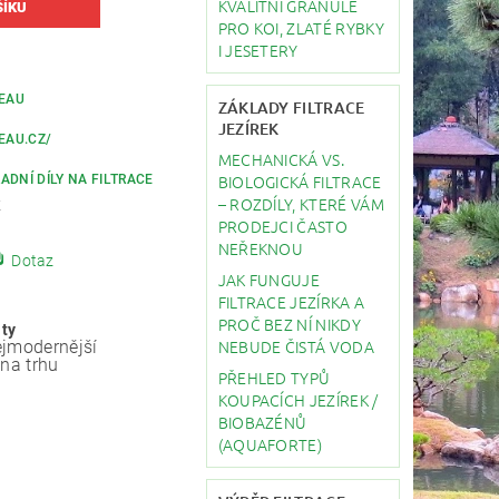
KVALITNÍ GRANULE
PRO KOI, ZLATÉ RYBKY
I JESETERY
REAU
ZÁKLADY FILTRACE
JEZÍREK
EAU.CZ/
MECHANICKÁ VS.
BIOLOGICKÁ FILTRACE
ADNÍ DÍLY NA FILTRACE
– ROZDÍLY, KTERÉ VÁM
K
PRODEJCI ČASTO
NEŘEKNOU
Dotaz
JAK FUNGUJE
FILTRACE JEZÍRKA A
PROČ BEZ NÍ NIKDY
ity
NEBUDE ČISTÁ VODA
jmodernější
 na trhu
PŘEHLED TYPŮ
KOUPACÍCH JEZÍREK /
BIOBAZÉNŮ
(AQUAFORTE)