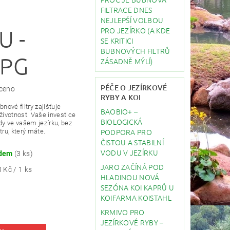
FILTRACE DNES
NEJLEPŠÍ VOLBOU
PRO JEZÍRKO (A KDE
U -
SE KRITICI
BUBNOVÝCH FILTRŮ
SPG
ZÁSADNĚ MÝLÍ)
PÉČE O JEZÍRKOVÉ
ceno
RYBY A KOI
nové filtry zajišťuje
BAOBIO+ –
životnost. Vaše investice
BIOLOGICKÁ
dy ve vašem jezírku, bez
PODPORA PRO
tru, který máte.
ČISTOU A STABILNÍ
VODU V JEZÍRKU
adem
(3 ks)
JARO ZAČÍNÁ POD
 Kč / 1 ks
HLADINOU NOVÁ
SEZÓNA KOI KAPRŮ U
KOIFARMA KOISTAHL
KRMIVO PRO
JEZÍRKOVÉ RYBY –