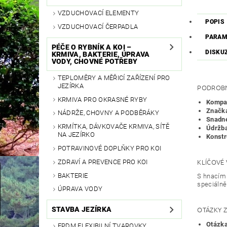
VZDUCHOVACÍ ELEMENTY
POPIS
VZDUCHOVACÍ ČERPADLA
PARAM
PÉČE O RYBNÍK A KOI –
DISKU
KRMIVA, BAKTERIE, ÚPRAVA
VODY, CHOVNÉ POTŘEBY
TEPLOMĚRY A MĚŘICÍ ZAŘÍZENÍ PRO
JEZÍRKA
PODROBN
KRMIVA PRO OKRASNÉ RYBY
Kompat
Značk
NÁDRŽE, CHOVNY A PODBĚRÁKY
Snadné
KRMÍTKA, DÁVKOVAČE KRMIVA, SÍTĚ
Údržb
NA JEZÍRKO
Konstr
POTRAVINOVÉ DOPLŇKY PRO KOI
KLÍČOVÉ
ZDRAVÍ A PREVENCE PRO KOI
BAKTERIE
S hnacím 
speciálně
ÚPRAVA VODY
OTÁZKY 
STAVBA JEZÍRKA
Otázka
EPDM FLEXIBILNÍ TVAROVKY