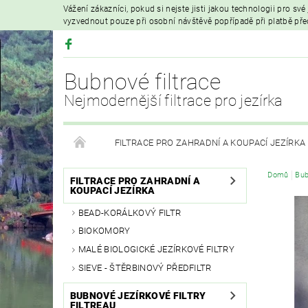
Vážení zákazníci, pokud si nejste jisti jakou technologii pro sv
vyzvednout pouze při osobní návštěvě popřípadě při platbě př
Bubnové filtrace
Nejmodernější filtrace pro jezírka
FILTRACE PRO ZAHRADNÍ A KOUPACÍ JEZÍRKA
Domů
Bub
HYDROIZOLAČNÍ FÓLIE
FILTRAČNÍ MATERIÁL
FILTRACE PRO ZAHRADNÍ A
KOUPACÍ JEZÍRKA
BEAD-KORÁLKOVÝ FILTR
VZDUCHOVÁ ČERPADLA A PROVZDUŠŇOVÁNÍ
BIOKOMORY
MALÉ BIOLOGICKÉ JEZÍRKOVÉ FILTRY
PRODEJ KOI KAPRŮ
MOJE OBJEDNÁVKA
SIEVE - ŠTĚRBINOVÝ PŘEDFILTR
BUBNOVÉ JEZÍRKOVÉ FILTRY
FILTREAU