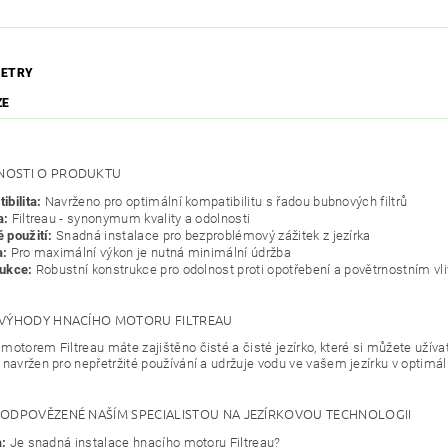
ETRY
ZE
OSTI O PRODUKTU
ibilita:
Navrženo pro optimální kompatibilitu s řadou bubnových filtrů
a:
Filtreau - synonymum kvality a odolnosti
 použití:
Snadná instalace pro bezproblémový zážitek z jezírka
a:
Pro maximální výkon je nutná minimální údržba
ukce:
Robustní konstrukce pro odolnost proti opotřebení a povětrnostním v
 VÝHODY HNACÍHO MOTORU FILTREAU
motorem Filtreau máte zajištěno čisté a čisté jezírko, které si můžete užíva
 navržen pro nepřetržité používání a udržuje vodu ve vašem jezírku v optimá
ZODPOVĚZENÉ NAŠÍM SPECIALISTOU NA JEZÍRKOVOU TECHNOLOGII
:
Je snadná instalace hnacího motoru Filtreau?