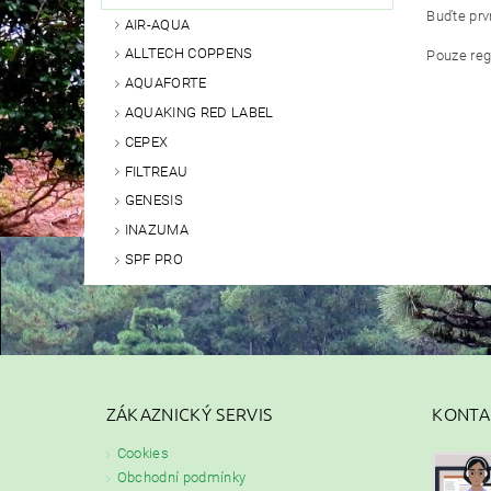
Buďte prvn
AIR-AQUA
ALLTECH COPPENS
Pouze reg
AQUAFORTE
AQUAKING RED LABEL
CEPEX
FILTREAU
GENESIS
INAZUMA
SPF PRO
ZÁKAZNICKÝ SERVIS
KONTA
Cookies
Obchodní podmínky