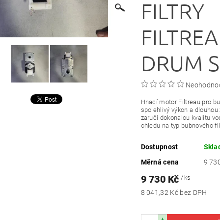
FILTRY
FILTREA
DRUM 
Neohodno
Hnací motor Filtreau pro bub
spolehlivý výkon a dlouhou 
zaručí dokonalou kvalitu vo
ohledu na typ bubnového fil
Dostupnost
Skl
Měrná cena
9 730
9 730 Kč
/ ks
8 041,32 Kč bez DPH