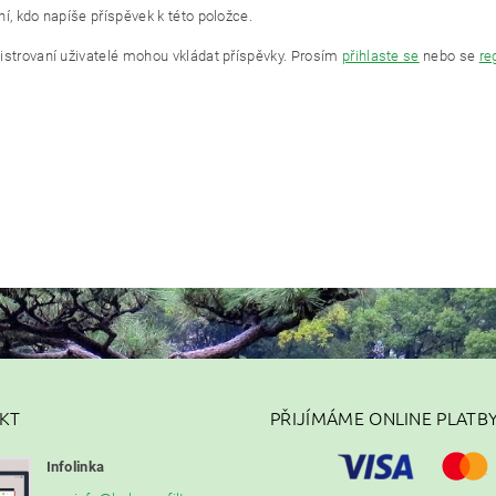
í, kdo napíše příspěvek k této položce.
istrovaní uživatelé mohou vkládat příspěvky. Prosím
přihlaste se
nebo se
re
KT
PŘIJÍMÁME ONLINE PLATB
Infolinka