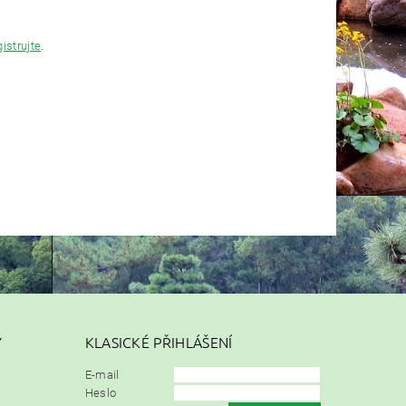
gistrujte
.
Y
KLASICKÉ PŘIHLÁŠENÍ
E-mail
Heslo