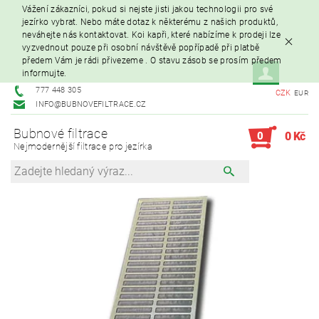
Vážení zákazníci, pokud si nejste jisti jakou technologii pro své
jezírko vybrat. Nebo máte dotaz k některému z našich produktů,
neváhejte nás kontaktovat. Koi kapři, které nabízíme k prodeji lze
vyzvednout pouze při osobní návštěvě popřípadě při platbě
předem Vám je rádi přivezeme . O stavu zásob se prosím předem
informujte.
777 448 305
CZK
EUR
INFO@BUBNOVEFILTRACE.CZ
Bubnové filtrace
0
0 Kč
Nejmodernější filtrace pro jezírka