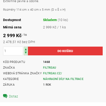
Extrémně pevné a odolné.
Rozměry 114 cm x 40 cm x 5 mm (D x Š x H)
Dostupnost
Skladem
(10 ks)
Měrná cena
2 999 Kč / 1 ks
2 999 Kč
/ ks
2 478,51 Kč bez DPH
KÓD PRODUKTU
1468
ZNAČKA
FILTREAU
WEBOVÁ STRÁNKA ZNAČKY
FILTREAU.CZ/
KATEGORIE
NÁHRADNÍ DÍLY NA FILTRACE
ZÁRUKA
1 ROK
Dotaz