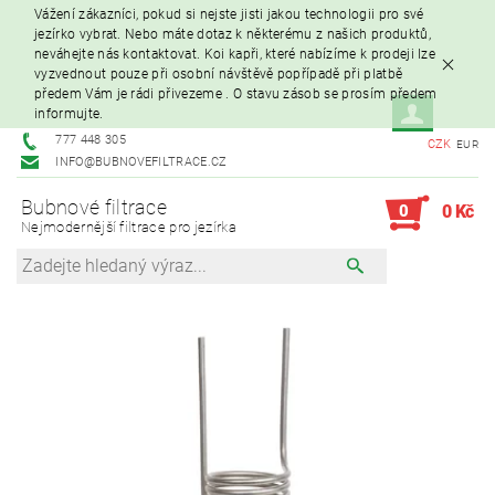
Vážení zákazníci, pokud si nejste jisti jakou technologii pro své
jezírko vybrat. Nebo máte dotaz k některému z našich produktů,
neváhejte nás kontaktovat. Koi kapři, které nabízíme k prodeji lze
vyzvednout pouze při osobní návštěvě popřípadě při platbě
předem Vám je rádi přivezeme . O stavu zásob se prosím předem
informujte.
777 448 305
CZK
EUR
INFO@BUBNOVEFILTRACE.CZ
Bubnové filtrace
0
0 Kč
Nejmodernější filtrace pro jezírka