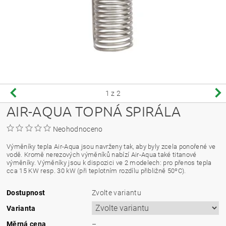
1
z 2
AIR-AQUA TOPNÁ SPIRÁLA
Neohodnoceno
Výměníky tepla Air-Aqua jsou navrženy tak, aby byly zcela ponořené ve
vodě. Kromě nerezových výměníků nabízí Air-Aqua také titanové
výměníky. Výměníky jsou k dispozici ve 2 modelech: pro přenos tepla
cca 15 KW resp. 30 kW (při teplotním rozdílu přibližně 50ºC).
Dostupnost
Zvolte variantu
Varianta
Měrná cena
–