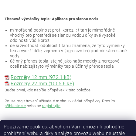
Titanové výměníky tepla: Aplikace pro slanou vodu
mimořádná odolnost proti korozi
:
titan je mimořádně
vhodný pro prostředí se slanou vodou díky své vysoké
odolnosti vůči korozi
delší životnost:
odolnost titanu znamená, že tyto výměníky
tepla vydrží déle, zejména v (agresivních) podmínkách slané
vody
účinný přenos tepla:
stejně jako naše modely z nerezové
oceli nabízejí tyto výměníky tepla účinný přenos tepla
Rozměry 12 mm (972.1 kB)
Rozměry 22 mm (1005.6 kB)
Buďte první, kdo napíše příspěvek k této položce.
Pouze registrovaní uživatelé mohou vkládat příspěvky. Prosím
přihlaste se
nebo se
registrujte
.
Používáme cookies, abychom Vám umožnili pohodlné
prohlížení webu a díky analýze provozu webu neustále