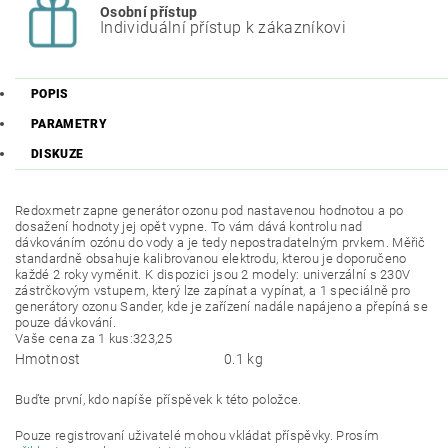
Osobní přístup
Individuální přístup k zákazníkovi
POPIS
PARAMETRY
DISKUZE
Redoxmetr zapne generátor ozonu pod nastavenou hodnotou a po
dosažení hodnoty jej opět vypne. To vám dává kontrolu nad
dávkováním ozónu do vody a je tedy nepostradatelným prvkem. Měřič
standardně obsahuje kalibrovanou elektrodu, kterou je doporučeno
každé 2 roky vyměnit. K dispozici jsou 2 modely: univerzální s 230V
zástrčkovým vstupem, který lze zapínat a vypínat, a 1 speciálně pro
generátory ozonu Sander, kde je zařízení nadále napájeno a přepíná se
pouze dávkování.
Vaše cena za 1 kus
:
323,25
Hmotnost
0.1 kg
Buďte první, kdo napíše příspěvek k této položce.
Pouze registrovaní uživatelé mohou vkládat příspěvky. Prosím