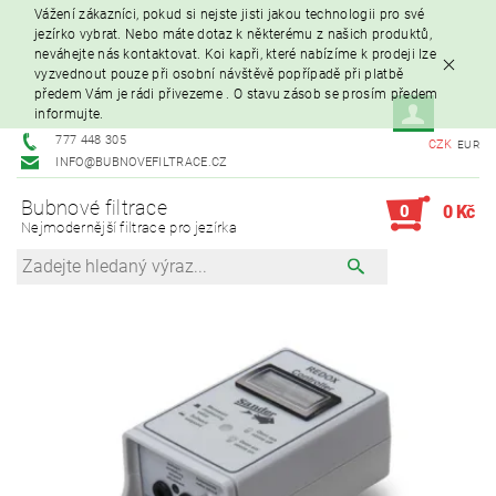
Vážení zákazníci, pokud si nejste jisti jakou technologii pro své
jezírko vybrat. Nebo máte dotaz k některému z našich produktů,
neváhejte nás kontaktovat. Koi kapři, které nabízíme k prodeji lze
vyzvednout pouze při osobní návštěvě popřípadě při platbě
předem Vám je rádi přivezeme . O stavu zásob se prosím předem
informujte.
777 448 305
CZK
EUR
INFO@BUBNOVEFILTRACE.CZ
Bubnové filtrace
0
0 Kč
Nejmodernější filtrace pro jezírka