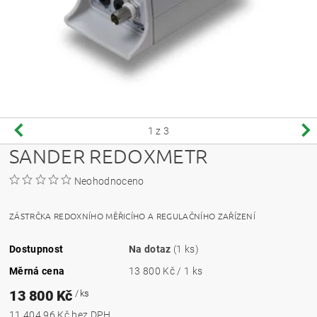
1
z 3
SANDER REDOXMETR
Neohodnoceno
ZÁSTRČKA REDOXNÍHO MĚŘICÍHO A REGULAČNÍHO ZAŘÍZENÍ
Dostupnost
Na dotaz
(1 ks)
Měrná cena
13 800 Kč / 1 ks
13 800 Kč
/ ks
11 404,96 Kč bez DPH