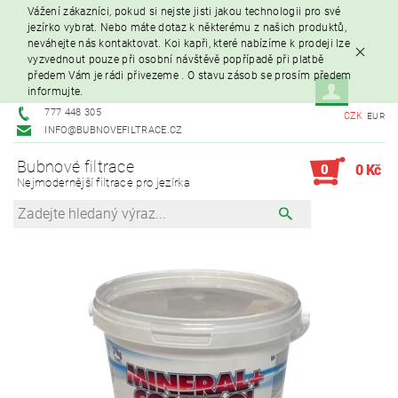
Vážení zákazníci, pokud si nejste jisti jakou technologii pro své
jezírko vybrat. Nebo máte dotaz k některému z našich produktů,
neváhejte nás kontaktovat. Koi kapři, které nabízíme k prodeji lze
vyzvednout pouze při osobní návštěvě popřípadě při platbě
předem Vám je rádi přivezeme . O stavu zásob se prosím předem
informujte.
777 448 305
CZK
EUR
INFO@BUBNOVEFILTRACE.CZ
Bubnové filtrace
0
0 Kč
Nejmodernější filtrace pro jezírka