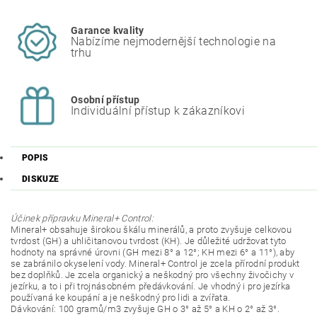
Garance kvality
Nabízíme nejmodernější technologie na
trhu
Osobní přístup
Individuální přístup k zákazníkovi
POPIS
DISKUZE
Účinek přípravku Mineral+ Control:
Mineral+ obsahuje širokou škálu minerálů, a proto zvyšuje celkovou
tvrdost (GH) a uhličitanovou tvrdost (KH). Je důležité udržovat tyto
hodnoty na správné úrovni (GH mezi 8° a 12°; KH mezi 6° a 11°), aby
se zabránilo okyselení vody. Mineral+ Control je zcela přírodní produkt
bez doplňků. Je zcela organický a neškodný pro všechny živočichy v
jezírku, a to i při trojnásobném předávkování. Je vhodný i pro jezírka
používaná ke koupání a je neškodný pro lidi a zvířata.
Dávkování: 100 gramů/m3 zvyšuje GH o 3° až 5° a KH o 2° až 3°.