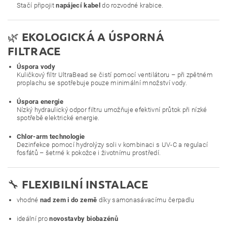
Stačí připojit
napájecí kabel
do rozvodné krabice.
🌿
EKOLOGICKÁ A ÚSPORNÁ
FILTRACE
Úspora vody
Kuličkový filtr UltraBead se čistí pomocí ventilátoru – při zpětném
proplachu se spotřebuje pouze minimální množství vody.
Úspora energie
Nízký hydraulický odpor filtru umožňuje efektivní průtok při nízké
spotřebě elektrické energie.
Chlor-arm technologie
Dezinfekce pomocí hydrolýzy soli v kombinaci s UV-C a regulací
fosfátů – šetrné k pokožce i životnímu prostředí.
🔧
FLEXIBILNÍ INSTALACE
vhodné
nad zem i do země
díky samonasávacímu čerpadlu
ideální pro
novostavby biobazénů