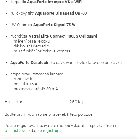
čerpadlo
AquaForte Inverpro VS s WiFi
kuličkový filtr
AquaForte UltraBead UB-60
UV-C lampa
AquaForte Signal 75 W
hydrolýza
Astral Elite Connect 100LS Cellguard
– měření pH a redoxu
– dávkovací čerpadlo
– multifunkční průtoková komora
AquaForte Dosatech
pro dávkování bezfosfátového přípravku
propojovací rozvodná krabice
– 6 zásuvek
– pojistka 16 A
– proudový chránič 30 mA
Hmotnost
250 kg
Buďte první, kdo napíše příspěvek k této položce.
Pouze registrovaní uživatelé mohou vkládat příspěvky. Prosím
přihlaste se
nebo se
registrujte
.