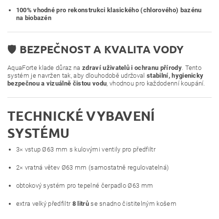
100% vhodné pro rekonstrukci klasického (chlorového) bazénu
na biobazén
🛡️
BEZPEČNOST A KVALITA VODY
AquaForte klade důraz na
zdraví uživatelů i ochranu přírody
. Tento
systém je navržen tak, aby dlouhodobě udržoval
stabilní, hygienicky
bezpečnou a vizuálně čistou vodu
, vhodnou pro každodenní koupání.
TECHNICKÉ VYBAVENÍ
SYSTÉMU
3× vstup Ø63 mm s kulovými ventily pro předfiltr
2× vratná větev Ø63 mm (samostatně regulovatelná)
obtokový systém pro tepelné čerpadlo Ø63 mm
extra velký předfiltr
8 litrů
se snadno čistitelným košem