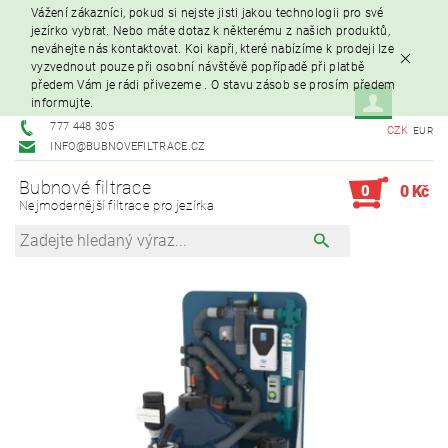
Vážení zákazníci, pokud si nejste jisti jakou technologii pro své
jezírko vybrat. Nebo máte dotaz k některému z našich produktů,
neváhejte nás kontaktovat. Koi kapři, které nabízíme k prodeji lze
vyzvednout pouze při osobní návštěvě popřípadě při platbě
předem Vám je rádi přivezeme . O stavu zásob se prosím předem
informujte.
777 448 305
CZK
EUR
INFO@BUBNOVEFILTRACE.CZ
Bubnové filtrace
0
0 Kč
Nejmodernější filtrace pro jezírka