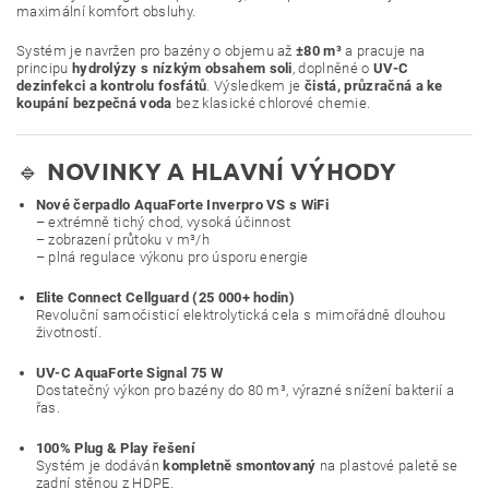
maximální komfort obsluhy.
Systém je navržen pro bazény o objemu až
±80 m³
a pracuje na
principu
hydrolýzy s nízkým obsahem soli
, doplněné o
UV-C
dezinfekci a kontrolu fosfátů
. Výsledkem je
čistá, průzračná a ke
koupání bezpečná voda
bez klasické chlorové chemie.
🔹
NOVINKY A HLAVNÍ VÝHODY
Nové čerpadlo AquaForte Inverpro VS s WiFi
– extrémně tichý chod, vysoká účinnost
– zobrazení průtoku v m³/h
– plná regulace výkonu pro úsporu energie
Elite Connect Cellguard (25 000+ hodin)
Revoluční samočisticí elektrolytická cela s mimořádně dlouhou
životností.
UV-C AquaForte Signal 75 W
Dostatečný výkon pro bazény do 80 m³, výrazné snížení bakterií a
řas.
100% Plug & Play řešení
Systém je dodáván
kompletně smontovaný
na plastové paletě se
zadní stěnou z HDPE.