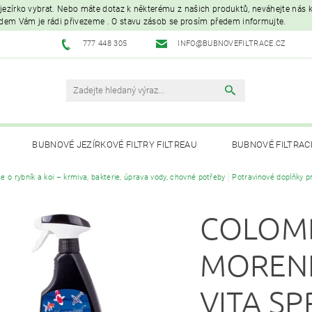
é jezírko vybrat. Nebo máte dotaz k některému z našich produktů, neváhejte nás ko
edem Vám je rádi přivezeme . O stavu zásob se prosím předem informujte.
777 448 305
INFO@BUBNOVEFILTRACE.CZ
BUBNOVÉ JEZÍRKOVÉ FILTRY FILTREAU
BUBNOVÉ FILTRAC
e o rybník a koi – krmiva, bakterie, úprava vody, chovné potřeby
Potravinové doplňky pr
UVC LAMPY A OZONIZÁTORY
JEZÍRKOVÁ ČERPADLA A VYS
COLOM
PÉČE O RYBNÍK A KOI – KRMIVA, BAKTERIE, ÚPRAVA VODY, CHOVNÉ POTŘ
MOREN
VITA SP