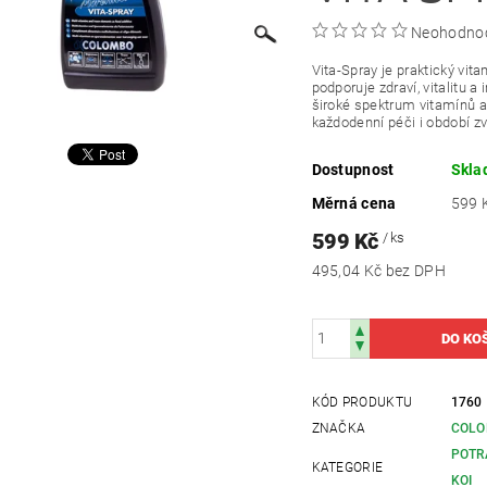
Neohodno
Vita-Spray je praktický vit
podporuje zdraví, vitalitu a
široké spektrum vitamínů a
každodenní péči i období z
Dostupnost
Skl
Měrná cena
599 K
599 Kč
/ ks
495,04 Kč bez DPH
KÓD PRODUKTU
1760
ZNAČKA
COL
POTR
KATEGORIE
KOI