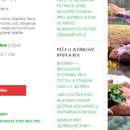
FILTRACE DNES
ceno
NEJLEPŠÍ VOLBOU
PRO JEZÍRKO (A KDE
aminový doplněk, který
SE KRITICI
 imunitu ryb. Obsahuje
BUBNOVÝCH FILTRŮ
 stopových prvků pro
výšené zátěže.
ZÁSADNĚ MÝLÍ)
adem
(10 ks)
PÉČE O JEZÍRKOVÉ
č / 1 ks
RYBY A KOI
BAOBIO+ –
BIOLOGICKÁ
PODPORA PRO
ČISTOU A STABILNÍ
VODU V JEZÍRKU
JARO ZAČÍNÁ POD
HLADINOU NOVÁ
SEZÓNA KOI KAPRŮ U
KOIFARMA KOISTAHL
OMBO
KRMIVO PRO
AVINOVÉ DOPLŇKY PRO
JEZÍRKOVÉ RYBY –