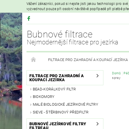
Vážení zákazníci, pokud si nejste jisti jakou technologii pro sv
vyzvednout pouze při osobní návštěvě popřípadě při platbě př
Bubnové filtrace
Nejmodernější filtrace pro jezírka
FILTRACE PRO ZAHRADNÍ A KOUPACÍ JEZÍRKA
Domů
Péč
HYDROIZOLAČNÍ FÓLIE
FILTRAČNÍ MATERIÁL
FILTRACE PRO ZAHRADNÍ A
spray
KOUPACÍ JEZÍRKA
BEAD-KORÁLKOVÝ FILTR
VZDUCHOVÁ ČERPADLA A PROVZDUŠŇOVÁNÍ
BIOKOMORY
MALÉ BIOLOGICKÉ JEZÍRKOVÉ FILTRY
PRODEJ KOI KAPRŮ
MOJE OBJEDNÁVKA
SIEVE - ŠTĚRBINOVÝ PŘEDFILTR
BUBNOVÉ JEZÍRKOVÉ FILTRY
FILTREAU