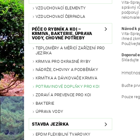
Vita-Spray
správný r
VZDUCHOVACÍ ELEMENTY
podporují 
VZDUCHOVACÍ ČERPADLA
rekonvale
Návod k p
PÉČE O RYBNÍK A KOI –
KRMIVA, BAKTERIE, ÚPRAVA
Vita-Spra
VODY, CHOVNÉ POTŘEBY
ihned zkr
Používejt
TEPLOMĚRY A MĚŘICÍ ZAŘÍZENÍ PRO
JEZÍRKA
Doporuče
Skladujte
KRMIVA PRO OKRASNÉ RYBY
NÁDRŽE, CHOVNY A PODBĚRÁKY
Hmotnos
KRMÍTKA A DÁVKOVAČE KRMIVA
Buďte prvn
POTRAVINOVÉ DOPLŇKY PRO KOI
ZDRAVÍ A PREVENCE PRO KOI
Pouze reg
BAKTERIE
ÚPRAVA VODY
STAVBA JEZÍRKA
EPDM FLEXIBILNÍ TVAROVKY