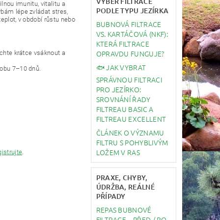
VÝBĚR FILTRACE
lnou imunitu, vitalitu a
PODLE TYPU JEZÍRKA
bám lépe zvládat stres,
teplot, v období růstu nebo
BUBNOVÁ FILTRACE
VS. KARTÁČOVÁ (NKF):
KTERÁ FILTRACE
OPRAVDU FUNGUJE?
echte krátce vsáknout a
🐟 JAK VYBRAT
dobu 7–10 dnů.
SPRÁVNOU FILTRACI
PRO JEZÍRKO:
SROVNÁNÍ ŘADY
FILTREAU BASIC A
FILTREAU EXCELLENT
ČLÁNEK O VÝZNAMU
FILTRU S POHYBLIVÝM
LOŽEM V RAS
gistrujte
.
PRAXE, CHYBY,
ÚDRŽBA, REÁLNÉ
PŘÍPADY
REPAS BUBNOVÉ
FILTRACE – PŘED / PO