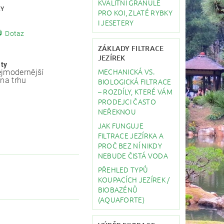
KVALITNÍ GRANULE
KY
PRO KOI, ZLATÉ RYBKY
I JESETERY
Dotaz
ZÁKLADY FILTRACE
JEZÍREK
ity
MECHANICKÁ VS.
jmodernější
 na trhu
BIOLOGICKÁ FILTRACE
– ROZDÍLY, KTERÉ VÁM
PRODEJCI ČASTO
NEŘEKNOU
JAK FUNGUJE
FILTRACE JEZÍRKA A
PROČ BEZ NÍ NIKDY
NEBUDE ČISTÁ VODA
PŘEHLED TYPŮ
KOUPACÍCH JEZÍREK /
BIOBAZÉNŮ
(AQUAFORTE)