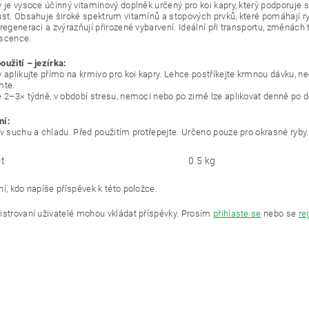
 je vysoce účinný vitaminový doplněk určený pro koi kapry, který podporuje si
ůst. Obsahuje široké spektrum vitamínů a stopových prvků, které pomáhají ry
regeneraci a zvýrazňují přirozené vybarvení. Ideální při transportu, změnách 
scence.
oužití – jezírka:
y aplikujte přímo na krmivo pro koi kapry. Lehce postříkejte krmnou dávku, n
mte.
e 2–3× týdně, v období stresu, nemoci nebo po zimě lze aplikovat denně po 
ní:
 v suchu a chladu. Před použitím protřepejte. Určeno pouze pro okrasné ryby.
t
0.5 kg
í, kdo napíše příspěvek k této položce.
istrovaní uživatelé mohou vkládat příspěvky. Prosím
přihlaste se
nebo se
re