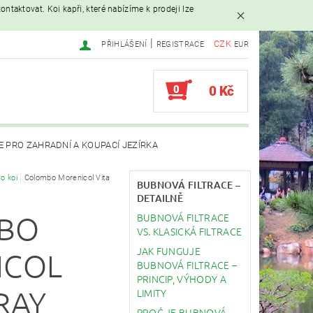
ntaktovat. Koi kapři, které nabízíme k prodeji lze
|
CZK
PŘIHLÁŠENÍ
REGISTRACE
EUR
0
0 Kč
E PRO ZAHRADNÍ A KOUPACÍ JEZÍRKA
o koi
Colombo Morenicol Vita
AVAČE
BUBNOVÁ FILTRACE –
DETAILNĚ
BUBNOVÁ FILTRACE
BO
EBY
STAVBA JEZÍRKA
VS. KLASICKÁ FILTRACE
JAK FUNGUJE
ICOL
BUBNOVÁ FILTRACE –
PRINCIP, VÝHODY A
RAY
LIMITY
PROČ JE BUBNOVÁ