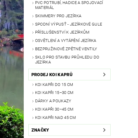
PVC POTRUBÍ, HADICE A SPOJOVACÍ
MATERIÁL
SKIMMERY PRO JEZÍRKA
SPODNÍ VÝPUSŤ - JEZÍRKOVÉ GULE
PŘÍSLUŠENSTVÍ K JEZÍRKŮM
OSVĚTLENÍ A VYTÁPĚNÍ JEZÍRKA
BEZPRUŽINOVÉ ZPĚTNÉ VENTILY
SKLO PRO STAVBU PRŮHLEDU DO
JEZÍRKA
PRODEJ KOI KAPRŮ
KOI KAPŘI DO 15 CM
KOI KAPŘI 15–30 CM
DÁRKY A POUKAZY
KOI KAPŘI 30–45 CM
KOI KAPŘI NAD 45 CM
ZNAČKY