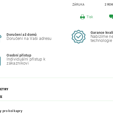
ZÁRUKA
2 RO
Tisk
Garance kval
Doručení až domů
Nabízíme ne
Doručení na Vaši adresu
technologie
Osobní přístup
Individuální přístup k
zákazníkovi
ETRY
ZE
y pro koi kapry