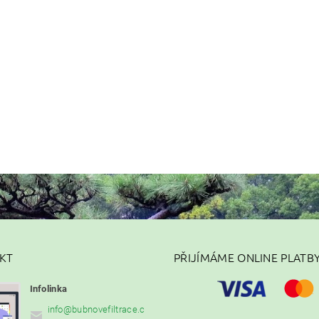
KT
PŘIJÍMÁME ONLINE PLATB
Infolinka
info
@
bubnovefiltrace.c