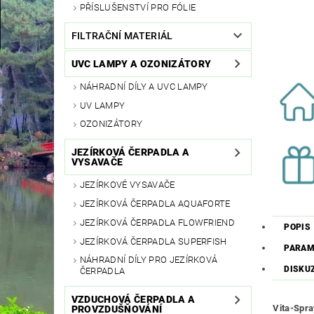
PŘÍSLUŠENSTVÍ PRO FÓLIE
FILTRAČNÍ MATERIÁL
UVC LAMPY A OZONIZÁTORY
NÁHRADNÍ DÍLY A UVC LAMPY
UV LAMPY
OZONIZÁTORY
JEZÍRKOVÁ ČERPADLA A
VYSAVAČE
JEZÍRKOVÉ VYSAVAČE
JEZÍRKOVÁ ČERPADLA AQUAFORTE
JEZÍRKOVÁ ČERPADLA FLOWFRIEND
POPIS
JEZÍRKOVÁ ČERPADLA SUPERFISH
PARAM
NÁHRADNÍ DÍLY PRO JEZÍRKOVÁ
DISKU
ČERPADLA
VZDUCHOVÁ ČERPADLA A
Vita-Spra
PROVZDUŠŇOVÁNÍ