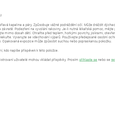
í!
řlavá kapalina a páry.
Způsobuje vážné podráždění očí.
Může dráždit dýchac
a závratě.
Podezření na vyvolání rakoviny.
Je-li nutná lékařská pomoc, mějte 
te mimo dosah dětí.
Chraňte před teplem, horkými povrchy, jiskrami, otevř
Nekuřte.
Vyvarujte se vdechování výparů.
Používejte předepsané osobní och
y.
Opakovaná expozice může způsobit suchou nebo popraskanou pokožku.
í, kdo napíše příspěvek k této položce.
istrovaní uživatelé mohou vkládat příspěvky. Prosím
přihlaste se
nebo se
re