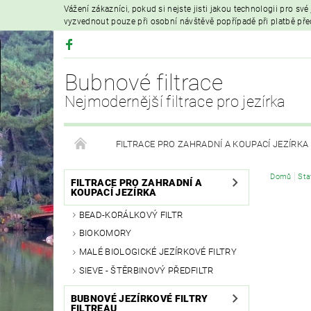
Vážení zákazníci, pokud si nejste jisti jakou technologii pro sv
vyzvednout pouze při osobní návštěvě popřípadě při platbě př
Bubnové filtrace
Nejmodernější filtrace pro jezírka
FILTRACE PRO ZAHRADNÍ A KOUPACÍ JEZÍRKA
Domů
Sta
HYDROIZOLAČNÍ FÓLIE
FILTRAČNÍ MATERIÁL
FILTRACE PRO ZAHRADNÍ A
KOUPACÍ JEZÍRKA
BEAD-KORÁLKOVÝ FILTR
VZDUCHOVÁ ČERPADLA A PROVZDUŠŇOVÁNÍ
BIOKOMORY
MALÉ BIOLOGICKÉ JEZÍRKOVÉ FILTRY
PRODEJ KOI KAPRŮ
MOJE OBJEDNÁVKA
SIEVE - ŠTĚRBINOVÝ PŘEDFILTR
BUBNOVÉ JEZÍRKOVÉ FILTRY
FILTREAU