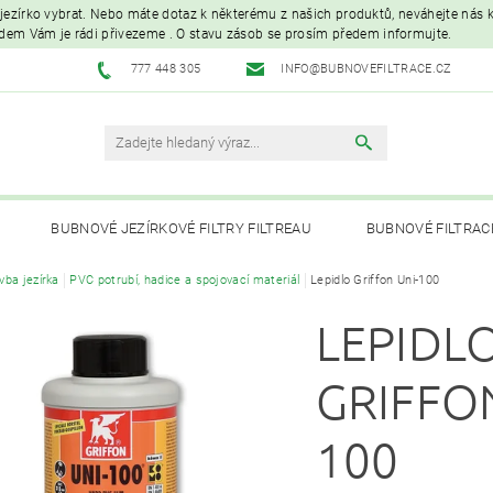
é jezírko vybrat. Nebo máte dotaz k některému z našich produktů, neváhejte nás ko
edem Vám je rádi přivezeme . O stavu zásob se prosím předem informujte.
777 448 305
INFO@BUBNOVEFILTRACE.CZ
BUBNOVÉ JEZÍRKOVÉ FILTRY FILTREAU
BUBNOVÉ FILTRAC
vba jezírka
PVC potrubí, hadice a spojovací materiál
Lepidlo Griffon Uni-100
UVC LAMPY A OZONIZÁTORY
JEZÍRKOVÁ ČERPADLA A VYS
LEPIDL
PÉČE O RYBNÍK A KOI – KRMIVA, BAKTERIE, ÚPRAVA VODY, CHOVNÉ POTŘ
GRIFFON
100