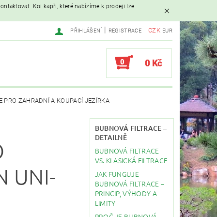
ntaktovat. Koi kapři, které nabízíme k prodeji lze
|
CZK
PŘIHLÁŠENÍ
REGISTRACE
EUR
0
0 Kč
E PRO ZAHRADNÍ A KOUPACÍ JEZÍRKA
AVAČE
BUBNOVÁ FILTRACE –
DETAILNĚ
O
BUBNOVÁ FILTRACE
EBY
STAVBA JEZÍRKA
VS. KLASICKÁ FILTRACE
 UNI-
JAK FUNGUJE
BUBNOVÁ FILTRACE –
PRINCIP, VÝHODY A
LIMITY
PROČ JE BUBNOVÁ