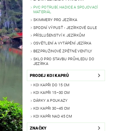
PVC POTRUBÍ, HADICE A SPOJOVACÍ
MATERIÁL
SKIMMERY PRO JEZÍRKA
SPODNÍ VÝPUSŤ - JEZÍRKOVÉ GULE
PŘÍSLUŠENSTVÍ K JEZÍRKŮM
OSVĚTLENÍ A VYTÁPĚNÍ JEZÍRKA
BEZPRUŽINOVÉ ZPĚTNÉ VENTILY
SKLO PRO STAVBU PRŮHLEDU DO
JEZÍRKA
PRODEJ KOI KAPRŮ
KOI KAPŘI DO 15 CM
KOI KAPŘI 15–30 CM
DÁRKY A POUKAZY
KOI KAPŘI 30–45 CM
KOI KAPŘI NAD 45 CM
ZNAČKY