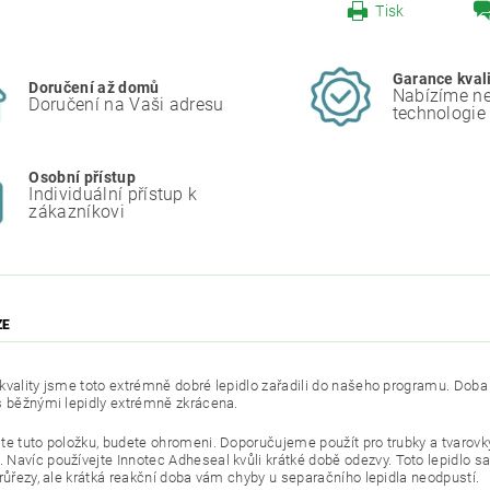
Tisk
Garance kval
Doručení až domů
Nabízíme ne
Doručení na Vaši adresu
technologie
Osobní přístup
Individuální přístup k
zákazníkovi
ZE
kvality jsme toto extrémně dobré lepidlo zařadili do našeho programu.
Doba 
s běžnými lepidly extrémně zkrácena.
te tuto položku, budete ohromeni.
Doporučujeme použít pro trubky a tvarovk
.
Navíc používejte Innotec Adheseal kvůli krátké době odezvy.
Toto lepidlo 
průřezy, ale krátká reakční doba vám chyby u separačního lepidla neodpustí.