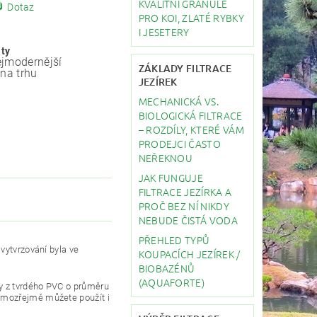
KVALITNÍ GRANULE
Dotaz
PRO KOI, ZLATÉ RYBKY
I JESETERY
ity
jmodernější
ZÁKLADY FILTRACE
 na trhu
JEZÍREK
MECHANICKÁ VS.
BIOLOGICKÁ FILTRACE
– ROZDÍLY, KTERÉ VÁM
PRODEJCI ČASTO
NEŘEKNOU
JAK FUNGUJE
FILTRACE JEZÍRKA A
PROČ BEZ NÍ NIKDY
NEBUDE ČISTÁ VODA
PŘEHLED TYPŮ
vytvrzování byla ve
KOUPACÍCH JEZÍREK /
BIOBAZÉNŮ
(AQUAFORTE)
y z tvrdého PVC o průměru
samozřejmě můžete použít i