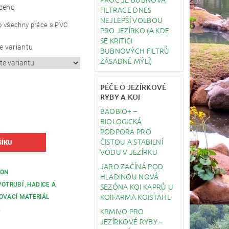
ceno
FILTRACE DNES
NEJLEPŠÍ VOLBOU
pro všechny práce s PVC
PRO JEZÍRKO (A KDE
SE KRITICI
e variantu
BUBNOVÝCH FILTRŮ
ZÁSADNĚ MÝLÍ)
PÉČE O JEZÍRKOVÉ
RYBY A KOI
BAOBIO+ –
BIOLOGICKÁ
PODPORA PRO
ČISTOU A STABILNÍ
VODU V JEZÍRKU
JARO ZAČÍNÁ POD
FON
HLADINOU NOVÁ
POTRUBÍ ,HADICE A
SEZÓNA KOI KAPRŮ U
KOIFARMA KOISTAHL
OVACÍ MATERIÁL
K
KRMIVO PRO
JEZÍRKOVÉ RYBY –