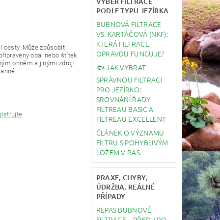
VÝBĚR FILTRACE
PODLE TYPU JEZÍRKA
BUBNOVÁ FILTRACE
VS. KARTÁČOVÁ (NKF):
KTERÁ FILTRACE
í cesty.
Může způsobit
OPRAVDU FUNGUJE?
připravený obal nebo štítek
eným ohněm a jinými zdroji
🐟 JAK VYBRAT
ranné
SPRÁVNOU FILTRACI
PRO JEZÍRKO:
SROVNÁNÍ ŘADY
FILTREAU BASIC A
gistrujte
.
FILTREAU EXCELLENT
ČLÁNEK O VÝZNAMU
FILTRU S POHYBLIVÝM
LOŽEM V RAS
PRAXE, CHYBY,
ÚDRŽBA, REÁLNÉ
PŘÍPADY
REPAS BUBNOVÉ
FILTRACE – PŘED / PO