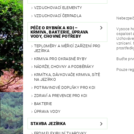
VZDUCHOVACÍ ELEMENTY
VZDUCHOVACÍ ČERPADLA
Nebezpeč
PÉČE O RYBNÍK A KOI –
Vysoce ho
KRMIVA, BAKTERIE, ÚPRAVA
ospalost 
VODY, CHOVNÉ POTŘEBY
Uchovávej
vznícení.
TEPLOMĚRY A MĚŘICÍ ZAŘÍZENÍ PRO
prostředk
JEZÍRKA
Buďte prvn
KRMIVA PRO OKRASNÉ RYBY
NÁDRŽE, CHOVNY A PODBĚRÁKY
Pouze reg
KRMÍTKA, DÁVKOVAČE KRMIVA, SÍTĚ
NA JEZÍRKO
POTRAVINOVÉ DOPLŇKY PRO KOI
ZDRAVÍ A PREVENCE PRO KOI
BAKTERIE
ÚPRAVA VODY
STAVBA JEZÍRKA
EPDM FLEXIBILNÍ TVAROVKY