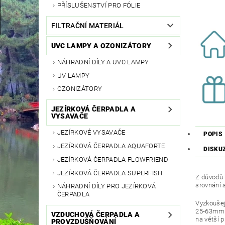
PŘÍSLUŠENSTVÍ PRO FÓLIE
FILTRAČNÍ MATERIÁL
UVC LAMPY A OZONIZÁTORY
NÁHRADNÍ DÍLY A UVC LAMPY
UV LAMPY
OZONIZÁTORY
JEZÍRKOVÁ ČERPADLA A
VYSAVAČE
JEZÍRKOVÉ VYSAVAČE
POPIS
JEZÍRKOVÁ ČERPADLA AQUAFORTE
DISKU
JEZÍRKOVÁ ČERPADLA FLOWFRIEND
JEZÍRKOVÁ ČERPADLA SUPERFISH
Z důvodů 
srovnání 
NÁHRADNÍ DÍLY PRO JEZÍRKOVÁ
ČERPADLA
Vyzkoušej
25-63mm
VZDUCHOVÁ ČERPADLA A
na větší 
PROVZDUŠŇOVÁNÍ