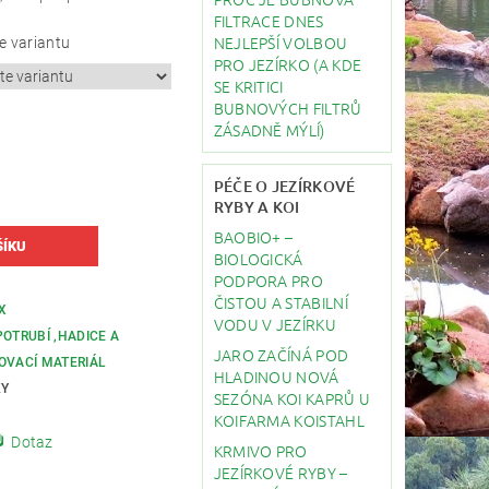
FILTRACE DNES
NEJLEPŠÍ VOLBOU
e variantu
PRO JEZÍRKO (A KDE
SE KRITICI
BUBNOVÝCH FILTRŮ
ZÁSADNĚ MÝLÍ)
PÉČE O JEZÍRKOVÉ
RYBY A KOI
BAOBIO+ –
BIOLOGICKÁ
PODPORA PRO
ČISTOU A STABILNÍ
X
VODU V JEZÍRKU
POTRUBÍ ,HADICE A
JARO ZAČÍNÁ POD
OVACÍ MATERIÁL
HLADINOU NOVÁ
KY
SEZÓNA KOI KAPRŮ U
KOIFARMA KOISTAHL
Dotaz
KRMIVO PRO
JEZÍRKOVÉ RYBY –