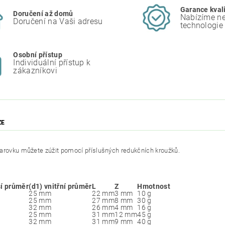
Garance kval
Doručení až domů
Nabízíme ne
Doručení na Vaši adresu
technologie
Osobní přístup
Individuální přístup k
zákazníkovi
ZE
arovku můžete zúžit pomocí příslušných redukčních kroužků.
ší průměr
(d1) vnitřní průměr
L
Z
Hmotnost
25 mm
22 mm
3 mm
10 g
25 mm
27 mm
8 mm
30 g
32 mm
26 mm
4 mm
16 g
25 mm
31 mm
12 mm
45 g
32 mm
31 mm
9 mm
40 g