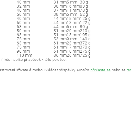
40 mm
31 mm
5 mm
30 g
32 mm
38 mm
16 mm
83 g
40 mm
37 mm
11 mm
78 g
50 mm
38 mm
6 mm
62 g
40 mm
44 mm
18 mm
125 g
50 mm
44 mm
13 mm
122 g
63 mm
44 mm
6 mm
80 g
50 mm
51 mm
20 mm
210 g
63 mm
51 mm
13 mm
195 g
75 mm
53 mm
9 mm
140 g
63 mm
61 mm
23 mm
372 g
75 mm
61 mm
17 mm
370 g
90 mm
61 mm
10 mm
275 g
110 mm
86 mm
26 mm
725 g
í, kdo napíše příspěvek k této položce.
istrovaní uživatelé mohou vkládat příspěvky. Prosím
přihlaste se
nebo se
re