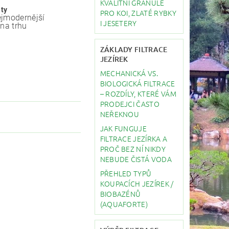
KVALITNÍ GRANULE
ity
PRO KOI, ZLATÉ RYBKY
jmodernější
I JESETERY
 na trhu
ZÁKLADY FILTRACE
JEZÍREK
MECHANICKÁ VS.
BIOLOGICKÁ FILTRACE
– ROZDÍLY, KTERÉ VÁM
PRODEJCI ČASTO
NEŘEKNOU
JAK FUNGUJE
FILTRACE JEZÍRKA A
PROČ BEZ NÍ NIKDY
NEBUDE ČISTÁ VODA
PŘEHLED TYPŮ
KOUPACÍCH JEZÍREK /
BIOBAZÉNŮ
(AQUAFORTE)