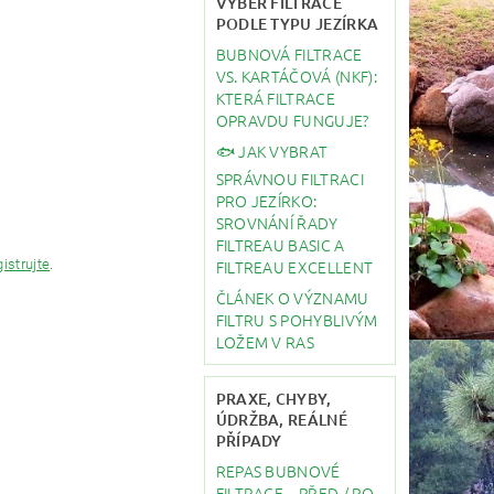
VÝBĚR FILTRACE
PODLE TYPU JEZÍRKA
BUBNOVÁ FILTRACE
VS. KARTÁČOVÁ (NKF):
KTERÁ FILTRACE
OPRAVDU FUNGUJE?
🐟 JAK VYBRAT
SPRÁVNOU FILTRACI
PRO JEZÍRKO:
SROVNÁNÍ ŘADY
FILTREAU BASIC A
FILTREAU EXCELLENT
gistrujte
.
ČLÁNEK O VÝZNAMU
FILTRU S POHYBLIVÝM
LOŽEM V RAS
PRAXE, CHYBY,
ÚDRŽBA, REÁLNÉ
PŘÍPADY
REPAS BUBNOVÉ
FILTRACE – PŘED / PO