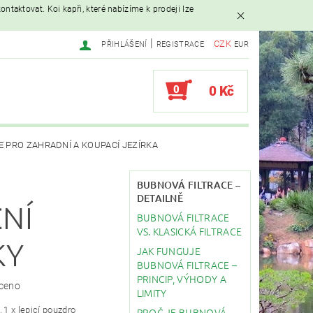
ntaktovat. Koi kapři, které nabízíme k prodeji lze
|
CZK
PŘIHLÁŠENÍ
REGISTRACE
EUR
0
0 Kč
E PRO ZAHRADNÍ A KOUPACÍ JEZÍRKA
AVAČE
BUBNOVÁ FILTRACE –
DETAILNĚ
NÍ
BUBNOVÁ FILTRACE
EBY
STAVBA JEZÍRKA
VS. KLASICKÁ FILTRACE
KY
JAK FUNGUJE
BUBNOVÁ FILTRACE –
PRINCIP, VÝHODY A
ceno
LIMITY
, 1 x lepicí pouzdro
PROČ JE BUBNOVÁ