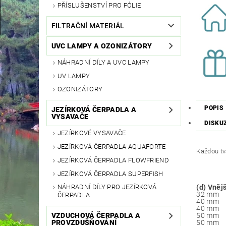
PŘÍSLUŠENSTVÍ PRO FÓLIE
FILTRAČNÍ MATERIÁL
UVC LAMPY A OZONIZÁTORY
NÁHRADNÍ DÍLY A UVC LAMPY
UV LAMPY
OZONIZÁTORY
POPIS
JEZÍRKOVÁ ČERPADLA A
VYSAVAČE
DISKU
JEZÍRKOVÉ VYSAVAČE
JEZÍRKOVÁ ČERPADLA AQUAFORTE
Každou tv
JEZÍRKOVÁ ČERPADLA FLOWFRIEND
JEZÍRKOVÁ ČERPADLA SUPERFISH
(d) Vněj
NÁHRADNÍ DÍLY PRO JEZÍRKOVÁ
32 mm
ČERPADLA
40 mm
40 mm
50 mm
VZDUCHOVÁ ČERPADLA A
50 mm
PROVZDUŠŇOVÁNÍ