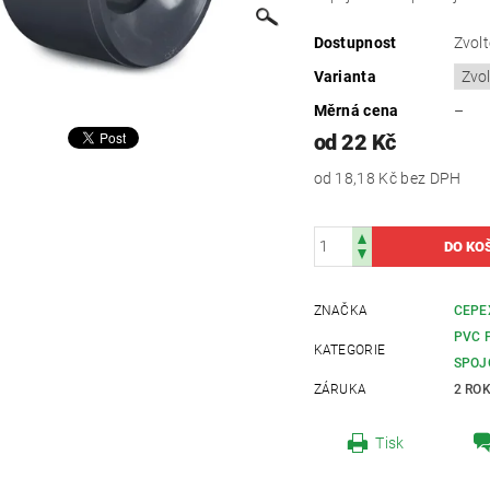
Dostupnost
Zvolt
Varianta
Měrná cena
–
od 22 Kč
od 18,18 Kč
bez DPH
ZNAČKA
CEPE
PVC 
KATEGORIE
SPOJ
ZÁRUKA
2 RO
Tisk