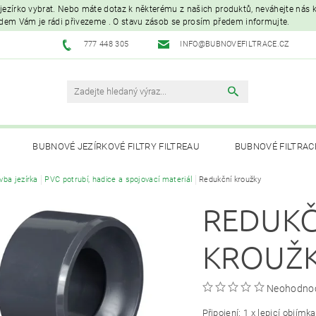
é jezírko vybrat. Nebo máte dotaz k některému z našich produktů, neváhejte nás ko
edem Vám je rádi přivezeme . O stavu zásob se prosím předem informujte.
777 448 305
INFO@BUBNOVEFILTRACE.CZ
BUBNOVÉ JEZÍRKOVÉ FILTRY FILTREAU
BUBNOVÉ FILTRAC
vba jezírka
PVC potrubí, hadice a spojovací materiál
Redukční kroužky
UVC LAMPY A OZONIZÁTORY
JEZÍRKOVÁ ČERPADLA A VYS
REDUKČ
PÉČE O RYBNÍK A KOI – KRMIVA, BAKTERIE, ÚPRAVA VODY, CHOVNÉ POTŘ
KROUŽ
Neohodno
Připojení: 1 x lepicí objímka