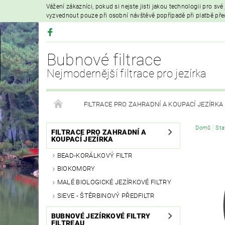
Vážení zákazníci, pokud si nejste jisti jakou technologii pro sv
vyzvednout pouze při osobní návštěvě popřípadě při platbě př
Bubnové filtrace
Nejmodernější filtrace pro jezírka
FILTRACE PRO ZAHRADNÍ A KOUPACÍ JEZÍRKA
Domů
Sta
HYDROIZOLAČNÍ FÓLIE
FILTRAČNÍ MATERIÁL
FILTRACE PRO ZAHRADNÍ A
KOUPACÍ JEZÍRKA
BEAD-KORÁLKOVÝ FILTR
VZDUCHOVÁ ČERPADLA A PROVZDUŠŇOVÁNÍ
BIOKOMORY
MALÉ BIOLOGICKÉ JEZÍRKOVÉ FILTRY
PRODEJ KOI KAPRŮ
MOJE OBJEDNÁVKA
SIEVE - ŠTĚRBINOVÝ PŘEDFILTR
BUBNOVÉ JEZÍRKOVÉ FILTRY
FILTREAU