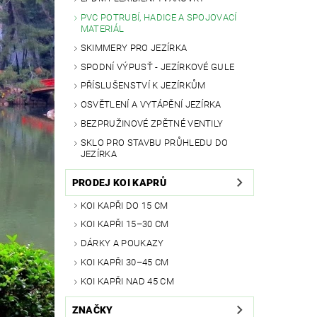
PVC POTRUBÍ, HADICE A SPOJOVACÍ
MATERIÁL
SKIMMERY PRO JEZÍRKA
SPODNÍ VÝPUSŤ - JEZÍRKOVÉ GULE
PŘÍSLUŠENSTVÍ K JEZÍRKŮM
OSVĚTLENÍ A VYTÁPĚNÍ JEZÍRKA
BEZPRUŽINOVÉ ZPĚTNÉ VENTILY
SKLO PRO STAVBU PRŮHLEDU DO
JEZÍRKA
PRODEJ KOI KAPRŮ
KOI KAPŘI DO 15 CM
KOI KAPŘI 15–30 CM
DÁRKY A POUKAZY
KOI KAPŘI 30–45 CM
KOI KAPŘI NAD 45 CM
ZNAČKY