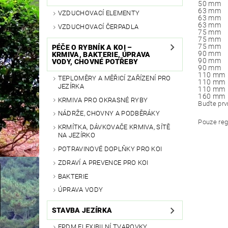
50 mm
63 mm
VZDUCHOVACÍ ELEMENTY
63 mm
63 mm
VZDUCHOVACÍ ČERPADLA
75 mm
75 mm
75 mm
PÉČE O RYBNÍK A KOI –
90 mm
KRMIVA, BAKTERIE, ÚPRAVA
90 mm
VODY, CHOVNÉ POTŘEBY
90 mm
110 mm
TEPLOMĚRY A MĚŘICÍ ZAŘÍZENÍ PRO
110 mm
JEZÍRKA
110 mm
160 mm
KRMIVA PRO OKRASNÉ RYBY
Buďte prvn
NÁDRŽE, CHOVNY A PODBĚRÁKY
Pouze reg
KRMÍTKA, DÁVKOVAČE KRMIVA, SÍTĚ
NA JEZÍRKO
POTRAVINOVÉ DOPLŇKY PRO KOI
ZDRAVÍ A PREVENCE PRO KOI
BAKTERIE
ÚPRAVA VODY
STAVBA JEZÍRKA
EPDM FLEXIBILNÍ TVAROVKY