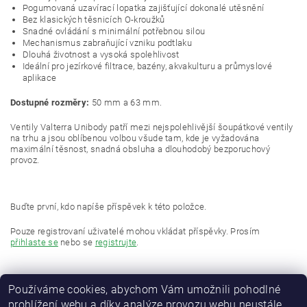
Pogumovaná uzavírací lopatka zajišťující dokonalé utěsnění
Bez klasických těsnicích O-kroužků
Snadné ovládání s minimální potřebnou silou
Mechanismus zabraňující vzniku podtlaku
Dlouhá životnost a vysoká spolehlivost
Ideální pro jezírkové filtrace, bazény, akvakulturu a průmyslové
aplikace
Dostupné rozměry:
50 mm a 63 mm.
Ventily Valterra Unibody patří mezi nejspolehlivější šoupátkové ventily
na trhu a jsou oblíbenou volbou všude tam, kde je vyžadována
maximální těsnost, snadná obsluha a dlouhodobý bezporuchový
provoz.
Buďte první, kdo napíše příspěvek k této položce.
Pouze registrovaní uživatelé mohou vkládat příspěvky. Prosím
přihlaste se
nebo se
registrujte
.
Používáme cookies, abychom Vám umožnili pohodlné
prohlížení webu a díky analýze provozu webu neustále