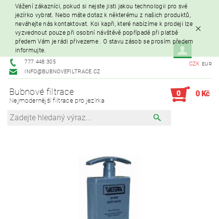
Vážení zákazníci, pokud si nejste jisti jakou technologii pro své
jezírko vybrat. Nebo máte dotaz k některému z našich produktů,
neváhejte nás kontaktovat. Koi kapři, které nabízíme k prodeji lze
vyzvednout pouze při osobní návštěvě popřípadě při platbě
předem Vám je rádi přivezeme . O stavu zásob se prosím předem
informujte.
777 448 305
CZK
EUR
INFO@BUBNOVEFILTRACE.CZ
Bubnové filtrace
0
0 Kč
Nejmodernější filtrace pro jezírka