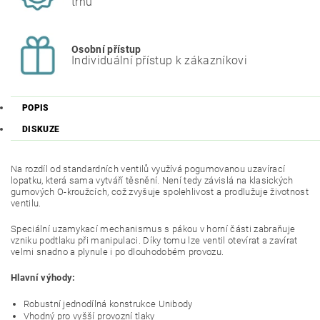
trhu
Osobní přístup
Individuální přístup k zákazníkovi
POPIS
DISKUZE
Na rozdíl od standardních ventilů využívá pogumovanou uzavírací
lopatku, která sama vytváří těsnění. Není tedy závislá na klasických
gumových O-kroužcích, což zvyšuje spolehlivost a prodlužuje životnost
ventilu.
Speciální uzamykací mechanismus s pákou v horní části zabraňuje
vzniku podtlaku při manipulaci. Díky tomu lze ventil otevírat a zavírat
velmi snadno a plynule i po dlouhodobém provozu.
Hlavní výhody:
Robustní jednodílná konstrukce Unibody
Vhodný pro vyšší provozní tlaky