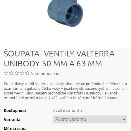
ŠOUPATA- VENTILY VALTERRA
UNIBODY 50 MM A 63 MM
Neohodnoceno
Šoupátkový ventil Valterra Unibody představuje profesionální řešení pro
uzavírání a regulaci průtoku vody v jezírkových, bazénových a filtračních
systémech. Díky unikátní jednodílné konstrukci (Unibody) je ventil
mimořádně pevný a odolný vůči vyšším tlakům než běžná šoupata.
Dostupnost
Zvolte variantu
Varianta
Měrná cena
–