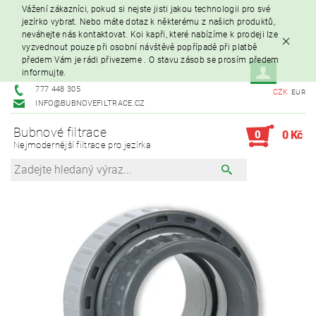
Vážení zákazníci, pokud si nejste jisti jakou technologii pro své
jezírko vybrat. Nebo máte dotaz k některému z našich produktů,
neváhejte nás kontaktovat. Koi kapři, které nabízíme k prodeji lze
vyzvednout pouze při osobní návštěvě popřípadě při platbě
předem Vám je rádi přivezeme . O stavu zásob se prosím předem
informujte.
777 448 305
CZK
EUR
INFO@BUBNOVEFILTRACE.CZ
Bubnové filtrace
0
0 Kč
Nejmodernější filtrace pro jezírka