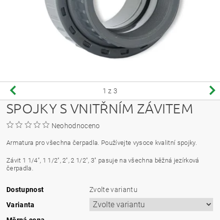
1
z 3
SPOJKY S VNITŘNÍM ZÁVITEM
Neohodnoceno
Armatura pro všechna čerpadla.
Používejte vysoce kvalitní spojky.
Závit 1 1/4", 1 1/2", 2", 2 1/2", 3" pasuje na všechna běžná jezírková
čerpadla.
Dostupnost
Zvolte variantu
Varianta
Měrná cena
–