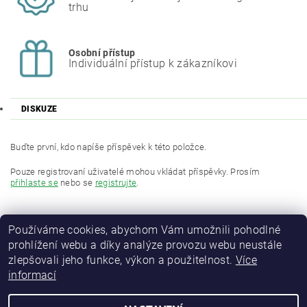
trhu
Osobní přístup
Individuální přístup k zákazníkovi
DISKUZE
Buďte první, kdo napíše příspěvek k této položce.
Pouze registrovaní uživatelé mohou vkládat příspěvky. Prosím
přihlaste se
nebo se
registrujte
.
Používáme cookies, abychom Vám umožnili pohodlné
prohlížení webu a díky analýze provozu webu neustále
zlepšovali jeho funkce, výkon a použitelnost.
Více
informací