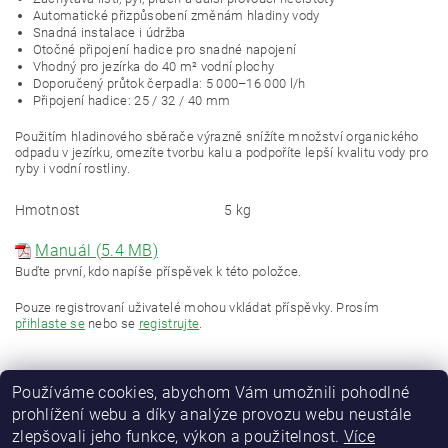
Automatické přizpůsobení změnám hladiny vody
Snadná instalace i údržba
Otočné připojení hadice pro snadné napojení
Vhodný pro jezírka do 40 m² vodní plochy
Doporučený průtok čerpadla: 5 000–16 000 l/h
Připojení hadice: 25 / 32 / 40 mm
Použitím hladinového sběrače výrazně snížíte množství organického
odpadu v jezírku, omezíte tvorbu kalu a podpoříte lepší kvalitu vody pro
ryby i vodní rostliny.
Hmotnost
5 kg
Manuál (5.4 MB)
Buďte první, kdo napíše příspěvek k této položce.
Pouze registrovaní uživatelé mohou vkládat příspěvky. Prosím
přihlaste se
nebo se
registrujte
.
Používáme cookies, abychom Vám umožnili pohodlné
prohlížení webu a díky analýze provozu webu neustále
zlepšovali jeho funkce, výkon a použitelnost.
Více