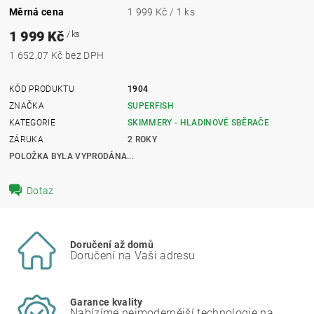
Měrná cena
1 999 Kč / 1 ks
1 999 Kč
/ ks
1 652,07 Kč bez DPH
KÓD PRODUKTU
1904
ZNAČKA
SUPERFISH
KATEGORIE
SKIMMERY - HLADINOVÉ SBĚRAČE
ZÁRUKA
2 ROKY
POLOŽKA BYLA VYPRODÁNA...
Dotaz
Doručení až domů
Doručení na Vaši adresu
Garance kvality
Nabízíme nejmodernější technologie na