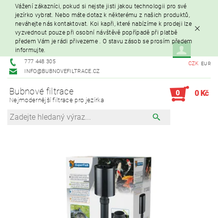
Vážení zákazníci, pokud si nejste jisti jakou technologii pro své
jezírko vybrat. Nebo máte dotaz k některému z našich produktů,
neváhejte nás kontaktovat. Koi kapři, které nabízíme k prodeji lze
vyzvednout pouze při osobní návštěvě popřípadě při platbě
předem Vám je rádi přivezeme . O stavu zásob se prosím předem
informujte.
777 448 305
CZK
EUR
INFO@BUBNOVEFILTRACE.CZ
Bubnové filtrace
0
0 Kč
Nejmodernější filtrace pro jezírka