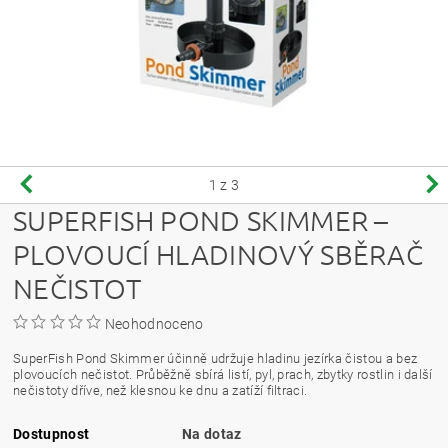
1
z 3
SUPERFISH POND SKIMMER –
PLOVOUCÍ HLADINOVÝ SBĚRAČ
NEČISTOT
Neohodnoceno
SuperFish Pond Skimmer účinně udržuje hladinu jezírka čistou a bez
plovoucích nečistot. Průběžně sbírá listí, pyl, prach, zbytky rostlin i další
nečistoty dříve, než klesnou ke dnu a zatíží filtraci.
Dostupnost
Na dotaz