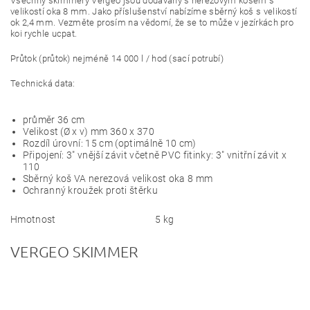
Všechny skimmery Vergeo jsou dodávány s nerezovým košem s
velikostí oka 8 mm.
Jako příslušenství nabízíme sběrný koš s velikostí
ok 2,4 mm.
Vezměte prosím na vědomí, že se to může v jezírkách pro
koi rychle ucpat.
Průtok (průtok) nejméně 14 000 l / hod (sací potrubí)
Technická data:
průměr 36 cm
Velikost (Ø x v) mm 360 x 370
Rozdíl úrovní: 15 cm (optimálně 10 cm)
Připojení: 3" vnější závit včetně PVC fitinky: 3" vnitřní závit x
110
Sběrný koš VA nerezová velikost oka 8 mm
Ochranný kroužek proti štěrku
Hmotnost
5 kg
VERGEO SKIMMER