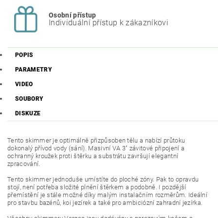
Osobní přístup
Individuální přístup k zákazníkovi
POPIS
PARAMETRY
VIDEO
SOUBORY
DISKUZE
Tento skimmer je optimálně přizpůsoben tělu a nabízí průtoku
dokonalý přívod vody (sání).
Masivní VA 3" závitové připojení a
ochranný kroužek proti štěrku a substrátu završují elegantní
zpracování.
Tento skimmer jednoduše umístíte do ploché zóny.
Pak to opravdu
stojí, není potřeba složité plnění štěrkem a podobně.
I pozdější
přemístění je stále možné díky malým instalačním rozměrům.
Ideální
pro stavbu bazénů, koi jezírek a také pro ambiciózní zahradní jezírka.