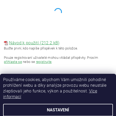
Návod k použití (212.2 kB)
Buďte první, kdo napíše příspěvek k této položce.
Pouze registrovaní uživatelé mohou vkládat příspěvky. Prosím
přihlaste se
nebo se
registrujte
.
Používáme cookies, abychom Vám umožnili pohodlné
prohlížení webu a díky analýze provozu webu neustále
zlepšovali jeho funkce, výkon a použitelnost.
Více
informací
NASTAVENÍ