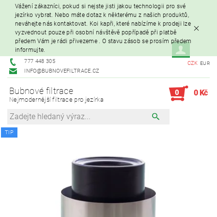
Vážení zákazníci, pokud si nejste jisti jakou technologii pro své
jezírko vybrat. Nebo máte dotaz k některému z našich produktů,
neváhejte nás kontaktovat. Koi kapři, které nabízíme k prodeji lze
vyzvednout pouze při osobní návštěvě popřípadě při platbě
předem Vám je rádi přivezeme . O stavu zásob se prosím předem
informujte.
777 448 305
CZK
EUR
INFO@BUBNOVEFILTRACE.CZ
Bubnové filtrace
0
0 Kč
Nejmodernější filtrace pro jezírka
TIP