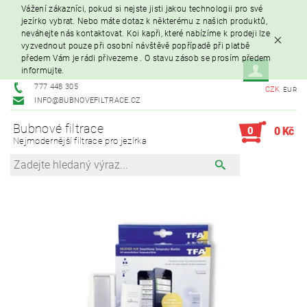
Vážení zákazníci, pokud si nejste jisti jakou technologii pro své
jezírko vybrat. Nebo máte dotaz k některému z našich produktů,
neváhejte nás kontaktovat. Koi kapři, které nabízíme k prodeji lze
vyzvednout pouze při osobní návštěvě popřípadě při platbě
předem Vám je rádi přivezeme . O stavu zásob se prosím předem
informujte.
777 448 305
CZK
EUR
INFO@BUBNOVEFILTRACE.CZ
Bubnové filtrace
0
0 Kč
Nejmodernější filtrace pro jezírka