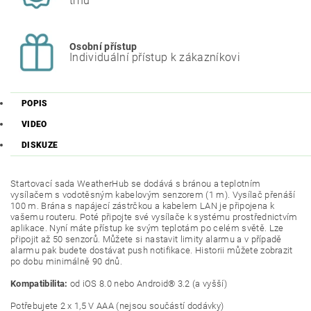
trhu
Osobní přístup
Individuální přístup k zákazníkovi
POPIS
VIDEO
DISKUZE
Startovací sada WeatherHub se dodává s bránou a teplotním
vysílačem s vodotěsným kabelovým senzorem (1 m). Vysílač přenáší
100 m. Brána s napájecí zástrčkou a kabelem LAN je připojena k
vašemu routeru. Poté připojte své vysílače k ​​systému prostřednictvím
aplikace. Nyní máte přístup ke svým teplotám po celém světě. Lze
připojit až 50 senzorů. Můžete si nastavit limity alarmu a v případě
alarmu pak budete dostávat push notifikace. Historii můžete zobrazit
po dobu minimálně 90 dnů.
Kompatibilita:
od iOS 8.0 nebo Android® 3.2 (a vyšší)
Potřebujete 2 x 1,5 V AAA (nejsou součástí dodávky)