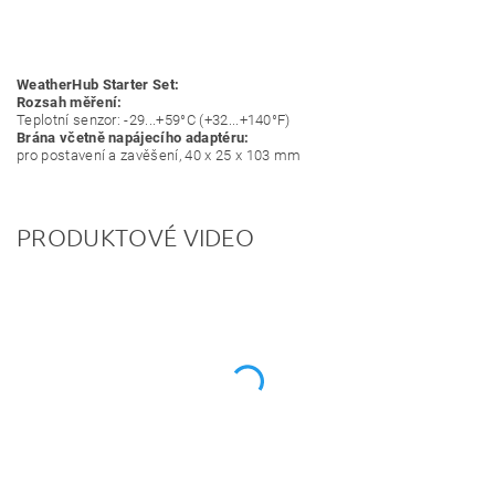
WeatherHub Starter Set:
Rozsah měření:
Teplotní senzor: -29...+59°C (+32...+140°F)
Brána včetně napájecího adaptéru:
pro postavení a zavěšení, 40 x 25 x 103 mm
PRODUKTOVÉ VIDEO