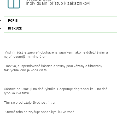
Individuální přístup k zákazníkovi
POPIS
DISKUZE
Vodní nádrž je zároveň obohacena vápníkem jako nejdůležitějším a
nejpřirozenějším minerálem.
Barviva, suspendované částice a toxiny jsou vázány a filtrovány
tak rychle, čím je voda čistší.
Částice se usazují na dně rybníka. Podporuje degradaci kalu na dně
rybníka i ve filtru.
Tím se prodlužuje životnost filtru.
Kromě toho se zvyšuje obsah kyslíku ve vodě.