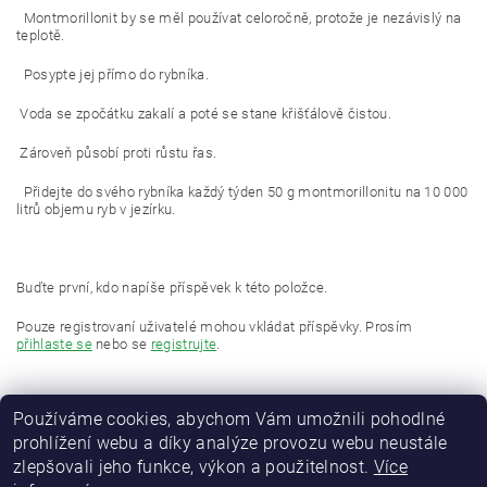
Montmorillonit by se měl používat celoročně, protože je nezávislý na
teplotě.
Posypte jej přímo do rybníka.
Voda se zpočátku zakalí a poté se stane křišťálově čistou.
Zároveň působí proti růstu řas.
Přidejte do svého rybníka každý týden 50 g montmorillonitu na 10 000
litrů objemu ryb v jezírku.
Buďte první, kdo napíše příspěvek k této položce.
Pouze registrovaní uživatelé mohou vkládat příspěvky. Prosím
přihlaste se
nebo se
registrujte
.
Používáme cookies, abychom Vám umožnili pohodlné
prohlížení webu a díky analýze provozu webu neustále
zlepšovali jeho funkce, výkon a použitelnost.
Více