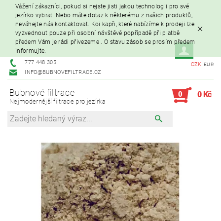
Vážení zákazníci, pokud si nejste jisti jakou technologii pro své
jezírko vybrat. Nebo máte dotaz k některému z našich produktů,
neváhejte nás kontaktovat. Koi kapři, které nabízíme k prodeji lze
vyzvednout pouze při osobní návštěvě popřípadě při platbě
předem Vám je rádi přivezeme . O stavu zásob se prosím předem
informujte.
777 448 305
CZK
EUR
INFO@BUBNOVEFILTRACE.CZ
Bubnové filtrace
0
0 Kč
Nejmodernější filtrace pro jezírka