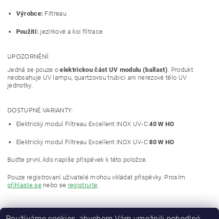
Výrobce:
Filtreau
Použití:
jezírkové a koi filtrace
UPOZORNĚNÍ:
Jedná se pouze o
elektrickou část UV modulu (ballast)
. Produkt
neobsahuje UV lampu, quartzovou trubici ani nerezové tělo UV
jednotky.
DOSTUPNÉ VARIANTY:
Elektrický modul Filtreau Excellent INOX UV-C
40 W HO
Elektrický modul Filtreau Excellent INOX UV-C
80 W HO
Buďte první, kdo napíše příspěvek k této položce.
Pouze registrovaní uživatelé mohou vkládat příspěvky. Prosím
přihlaste se
nebo se
registrujte
.
Používáme cookies, abychom Vám umožnili pohodlné