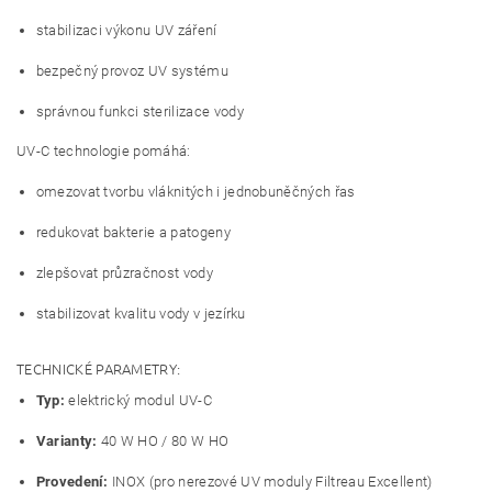
stabilizaci výkonu UV záření
bezpečný provoz UV systému
správnou funkci sterilizace vody
UV-C technologie pomáhá:
omezovat tvorbu vláknitých i jednobuněčných řas
redukovat bakterie a patogeny
zlepšovat průzračnost vody
stabilizovat kvalitu vody v jezírku
TECHNICKÉ PARAMETRY:
Typ:
elektrický modul UV-C
Varianty:
40 W HO / 80 W HO
Provedení:
INOX (pro nerezové UV moduly Filtreau Excellent)