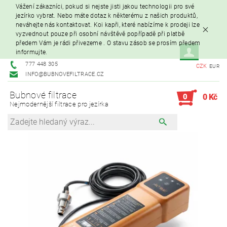
Vážení zákazníci, pokud si nejste jisti jakou technologii pro své
jezírko vybrat. Nebo máte dotaz k některému z našich produktů,
neváhejte nás kontaktovat. Koi kapři, které nabízíme k prodeji lze
vyzvednout pouze při osobní návštěvě popřípadě při platbě
předem Vám je rádi přivezeme . O stavu zásob se prosím předem
informujte.
777 448 305
CZK
EUR
INFO@BUBNOVEFILTRACE.CZ
Bubnové filtrace
0
0 Kč
Nejmodernější filtrace pro jezírka