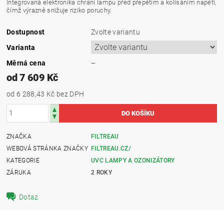
Integrovaná elektronika chrání lampu před přepětím a kolísáním napětí,
čímž výrazně snižuje riziko poruchy.
Dostupnost
Zvolte variantu
Varianta
Měrná cena
–
od 7 609 Kč
od 6 288,43 Kč
bez DPH
ZNAČKA
FILTREAU
WEBOVÁ STRÁNKA ZNAČKY
FILTREAU.CZ/
KATEGORIE
UVC LAMPY A OZONIZÁTORY
ZÁRUKA
2 ROKY
Dotaz