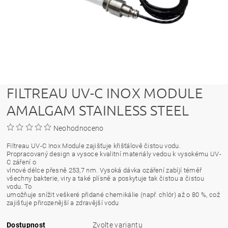
FILTREAU UV-C INOX MODULE
AMALGAM STAINLESS STEEL
Neohodnoceno
Filtreau UV-C Inox Module zajišťuje křišťálově čistou vodu.
Propracovaný design a vysoce kvalitní materiály vedou k vysokému UV-
C záření o
vlnové délce přesně 253,7 nm. Vysoká dávka ozáření zabíjí téměř
všechny bakterie, viry a také plísně a poskytuje tak čistou a čistou
vodu. To
umožňuje snížit veškeré přidané chemikálie (např. chlór) až o 80 %, což
zajišťuje přirozenější a zdravější vodu
Dostupnost
Zvolte variantu