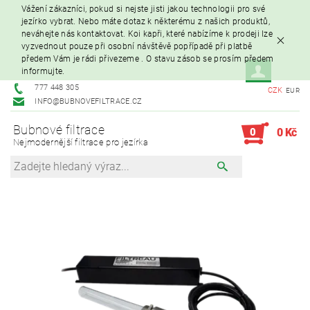
Vážení zákazníci, pokud si nejste jisti jakou technologii pro své
jezírko vybrat. Nebo máte dotaz k některému z našich produktů,
neváhejte nás kontaktovat. Koi kapři, které nabízíme k prodeji lze
vyzvednout pouze při osobní návštěvě popřípadě při platbě
předem Vám je rádi přivezeme . O stavu zásob se prosím předem
informujte.
777 448 305
CZK
EUR
INFO@BUBNOVEFILTRACE.CZ
Bubnové filtrace
0
0 Kč
Nejmodernější filtrace pro jezírka