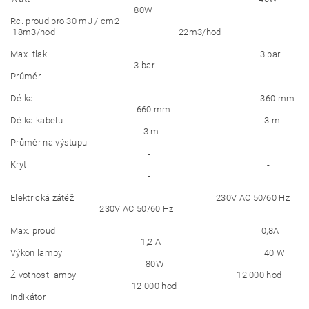
80W
Rc. proud pro 30 mJ / cm2
18m3/hod 22m3/hod
Max. tlak 3 bar
3 bar
Průměr -
-
Délka 360 mm
660 mm
Délka kabelu 3 m
3 m
Průměr na výstupu -
-
Kryt -
-
Elektrická zátěž 230V AC 50/60 Hz
230V AC 50/60 Hz
Max. proud 0,8A
1,2 A
Výkon lampy 40 W
80W
Životnost lampy 12.000 hod
12.000 hod
Indikátor