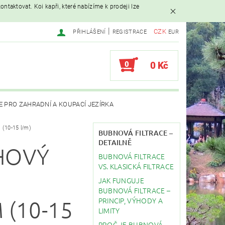
ntaktovat. Koi kapři, které nabízíme k prodeji lze
|
CZK
PŘIHLÁŠENÍ
REGISTRACE
EUR
0
0 Kč
E PRO ZAHRADNÍ A KOUPACÍ JEZÍRKA
(10-15 l/m)
AVAČE
BUBNOVÁ FILTRACE –
DETAILNĚ
HOVÝ
BUBNOVÁ FILTRACE
EBY
STAVBA JEZÍRKA
VS. KLASICKÁ FILTRACE
JAK FUNGUJE
BUBNOVÁ FILTRACE –
PRINCIP, VÝHODY A
 (10-15
LIMITY
PROČ JE BUBNOVÁ