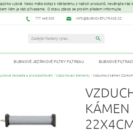
é jezírko vybrat. Nebo máte dotaz k některému z našich produktů, neváhejte nás ko
edem Vám je rádi přivezeme . O stavu zásob se prosím předem informujte.
777 448 305
INFO@BUBNOVEFILTRACE.CZ
BUBNOVÉ JEZÍRKOVÉ FILTRY FILTREAU
BUBNOVÉ FILTRAC
uchová čerpadla a provzdušňování
Vzduchovací elementy
Vzduchový kámen 22x4cm 
UVC LAMPY A OZONIZÁTORY
JEZÍRKOVÁ ČERPADLA A VYS
VZDUC
PÉČE O RYBNÍK A KOI – KRMIVA, BAKTERIE, ÚPRAVA VODY, CHOVNÉ POTŘ
KÁMEN
22X4CM