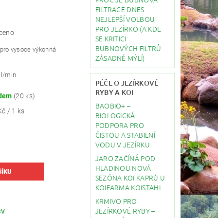
FILTRACE DNES
NEJLEPŠÍ VOLBOU
PRO JEZÍRKO (A KDE
ceno
SE KRITICI
BUBNOVÝCH FILTRŮ
pro vysoce výkonná
ZÁSADNĚ MÝLÍ)
 l/min
PÉČE O JEZÍRKOVÉ
RYBY A KOI
adem
(20 ks)
BAOBIO+ –
č / 1 ks
BIOLOGICKÁ
PODPORA PRO
ČISTOU A STABILNÍ
VODU V JEZÍRKU
JARO ZAČÍNÁ POD
HLADINOU NOVÁ
SEZÓNA KOI KAPRŮ U
KOIFARMA KOISTAHL
KRMIVO PRO
JEZÍRKOVÉ RYBY –
BV