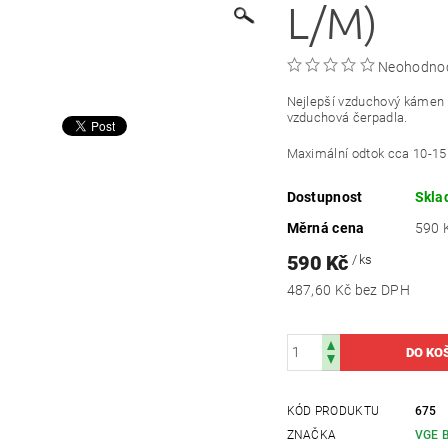
L/M)
Neohodno
Nejlepší vzduchový kámen 
vzduchová čerpadla.
Maximální odtok cca 10-15
Dostupnost
Skl
Měrná cena
590 K
590 Kč
/ ks
487,60 Kč bez DPH
KÓD PRODUKTU
675
ZNAČKA
VGE 