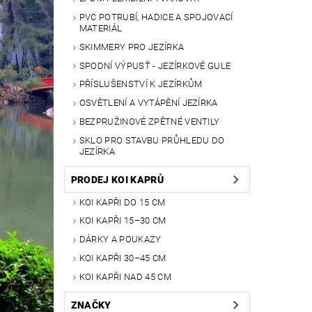
PVC POTRUBÍ, HADICE A SPOJOVACÍ
MATERIÁL
SKIMMERY PRO JEZÍRKA
SPODNÍ VÝPUSŤ - JEZÍRKOVÉ GULE
PŘÍSLUŠENSTVÍ K JEZÍRKŮM
OSVĚTLENÍ A VYTÁPĚNÍ JEZÍRKA
BEZPRUŽINOVÉ ZPĚTNÉ VENTILY
SKLO PRO STAVBU PRŮHLEDU DO
JEZÍRKA
PRODEJ KOI KAPRŮ
KOI KAPŘI DO 15 CM
KOI KAPŘI 15–30 CM
DÁRKY A POUKAZY
KOI KAPŘI 30–45 CM
KOI KAPŘI NAD 45 CM
ZNAČKY