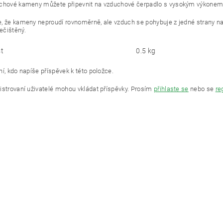
chové kameny můžete připevnit na vzduchové čerpadlo s vysokým výkonem (
, že kameny neproudí rovnoměrně, ale vzduch se pohybuje z jedné strany na d
ečištěný.
t
0.5 kg
í, kdo napíše příspěvek k této položce.
istrovaní uživatelé mohou vkládat příspěvky. Prosím
přihlaste se
nebo se
re