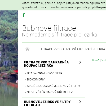
Vážení zákazníci, pokud si nejste jisti jakou technologii pro sv
vyzvednout pouze při osobní návštěvě popřípadě při platbě př
Bubnové filtrace
Nejmodernější filtrace pro jezírka
FILTRACE PRO ZAHRADNÍ A KOUPACÍ JEZÍRKA
Domů
Vzd
HYDROIZOLAČNÍ FÓLIE
FILTRAČNÍ MATERIÁL
FILTRACE PRO ZAHRADNÍ A
KOUPACÍ JEZÍRKA
BEAD-KORÁLKOVÝ FILTR
VZDUCHOVÁ ČERPADLA A PROVZDUŠŇOVÁNÍ
BIOKOMORY
MALÉ BIOLOGICKÉ JEZÍRKOVÉ FILTRY
PRODEJ KOI KAPRŮ
MOJE OBJEDNÁVKA
SIEVE - ŠTĚRBINOVÝ PŘEDFILTR
BUBNOVÉ JEZÍRKOVÉ FILTRY
FILTREAU