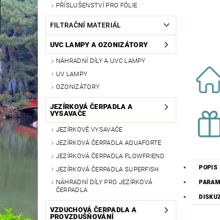
PŘÍSLUŠENSTVÍ PRO FÓLIE
FILTRAČNÍ MATERIÁL
UVC LAMPY A OZONIZÁTORY
NÁHRADNÍ DÍLY A UVC LAMPY
UV LAMPY
OZONIZÁTORY
JEZÍRKOVÁ ČERPADLA A
VYSAVAČE
JEZÍRKOVÉ VYSAVAČE
JEZÍRKOVÁ ČERPADLA AQUAFORTE
JEZÍRKOVÁ ČERPADLA FLOWFRIEND
POPIS
JEZÍRKOVÁ ČERPADLA SUPERFISH
NÁHRADNÍ DÍLY PRO JEZÍRKOVÁ
PARAM
ČERPADLA
DISKU
VZDUCHOVÁ ČERPADLA A
PROVZDUŠŇOVÁNÍ