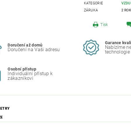
KATEGORIE
VZDU
ZÁRUKA
2 RO
Tisk
Garance kval
Doručení až domů
Nabízíme ne
Doručení na Vaši adresu
technologie
Osobní přístup
Individuální přístup k
zákazníkovi
ETRY
ZE