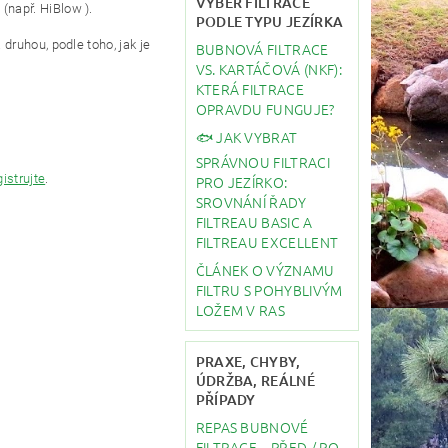
VÝBĚR FILTRACE
např. HiBlow ).
PODLE TYPU JEZÍRKA
ruhou, podle toho, jak je
BUBNOVÁ FILTRACE
VS. KARTÁČOVÁ (NKF):
KTERÁ FILTRACE
OPRAVDU FUNGUJE?
🐟 JAK VYBRAT
SPRÁVNOU FILTRACI
gistrujte
.
PRO JEZÍRKO:
SROVNÁNÍ ŘADY
FILTREAU BASIC A
FILTREAU EXCELLENT
ČLÁNEK O VÝZNAMU
FILTRU S POHYBLIVÝM
LOŽEM V RAS
PRAXE, CHYBY,
ÚDRŽBA, REÁLNÉ
PŘÍPADY
REPAS BUBNOVÉ
FILTRACE – PŘED / PO