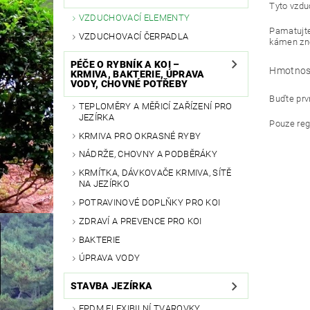
Tyto vzdu
VZDUCHOVACÍ ELEMENTY
Pamatujte
VZDUCHOVACÍ ČERPADLA
kámen zn
PÉČE O RYBNÍK A KOI –
Hmotnos
KRMIVA, BAKTERIE, ÚPRAVA
VODY, CHOVNÉ POTŘEBY
Buďte prvn
TEPLOMĚRY A MĚŘICÍ ZAŘÍZENÍ PRO
JEZÍRKA
Pouze reg
KRMIVA PRO OKRASNÉ RYBY
NÁDRŽE, CHOVNY A PODBĚRÁKY
KRMÍTKA, DÁVKOVAČE KRMIVA, SÍTĚ
NA JEZÍRKO
POTRAVINOVÉ DOPLŇKY PRO KOI
ZDRAVÍ A PREVENCE PRO KOI
BAKTERIE
ÚPRAVA VODY
STAVBA JEZÍRKA
EPDM FLEXIBILNÍ TVAROVKY