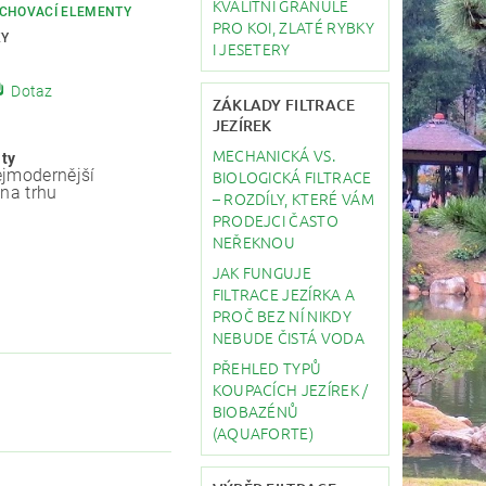
KVALITNÍ GRANULE
CHOVACÍ ELEMENTY
PRO KOI, ZLATÉ RYBKY
KY
I JESETERY
Dotaz
ZÁKLADY FILTRACE
JEZÍREK
MECHANICKÁ VS.
ity
jmodernější
BIOLOGICKÁ FILTRACE
 na trhu
– ROZDÍLY, KTERÉ VÁM
PRODEJCI ČASTO
NEŘEKNOU
JAK FUNGUJE
FILTRACE JEZÍRKA A
PROČ BEZ NÍ NIKDY
NEBUDE ČISTÁ VODA
PŘEHLED TYPŮ
KOUPACÍCH JEZÍREK /
BIOBAZÉNŮ
(AQUAFORTE)