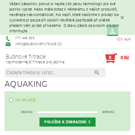
Vážení zákazníci, pokud si nejste jisti jakou technologii pro své
jezírko vybrat. Nebo máte dotaz k některému z našich produktů,
neváhejte nás kontaktovat. Koi kapři, které nabízíme k prodeji lze
vyzvednout pouze při osobní návštěvě popřípadě při platbě
předem Vám je rádi přivezeme . O stavu zásob se prosím předem
informujte.
777 448 305
CZK
EUR
INFO@BUBNOVEFILTRACE.CZ
Bubnové filtrace
0
0 Kč
Nejmodernější filtrace pro jezírka
AQUAKING
NA SKLADĚ
2300
Kč
6590
Kč
POLOŽEK K ZOBRAZENÍ:
2