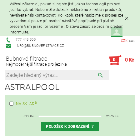
Vážení zákazníci, pokud si nejste jisti jakou technologii pro své
jezírko vybrat. Nebo máte dotaz k některému z našich produktů,
neváhejte nás kontaktovat. Koi kapři, které nabízíme k prodeji lze
vyzvednout pouze při osobní návštěvě popřípadě při platbě
předem Vám je rádi přivezeme . O stavu zásob se prosím předem
informujte.
777 448 305
CZK
EUR
INFO@BUBNOVEFILTRACE.CZ
Bubnové filtrace
0
0 Kč
Nejmodernější filtrace pro jezírka
ASTRALPOOL
NA SKLADĚ
512
Kč
2175
Kč
POLOŽEK K ZOBRAZENÍ:
7