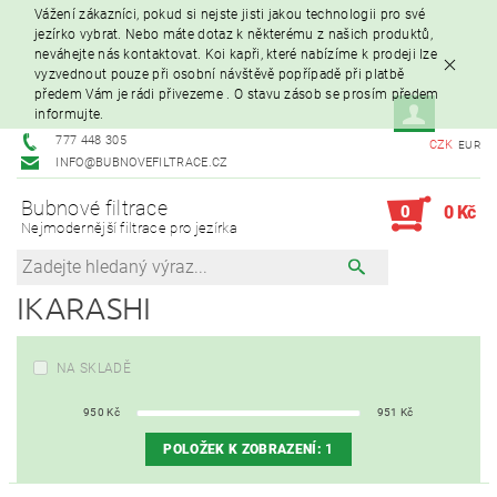
Vážení zákazníci, pokud si nejste jisti jakou technologii pro své
jezírko vybrat. Nebo máte dotaz k některému z našich produktů,
neváhejte nás kontaktovat. Koi kapři, které nabízíme k prodeji lze
vyzvednout pouze při osobní návštěvě popřípadě při platbě
předem Vám je rádi přivezeme . O stavu zásob se prosím předem
informujte.
777 448 305
CZK
EUR
INFO@BUBNOVEFILTRACE.CZ
Bubnové filtrace
0
0 Kč
Nejmodernější filtrace pro jezírka
IKARASHI
NA SKLADĚ
950
Kč
951
Kč
POLOŽEK K ZOBRAZENÍ:
1