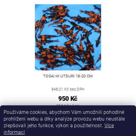
TOSAI HI UTSURI 18-20 CM
848,21 Kč bez DPH
950 Kč
950 Kč / 1 ks
Používáme cookies, abychom Vám umožnili pohodlné
1
prohlížení webu a díky analýze provozu webu neustále
položek celkem
zlepšovali jeho funkce, výkon a použitelnost.
Více
informací