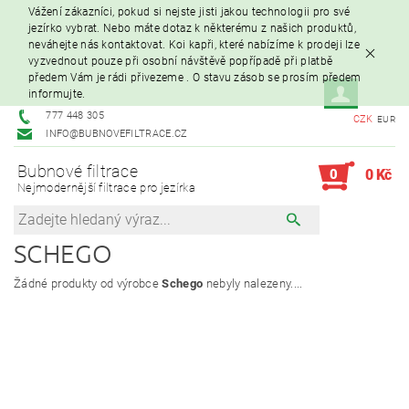
Vážení zákazníci, pokud si nejste jisti jakou technologii pro své
jezírko vybrat. Nebo máte dotaz k některému z našich produktů,
neváhejte nás kontaktovat. Koi kapři, které nabízíme k prodeji lze
vyzvednout pouze při osobní návštěvě popřípadě při platbě
předem Vám je rádi přivezeme . O stavu zásob se prosím předem
informujte.
777 448 305
CZK
EUR
INFO@BUBNOVEFILTRACE.CZ
Bubnové filtrace
0
0 Kč
Nejmodernější filtrace pro jezírka
SCHEGO
Žádné produkty od výrobce
Schego
nebyly nalezeny....