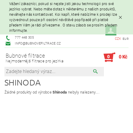
Vážení zákazníci, pokud si nejste jisti jakou technologii pro své
jezírko vybrat. Nebo máte dotaz k některému z našich produktů,
neváhejte nás kontaktovat. Koi kapři, které nabízíme k prodeji lze
vyzvednout pouze při osobní návštěvě popřípadě při platbě
předem Vám je rádi přivezeme . O stavu zásob se prosím předem
informujte.
777 448 305
CZK
EUR
INFO@BUBNOVEFILTRACE.CZ
Bubnové filtrace
0
0 Kč
Nejmodernější filtrace pro jezírka
SHINODA
Žádné produkty od výrobce
Shinoda
nebyly nalezeny....