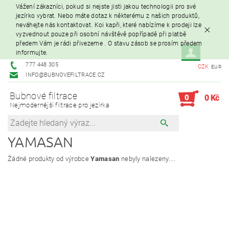
Vážení zákazníci, pokud si nejste jisti jakou technologii pro své
jezírko vybrat. Nebo máte dotaz k některému z našich produktů,
neváhejte nás kontaktovat. Koi kapři, které nabízíme k prodeji lze
vyzvednout pouze při osobní návštěvě popřípadě při platbě
předem Vám je rádi přivezeme . O stavu zásob se prosím předem
informujte.
777 448 305
CZK
EUR
INFO@BUBNOVEFILTRACE.CZ
Bubnové filtrace
0
0 Kč
Nejmodernější filtrace pro jezírka
YAMASAN
Žádné produkty od výrobce
Yamasan
nebyly nalezeny....